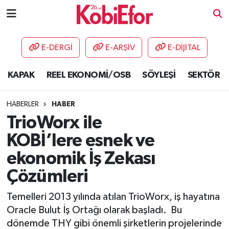
AKADEMİ
E-DERGİ
E-ARŞİV
E-DİJİTAL
BİLİŞİM PANO
KAPAK
REEL EKONOMİ/OSB
SÖYLEŞİ
SEKTÖR
DESTEK-TEŞVİK
HABERLER
HABER
ETKİNLİK
TrioWorx ile
KOBİ’lere esnek ve
GÜNCEL
ekonomik İş Zekası
HABERLER
Çözümleri
KAPAK
Temelleri 2013 yılında atılan TrioWorx, iş hayatına
Oracle Bulut İş Ortağı olarak başladı. Bu
OSB
dönemde THY gibi önemli şirketlerin projelerinde