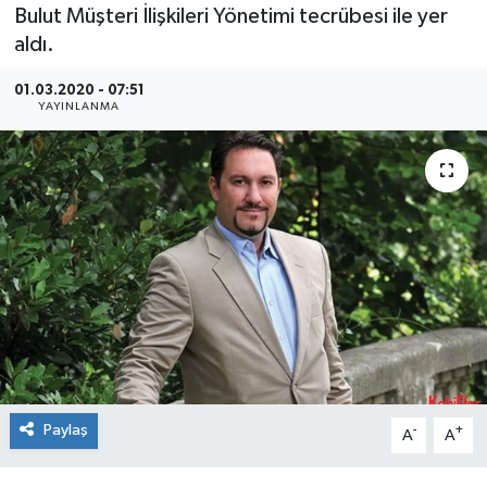
Bulut Müşteri İlişkileri Yönetimi tecrübesi ile yer
SEKTÖR
aldı.
01.03.2020 - 07:51
ŞİRKET PANO
YAYINLANMA
SÖYLEŞİ
ÜLKE
YAŞAM
Paylaş
-
+
A
A