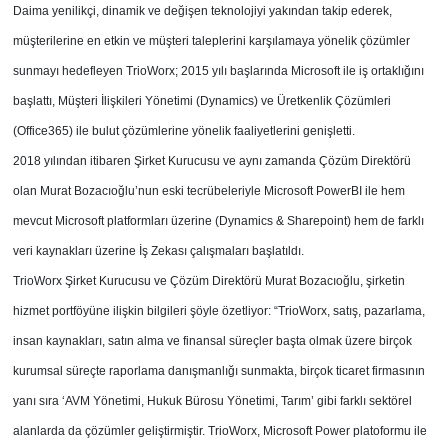
Daima yenilikçi, dinamik ve değişen teknolojiyi yakından takip ederek,
müşterilerine en etkin ve müşteri taleplerini karşılamaya yönelik çözümler
sunmayı hedefleyen TrioWorx; 2015 yılı başlarında Microsoft ile iş ortaklığını
başlattı, Müşteri İlişkileri Yönetimi (Dynamics) ve Üretkenlik Çözümleri
(Office365) ile bulut çözümlerine yönelik faaliyetlerini genişletti.
2018 yılından itibaren Şirket Kurucusu ve aynı zamanda Çözüm Direktörü
olan Murat Bozacıoğlu’nun eski tecrübeleriyle Microsoft PowerBI ile hem
mevcut Microsoft platformları üzerine (Dynamics & Sharepoint) hem de farklı
veri kaynakları üzerine İş Zekası çalışmaları başlatıldı.
TrioWorx Şirket Kurucusu ve Çözüm Direktörü Murat Bozacıoğlu, şirketin
hizmet portföyüne ilişkin bilgileri şöyle özetliyor: “TrioWorx, satış, pazarlama,
insan kaynakları, satın alma ve finansal süreçler başta olmak üzere birçok
kurumsal süreçte raporlama danışmanlığı sunmakta, birçok ticaret firmasının
yanı sıra ‘AVM Yönetimi, Hukuk Bürosu Yönetimi, Tarım’ gibi farklı sektörel
alanlarda da çözümler geliştirmiştir. TrioWorx, Microsoft Power platoformu ile