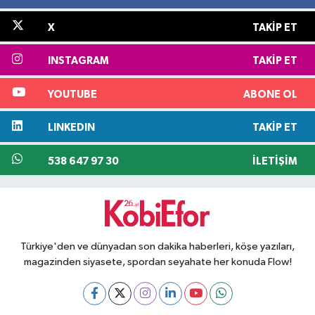
X
TAKIP ET
INSTAGRAM
TAKIP ET
YOUTUBE
ABONE OL
LINKEDIN
TAKIP ET
538 647 97 30
İLETIŞIM
Türkiye'den ve dünyadan son dakika haberleri, köşe yazıları,
magazinden siyasete, spordan seyahate her konuda Flow!