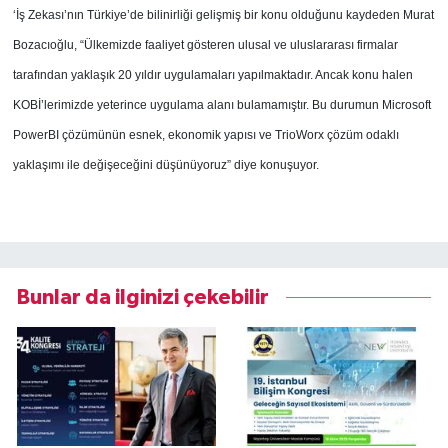
‘İş Zekası’nın Türkiye’de bilinirliği gelişmiş bir konu olduğunu kaydeden Murat
Bozacıoğlu, “Ülkemizde faaliyet gösteren ulusal ve uluslararası firmalar
tarafından yaklaşık 20 yıldır uygulamaları yapılmaktadır. Ancak konu halen
KOBİ’lerimizde yeterince uygulama alanı bulamamıştır. Bu durumun Microsoft
PowerBI çözümünün esnek, ekonomik yapısı ve TrioWorx çözüm odaklı
yaklaşımı ile değişeceğini düşünüyoruz” diye konuşuyor.
Bunlar da ilginizi çekebilir