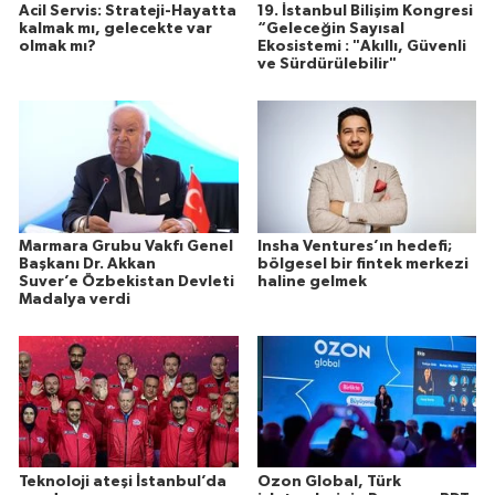
Acil Servis: Strateji-Hayatta
19. İstanbul Bilişim Kongresi
kalmak mı, gelecekte var
“Geleceğin Sayısal
olmak mı?
Ekosistemi : "Akıllı, Güvenli
ve Sürdürülebilir"
Marmara Grubu Vakfı Genel
Insha Ventures’ın hedefi;
Başkanı Dr. Akkan
bölgesel bir fintek merkezi
Suver’e Özbekistan Devleti
haline gelmek
Madalya verdi
Teknoloji ateşi İstanbul’da
Ozon Global, Türk