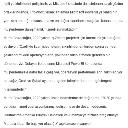
ilgili yetkinliklerini geliştirmiş ve Microsoft sitesinde de listelenen sayılı çözüm
ortaklarındandır. TrioWorx, teknik anlamda Microsoft PowerBI yetkinliğinin
yanı sıra en doğru lisanslama ve en doğru raporlama kurguları konusunda da
müşterilerine danışmanlık hizmeti sunmaktadır.”
Murat Bozacıoğlu, 2020 yılının İş Zekası projeleri için önemli bir yıl olduğunu
söylüyor: “Özellikle ticari işletmelerin, sıkıntılı dönemlerden sonra yeniden
şekillendirdikleri operasyonlarını yakından takip etmeleri gereken bir
dönemdeyiz. Dolayısı ile bu sene Microsoft PowerBI konusunda
müşterilerimizle daha fazla çalışıyor, operasyon performanslarını takip ediyor
olacağız, Ocak ve Şubat aylarında gelen talepler de bunun göstergesi
niteliğindedir.”
Murat Bozacıoğlu, 2020 yılına ilişkin hedeflerine de değinerek, “2020 yılında
yurt dışı hizmet operasyonlarımızı geliştirmeye de devam edeceğiz.
Halihazırda Amerika Birleşik Devletleri ve Almanya’ya hizmet ihraç etmeye
Mart ayı itibarı ile başlıyor olacağız” açıklamasını yapıyor.