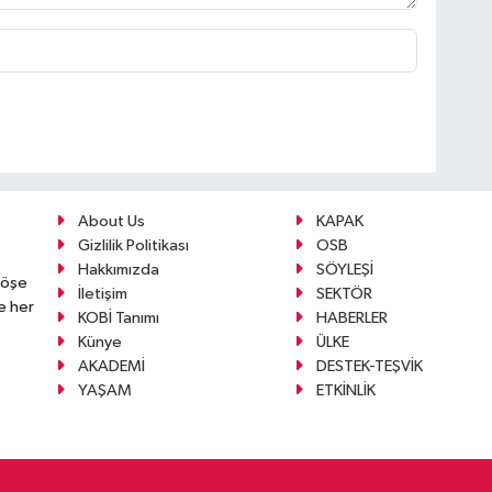
About Us
KAPAK
Gizlilik Politikası
OSB
Hakkımızda
SÖYLEŞİ
köşe
İletişim
SEKTÖR
e her
KOBİ Tanımı
HABERLER
Künye
ÜLKE
AKADEMİ
DESTEK-TEŞVİK
YAŞAM
ETKİNLİK