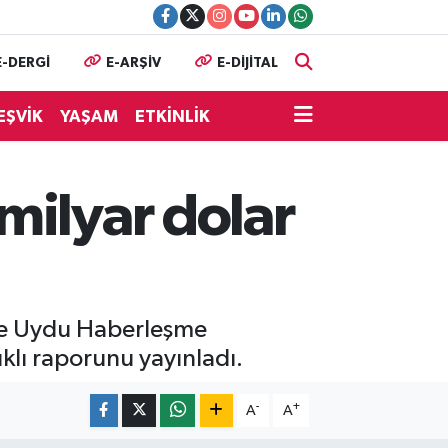
E-DERGİ
E-ARŞİV
E-DİJİTAL
EŞVİK
YAŞAM
ETKİNLİK
milyar dolar
’de Uydu Haberleşme
ıklı raporunu yayınladı.
-
+
A
A