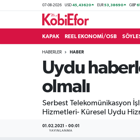
45,43620
53,38690
6
07-08-2026
USD
EUR
GBP
AKADEMİ
KAPAK
REEL EKONOMİ/OSB
SÖYLE
BİLİŞİM PANO
HABERLER
HABER
DESTEK-TEŞVİK
Uydu haberle
ETKİNLİK
olmalı
GÜNCEL
Serbest Telekomünikasyon İş
HABERLER
Hizmetleri- Küresel Uydu Hizme
KAPAK
01.02.2021 - 00:01
YAYINLANMA
OSB