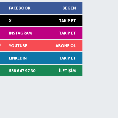
FACEBOOK
BEĞEN
X
TAKIP ET
INSTAGRAM
TAKIP ET
YOUTUBE
ABONE OL
LINKEDIN
TAKIP ET
538 647 97 30
İLETIŞIM