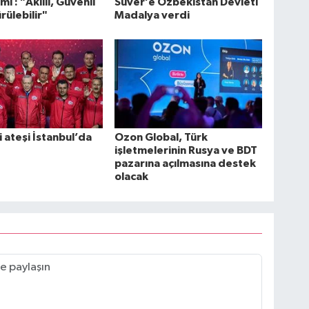
i : "Akıllı, Güvenli
Suver’e Özbekistan Devleti
rülebilir"
Madalya verdi
i ateşi İstanbul’da
Ozon Global, Türk
işletmelerinin Rusya ve BDT
pazarına açılmasına destek
olacak