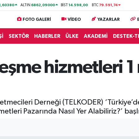
1,60380
6862,09000
14.598,00
79.591,74
ALTIN
BİST
BTC
FOTO GALERİ
VİDEO
YAZARLAR
Şİ
SEKTÖR
HABERLER
ÜLKE
AKADEMİ
DESTEK-T
şme hizmetleri 1 
letmecileri Derneği (TELKODER) ‘Türkiye
tleri Pazarında Nasıl Yer Alabiliriz?’ başl