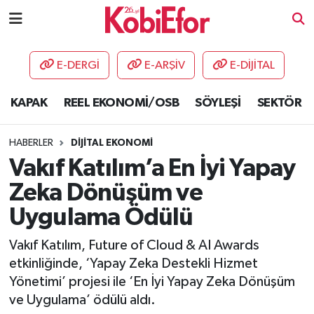
AKADEMİ
E-DERGİ
E-ARŞİV
E-DİJİTAL
BİLİŞİM PANO
KAPAK
REEL EKONOMİ/OSB
SÖYLEŞİ
SEKTÖR
DESTEK-TEŞVİK
HABERLER
DİJİTAL EKONOMİ
ETKİNLİK
Vakıf Katılım’a En İyi Yapay
Zeka Dönüşüm ve
GÜNCEL
Uygulama Ödülü
HABERLER
Vakıf Katılım, Future of Cloud & AI Awards
etkinliğinde, ‘Yapay Zeka Destekli Hizmet
KAPAK
Yönetimi’ projesi ile ‘En İyi Yapay Zeka Dönüşüm
ve Uygulama’ ödülü aldı.
OSB