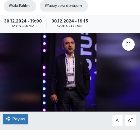
#Vakıf Katılım
#Yapay zeka dönüşüm
SEKTÖR
30.12.2024 - 19:00
30.12.2024 - 19:15
ŞİRKET PANO
YAYINLANMA
GÜNCELLEME
SÖYLEŞİ
ÜLKE
YAŞAM
Paylaş
-
+
A
A