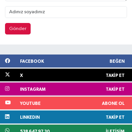
Gönder
FACEBOOK
BEĞEN
X
TAKIP ET
INSTAGRAM
TAKIP ET
YOUTUBE
ABONE OL
LINKEDIN
TAKIP ET
538 647 97 30
İLETIŞIM