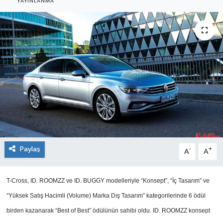
YAYINLANMA
SEKTÖR
ŞİRKET PANO
SÖYLEŞİ
ÜLKE
YAŞAM
Paylaş
-
+
A
A
T-Cross, ID. ROOMZZ ve ID. BUGGY modelleriyle “Konsept”, “İç Tasarım” ve
“Yüksek Satış Hacimli (Volume) Marka Dış Tasarım” kategorilerinde 6 ödül
birden kazanarak “Best of Best” ödülünün sahibi oldu. ID. ROOMZZ konsept