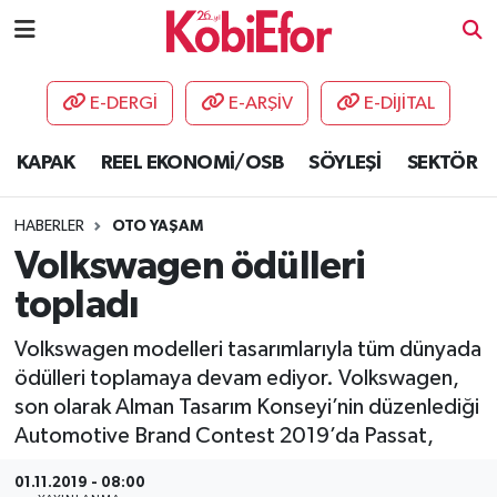
AKADEMİ
E-DERGİ
E-ARŞİV
E-DİJİTAL
BİLİŞİM PANO
KAPAK
REEL EKONOMİ/OSB
SÖYLEŞİ
SEKTÖR
DESTEK-TEŞVİK
HABERLER
OTO YAŞAM
ETKİNLİK
Volkswagen ödülleri
topladı
GÜNCEL
Volkswagen modelleri tasarımlarıyla tüm dünyada
HABERLER
ödülleri toplamaya devam ediyor. Volkswagen,
son olarak Alman Tasarım Konseyi’nin düzenlediği
KAPAK
Automotive Brand Contest 2019’da Passat,
OSB
01.11.2019 - 08:00