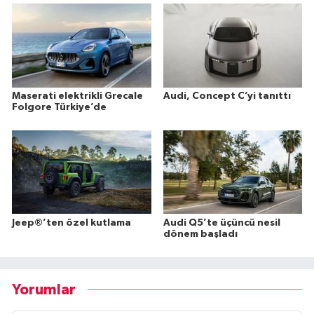
Maserati elektrikli Grecale
Audi, Concept C’yi tanıttı
Folgore Türkiye’de
Jeep®’ten özel kutlama
Audi Q5’te üçüncü nesil
dönem başladı
Yorumlar