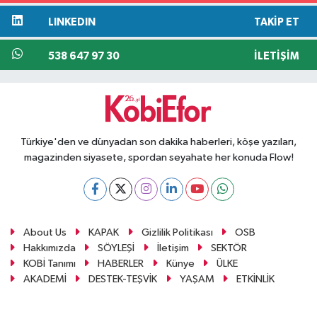
LINKEDIN
TAKIP ET
538 647 97 30
İLETIŞIM
Türkiye'den ve dünyadan son dakika haberleri, köşe yazıları,
magazinden siyasete, spordan seyahate her konuda Flow!
About Us
KAPAK
Gizlilik Politikası
OSB
Hakkımızda
SÖYLEŞİ
İletişim
SEKTÖR
KOBİ Tanımı
HABERLER
Künye
ÜLKE
AKADEMİ
DESTEK-TEŞVİK
YAŞAM
ETKİNLİK