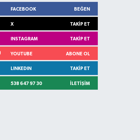
FACEBOOK
BEĞEN
X
TAKIP ET
INSTAGRAM
TAKIP ET
YOUTUBE
ABONE OL
LINKEDIN
TAKIP ET
538 647 97 30
İLETIŞIM