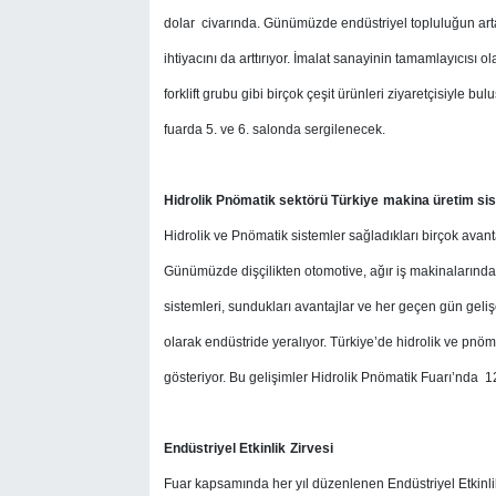
dolar civarında. Günümüzde endüstriyel topluluğun arta
ihtiyacını da arttırıyor. İmalat sanayinin tamamlayıcıs
forklift grubu gibi birçok çeşit ürünleri ziyaretçisiyle bul
fuarda 5. ve 6. salonda sergilenecek.
Hidrolik Pnömatik sektörü Türkiye
makina üretim sis
Hidrolik ve Pnömatik sistemler sağladıkları birçok avant
Günümüzde dişçilikten otomotive, ağır iş makinalarından
sistemleri, sundukları avantajlar ve her geçen gün gel
olarak endüstride yeralıyor. Türkiye’de hidrolik ve pnöma
gösteriyor. Bu gelişimler Hidrolik Pnömatik Fuarı’nda 1
Endüstriyel Etkinlik
Zirvesi
Fuar kapsamında her yıl düzenlenen Endüstriyel Etkinlikl