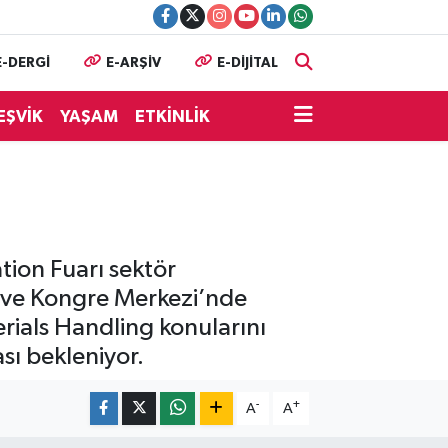
E-DERGİ
E-ARŞİV
E-DİJİTAL
EŞVİK
YAŞAM
ETKİNLİK
tion Fuarı sektör
ar ve Kongre Merkezi’nde
rials Handling konularını
sı bekleniyor.
-
+
A
A