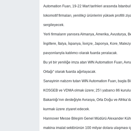
Automation Fuarı, 19-22 Mart tarihleri arasında İstanbu
lokomotif firmaları, yenilikçi ürünlerini yüksek profilli z
sergileyecek.
Yerli firmaların yanısıra Almanya, Amerika, Avusturya, B
İngiltere, İtalya, İspanya, İsviçre, Japonya, Kore, Male
pavyonlarıyla katılımcı olarak fuarda yeralacak.
Bu yıl bir yeniliğe imza atan WIN Automation Fuarı, Avr
Ortağı” olarak fuarda ağırlayacak.
Sanayinin nabzını tutan WIN Automation Fuarı, başta Bi
KOSGEB ve VDMA olmak üzere; 25’i yabancı 86 kuruluş t
Bakanlığı’nın desteğiyle Avrasya, Orta Doğu ve Afrika’dan
kurmak üzere ziyaret edecek.
Hannover Messe Bileşim Genel Müdürü Alexander Kühnel, 
makina imalat sektörünün 100 milyar dolara ulaşması içi