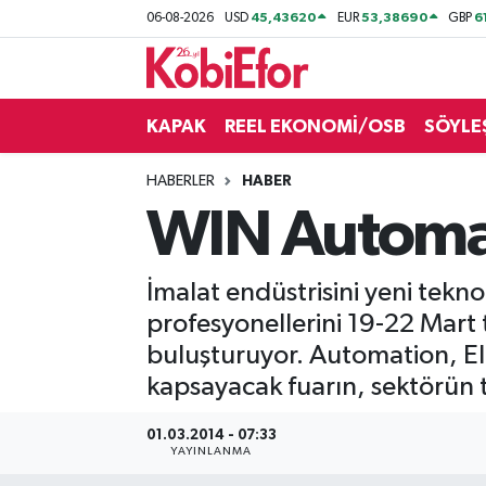
45,43620
53,38690
6
06-08-2026
USD
EUR
GBP
AKADEMİ
KAPAK
REEL EKONOMİ/OSB
SÖYLE
BİLİŞİM PANO
HABERLER
HABER
DESTEK-TEŞVİK
WIN Automat
ETKİNLİK
İmalat endüstrisini yeni tekn
GÜNCEL
profesyonellerini 19-22 Mart 
buluşturuyor. Automation, El
HABERLER
kapsayacak fuarın, sektörün t
KAPAK
01.03.2014 - 07:33
YAYINLANMA
OSB