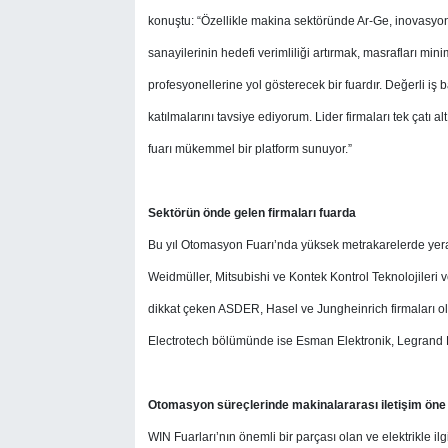
konuştu: “Özellikle makina sektöründe Ar-Ge, inovasyon 
sanayilerinin hedefi verimliliği artırmak, masrafları m
profesyonellerine yol gösterecek bir fuardır. Değerli i
katılmalarını tavsiye ediyorum. Lider firmaları tek çatı
fuarı mükemmel bir platform sunuyor.”
Sektörün önde gelen firmaları fuarda
Bu yıl Otomasyon Fuarı’nda yüksek metrakarelerde yera
Weidmüller, Mitsubishi ve Kontek Kontrol Teknolojileri
dikkat çeken ASDER, Hasel ve Jungheinrich firmaları o
Electrotech bölümünde ise Esman Elektronik, Legrand Elek
Otomasyon süreçlerinde
makinalararası iletişim öne
WIN Fuarları’nın önemli bir parçası olan ve elektrikle ilg