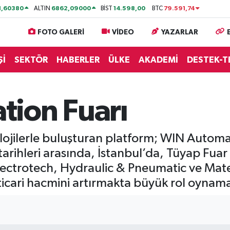
1,60380
6862,09000
14.598,00
79.591,74
ALTIN
BİST
BTC
FOTO GALERİ
VİDEO
YAZARLAR
Şİ
SEKTÖR
HABERLER
ÜLKE
AKADEMİ
DESTEK-T
ion Fuarı
olojilerle buluşturan platform; WIN Automa
tarihleri arasında, İstanbul’da, Tüyap Fu
ectrotech, Hydraulic & Pneumatic ve Mate
icari hacmini artırmakta büyük rol oynama