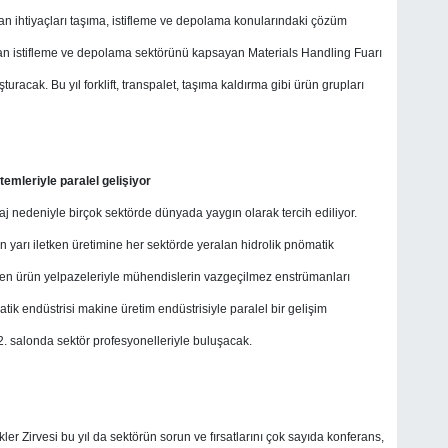
n ihtiyaçları taşıma, istifleme ve depolama konularındaki çözüm
ı olan istifleme ve depolama sektörünü kapsayan Materials Handling Fuarı
uşturacak. Bu yıl forklift, transpalet, taşıma kaldırma gibi ürün grupları
temleriyle paralel
gelişiyor
aj nedeniyle birçok sektörde dünyada yaygın olarak tercih ediliyor.
 yarı iletken üretimine her sektörde yeralan hidrolik pnömatik
işen ürün yelpazeleriyle mühendislerin vazgeçilmez enstrümanları
tik endüstrisi makine üretim endüstrisiyle paralel bir gelişim
2. salonda sektör profesyonelleriyle buluşacak.
er Zirvesi bu yıl da sektörün sorun ve fırsatlarını çok sayıda konferans,