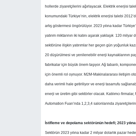
hollerde ziyaretçilerini ağırlayacak. Elektrik enerjisi t
konumundaki Türkiye’nin, elektrik enerjisi talebi 2012’d
artış göstermesi öngörülüyor. 2023 yılına kadar Türkiye’n
yatırım miktarının iki katını aşarak yaklaşık 120 milyar d
sektörüne ilişkin yatırımlar her geçen gün yoğunluk ka
20 düşürülmesi ve yenilenebilir enerji kaynaklarının payı
fabrikalar için büyük önem taşıyor. Ağ tabanlı, komponentl
için önemli rol oynuyor. M2M-Makinalararası iletişim ot
daha verimli hale getiriliyor ve enerji tasarrufu sağlanab
enerji ve üretim gibi sektörler olacak. Katılımcı firmala
Automation Fuarı’nda 1,2,3,4 salonlarında ziyaretçiler
İstifleme ve depolama sektörünün
hedefi; 2023 yılın
Sektörün 2023 yılına kadar 2 milyar dolarlık pazar hedef