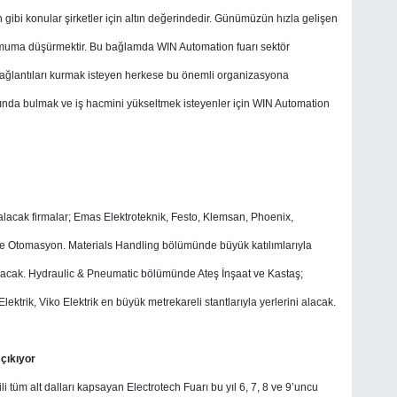
gibi konular şirketler için altın değerindedir. Günümüzün hızla gelişen
inimuma düşürmektir. Bu bağlamda WIN Automation fuarı sektör
ş bağlantıları kurmak isteyen herkese bu önemli organizasyona
 altında bulmak ve iş hacmini yükseltmek isteyenler için WIN Automation
lacak firmalar; Emas Elektroteknik, Festo, Klemsan, Phoenix,
 ve Otomasyon. Materials Handling bölümünde büyük katılımlarıyla
lacak. Hydraulic & Pneumatic bölümünde Ateş İnşaat ve Kastaş;
trik, Viko Elektrik en büyük metrekareli stantlarıyla yerlerini alacak.
 çıkıyor
ili tüm alt dalları kapsayan Electrotech Fuarı bu yıl 6, 7, 8 ve 9’uncu