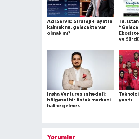
Acil Servis: Strateji-Hayatta
19. İsta
kalmak mı, gelecekte var
“Geleceğ
olmak mı?
Ekosistem
ve Sürdü
Insha Ventures’ın hedefi;
Teknoloj
bölgesel bir fintek merkezi
yandı
haline gelmek
Yorumlar