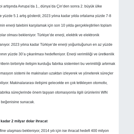
alebi artışında Avrupa’da 1., dünya’da Çin’den sonra 2. büyük ülke
e yüzde 5.1 artış gösterdi; 2023 yılına kadar yılda ortalama yüzde 7-8
in enerji talebini karşılamak için son 10 yılda gerçekleştirilen toplam
olar olması bekleniyor. Türkiye’de enerji, elektrik ve elektronik
zanıyor. 2023 yılına kadar Türkiye’de enerji yoğunluğunun en az yüzde
nın yüzde 30’a çıkarılması hedefleniyor. Enerji verimliliği ve üretkenlik
erin birbiriyle iletişim kurduğu fabrika sistemleri bu verimliliği artırmak
omasyon sistemi ile makinaları uzaktan izleyerek ve yöneterek süreçler
iliyor. Makinalararası iletişimi gelecekte en çok tetikleyen otomotiv,
r, fabrika süreçlerinde önem taşıyan otomasyonla ilgili ürünlerini WIN
in beğenisine sunacak.
a kadar
2 milyar dolar ihracat
ine ulaşması bekleniyor, 2014 yılı için ise ihracat hedefi 400 milyon