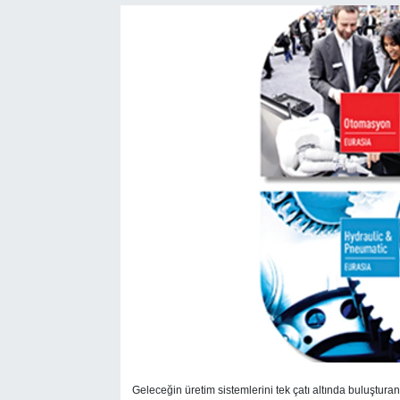
SEKTÖR
ŞİRKET PANO
SÖYLEŞİ
ÜLKE
YAŞAM
Geleceğin üretim sistemlerini tek çatı altında buluştu