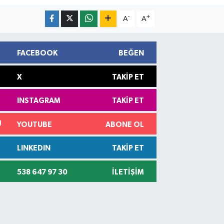
-
+
A
A
FACEBOOK
BEĞEN
X
TAKIP ET
INSTAGRAM
TAKIP ET
YOUTUBE
ABONE OL
LINKEDIN
TAKIP ET
538 647 97 30
İLETIŞIM