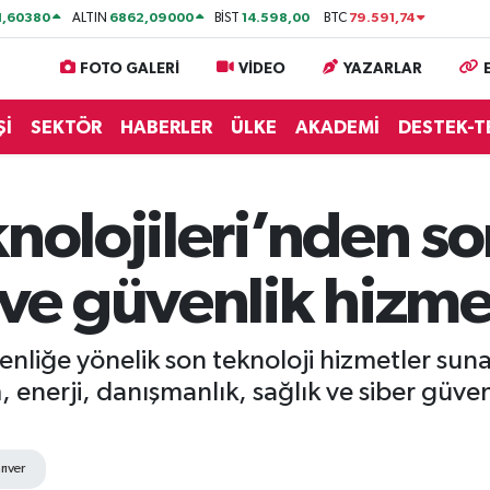
1,60380
6862,09000
14.598,00
79.591,74
ALTIN
BİST
BTC
FOTO GALERİ
VİDEO
YAZARLAR
Şİ
SEKTÖR
HABERLER
ÜLKE
AKADEMİ
DESTEK-T
knolojileri’nden so
e güvenlik hizme
iğe yönelik son teknoloji hizmetler sunan 
, enerji, danışmanlık, sağlık ve siber güven
rıver