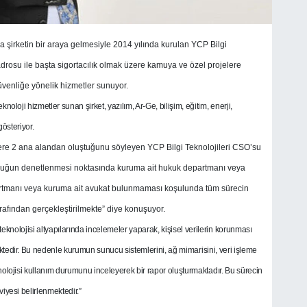
la şirketin bir araya gelmesiyle 2014 yılında kurulan YCP Bilgi
 kadrosu ile başta sigortacılık olmak üzere kamuya ve özel projelere
venliğe yönelik hizmetler sunuyor.
oloji hizmetler sunan şirket, yazılım, Ar-Ge, bilişim, eğitim, enerji,
gösteriyor.
zere 2 ana alandan oluştuğunu söyleyen YCP Bilgi Teknolojileri CSO’su
mluluğun denetlenmesi noktasında kuruma ait hukuk departmanı veya
epartmanı veya kuruma ait avukat bulunmaması koşulunda tüm sürecin
rafından gerçekleştirilmekte” diye konuşuyor.
teknolojisi altyapılarında incelemeler yaparak, kişisel verilerin korunması
ektedir. Bu nedenle kurumun sunucu sistemlerini, ağ mimarisini, veri işleme
knolojisi kullanım durumunu inceleyerek bir rapor oluşturmaktadır. Bu sürecin
iyesi belirlenmektedir.”