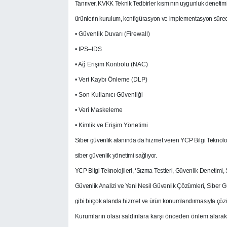
Tanrıver, KVKK Teknik Tedbirler kısmının uygunluk denetimi 
ürünlerin kurulum, konfigürasyon ve implementasyon süreci
• Güvenlik Duvarı (Firewall)
• IPS–IDS
• Ağ Erişim Kontrolü (NAC)
• Veri Kaybı Önleme (DLP)
• Son Kullanıcı Güvenliği
• Veri Maskeleme
• Kimlik ve Erişim Yönetimi
Siber güvenlik alanında da hizmet veren YCP Bilgi Teknolojile
siber güvenlik yönetimi sağlıyor.
YCP Bilgi Teknolojileri, ‘Sızma Testleri, Güvenlik Denetim
Güvenlik Analizi ve Yeni Nesil Güvenlik Çözümleri,
Siber G
gibi birçok alanda hizmet
ve ürün konumlandırmasıyla çö
Kurumların olası saldırılara karşı önceden önlem alarak h