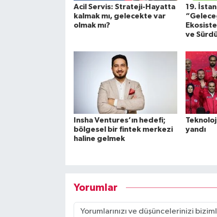
Acil Servis: Strateji-Hayatta
19. İsta
kalmak mı, gelecekte var
“Geleceğ
olmak mı?
Ekosistem
ve Sürdü
Insha Ventures’ın hedefi;
Teknoloj
bölgesel bir fintek merkezi
yandı
haline gelmek
Yorumlar