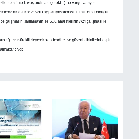
ir şekilde çözüme kavuşturulması gerekliliğine vurgu yapıyor.
stemlerde aksaklıklar ve veri kayıpları yaşanmasının muhtemel olduğunu
ilde çalışmasını sağlamanın ise SOC analistlerinin 7/24 çalışması ile
 ağlarını sürekli izleyerek olası tehditleri ve güvenlik ihlallerini tespit
 almakta” diyor.