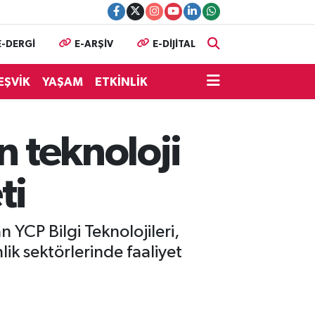
E-DERGİ
E-ARŞİV
E-DİJİTAL
EŞVİK
YAŞAM
ETKİNLİK
n teknoloji
ti
YCP Bilgi Teknolojileri,
lik sektörlerinde faaliyet