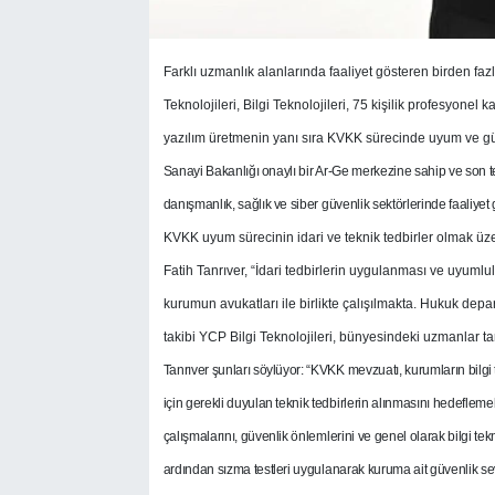
Farklı uzmanlık alanlarında faaliyet gösteren birden faz
Teknolojileri, Bilgi Teknolojileri, 75 kişilik profesyonel
yazılım üretmenin yanı sıra KVKK sürecinde uyum ve gü
Sanayi Bakanlığı onaylı bir Ar-Ge merkezine sahip ve son tekn
danışmanlık, sağlık ve siber güvenlik sektörlerinde faaliyet 
KVKK uyum sürecinin idari ve teknik tedbirler olmak ü
Fatih Tanrıver, “İdari tedbirlerin uygulanması ve uyu
kurumun avukatları ile birlikte çalışılmakta. Hukuk d
takibi YCP Bilgi Teknolojileri, bünyesindeki uzmanlar ta
Tanrıver şunları söylüyor: “KVKK mevzuatı, kurumların bilgi 
için gerekli duyulan teknik tedbirlerin alınmasını hedeflem
çalışmalarını, güvenlik önlemlerini ve genel olarak bilgi te
ardından sızma testleri uygulanarak kuruma ait güvenlik sev