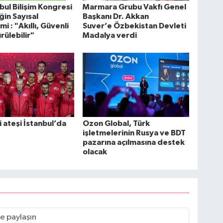
nbul Bilişim Kongresi
Marmara Grubu Vakfı Genel
in Sayısal
Başkanı Dr. Akkan
i : "Akıllı, Güvenli
Suver’e Özbekistan Devleti
rülebilir"
Madalya verdi
i ateşi İstanbul’da
Ozon Global, Türk
işletmelerinin Rusya ve BDT
pazarına açılmasına destek
olacak