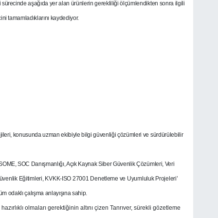
sürecinde aşağıda yer alan ürünlerin gerekliliği ölçümlendikten sonra ilgili
ni tamamladıklarını kaydediyor.
ri, konusunda uzman ekibiyle bilgi güvenliği çözümleri ve sürdürülebilir
i, SOME, SOC Danışmanlığı, Açık Kaynak Siber Güvenlik Çözümleri, Veri
üvenlik Eğitimleri, KVKK-ISO 27001 Denetleme ve Uyumluluk Projeleri’
züm odaklı çalışma anlayışına sahip.
azırlıklı olmaları gerektiğinin altını çizen Tanrıver, sürekli gözetleme