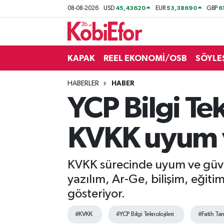
45,43620
53,38690
6
08-08-2026
USD
EUR
GBP
AKADEMİ
KAPAK
REEL EKONOMİ/OSB
SÖYLE
BİLİŞİM PANO
HABERLER
HABER
DESTEK-TEŞVİK
YCP Bilgi Te
ETKİNLİK
KVKK uyum v
GÜNCEL
KVKK sürecinde uyum ve güvenl
HABERLER
yazılım, Ar-Ge, bilişim, eğitim
KAPAK
gösteriyor.
#KVKK
#YCP Bilgi Teknolojileri
#Fatih Tan
OSB