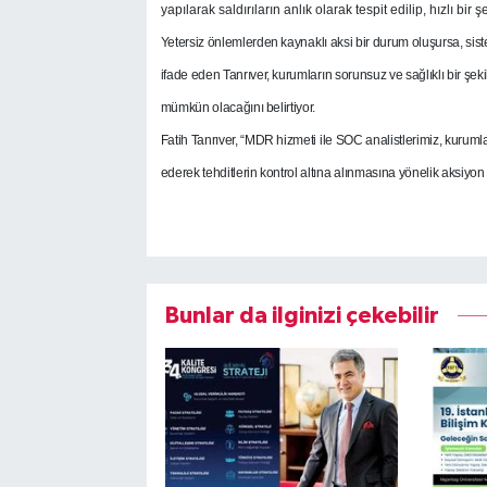
yapılarak saldırıların anlık olarak tespit edilip, hızlı b
Yetersiz önlemlerden kaynaklı aksi bir durum oluşursa, si
ifade eden Tanrıver, kurumların sorunsuz ve sağlıklı bir şek
mümkün olacağını belirtiyor.
Fatih Tanrıver, “MDR hizmeti ile SOC analistlerimiz, kurumların
ederek tehditlerin kontrol altına alınmasına yönelik aksiyon
Bunlar da ilginizi çekebilir