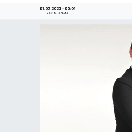
01.02.2023 - 00:01
SEKTÖR
YAYINLANMA
ŞİRKET PANO
SÖYLEŞİ
ÜLKE
YAŞAM