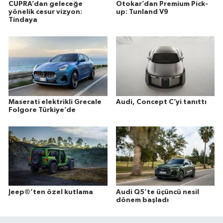
CUPRA’dan geleceğe
Otokar’dan Premium Pick-
yönelik cesur vizyon:
up: Tunland V9
Tindaya
Maserati elektrikli Grecale
Audi, Concept C’yi tanıttı
Folgore Türkiye’de
Jeep®’ten özel kutlama
Audi Q5’te üçüncü nesil
dönem başladı