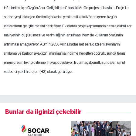
H2 Üretimi İçin Özgün Anot Geliştirilmesi’ başlıklı Ar-Ge projesini başlattı.
Proje ile
sudan yeşil hidrojen üretimi için katkılı yeni nesil katalizörler içeren özgün
elektrotların geliştirilmesini hedefliyor. Ek olarak proje kapsamında hem elektrolizör
maliyetinin düşürülmesi ve verimliliğinin artırılması hem de kullanım ömrünün
artırılması amaçlanıyor.
AB’nin 2050 yılına kadar net sera gazı emisyonlarını
sıfırlama ve karbon ayak izini minimuma indirme hedefleri doğrultusunda temiz
enerji üretim teknolojilerine ihtiyaç duyuluyor. Bu amaç doğrultusunda en umut
vadedici yakıt hidrojen (H2) olarak görülüyor.
Bunlar da ilginizi çekebilir