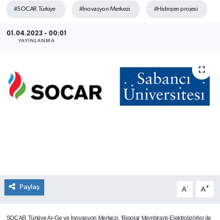
#SOCAR Türkiye
#İnovasyon Merkezi
#Hidrojen projesi
SEKTÖR
01.04.2023 - 00:01
ŞİRKET PANO
YAYINLANMA
SÖYLEŞİ
ÜLKE
YAŞAM
Paylaş
-
+
A
A
SOCAR Türkiye Ar-Ge ve İnovasyon Merkezi, ‘Bipolar Membranlı Elektrolizörler ile