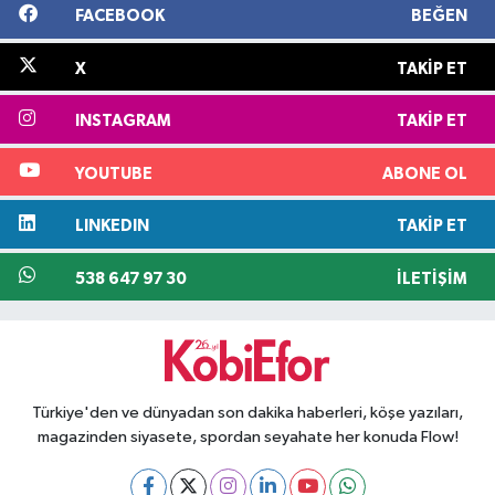
FACEBOOK
BEĞEN
X
TAKIP ET
INSTAGRAM
TAKIP ET
YOUTUBE
ABONE OL
LINKEDIN
TAKIP ET
538 647 97 30
İLETIŞIM
Türkiye'den ve dünyadan son dakika haberleri, köşe yazıları,
magazinden siyasete, spordan seyahate her konuda Flow!