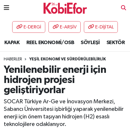
AKADEMİ
E-DERGİ
E-ARŞİV
E-DİJİTAL
BİLİŞİM PANO
KAPAK
REEL EKONOMİ/OSB
SÖYLEŞİ
SEKTÖR
DESTEK-TEŞVİK
HABERLER
YEŞİL EKONOMİ VE SÜRDÜRÜLEBİLİRLİK
ETKİNLİK
Yenilenebilir enerji için
hidrojen projesi
GÜNCEL
geliştiriyorlar
HABERLER
SOCAR Türkiye Ar-Ge ve İnovasyon Merkezi,
Sabancı Üniversitesi işbirliği yaparak yenilenebilir
KAPAK
enerji için önem taşıyan hidrojen (H2) esaslı
teknolojilere odaklanıyor.
OSB