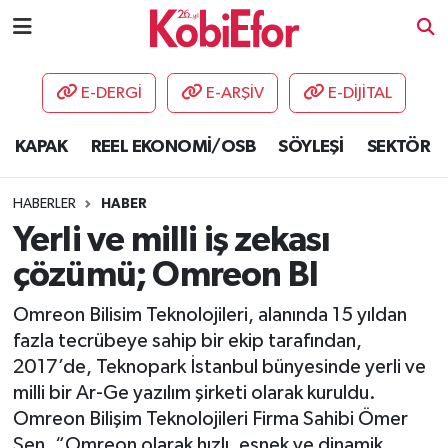
AKADEMİ
E-DERGİ
E-ARŞİV
E-DİJİTAL
BİLİŞİM PANO
KAPAK
REEL EKONOMİ/OSB
SÖYLEŞİ
SEKTÖR
DESTEK-TEŞVİK
HABERLER
HABER
ETKİNLİK
Yerli ve milli iş zekası
çözümü; Omreon BI
GÜNCEL
Omreon Bilisim Teknolojileri, alanında 15 yıldan
HABERLER
fazla tecrübeye sahip bir ekip tarafından,
2017’de, Teknopark İstanbul bünyesinde yerli ve
KAPAK
milli bir Ar-Ge yazılım şirketi olarak kuruldu.
Omreon Bilişim Teknolojileri Firma Sahibi Ömer
OSB
Şen, “Omreon olarak hızlı, esnek ve dinamik