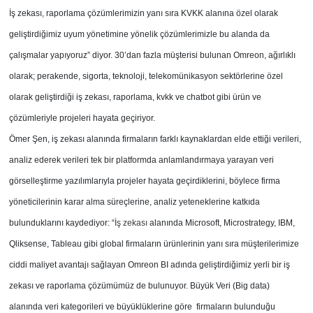
İş zekası, raporlama çözümlerimizin yanı sıra KVKK alanına özel olarak
geliştirdiğimiz uyum yönetimine yönelik çözümlerimizle bu alanda da
çalışmalar yapıyoruz” diyor. 30’dan fazla müşterisi bulunan Omreon, ağırlıklı
olarak; perakende, sigorta, teknoloji, telekomünikasyon sektörlerine özel
olarak geliştirdiği iş zekası, raporlama, kvkk ve chatbot gibi ürün ve
çözümleriyle projeleri hayata geçiriyor.
Ömer Şen, iş zekası alanında firmaların farklı kaynaklardan elde ettiği verileri,
analiz ederek verileri tek bir platformda anlamlandırmaya yarayan veri
görselleştirme yazılımlarıyla projeler hayata geçirdiklerini, böylece firma
yöneticilerinin karar alma süreçlerine, analiz yeteneklerine katkıda
bulunduklarını kaydediyor: “
İş zekası
alanında Microsoft, Microstrategy, IBM,
Qliksense, Tableau gibi global firmaların ürünlerinin yanı sıra müşterilerimize
ciddi maliyet avantajı sağlayan Omreon BI adında geliştirdiğimiz yerli bir iş
zekası ve raporlama çözümümüz de bulunuyor. Büyük Veri (Big data)
alanında veri kategorileri ve büyüklüklerine göre firmaların bulunduğu