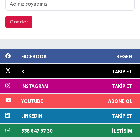
Gönder
FACEBOOK
BEĞEN
X
TAKIP ET
INSTAGRAM
TAKIP ET
YOUTUBE
ABONE OL
LINKEDIN
TAKIP ET
538 647 97 30
İLETIŞIM