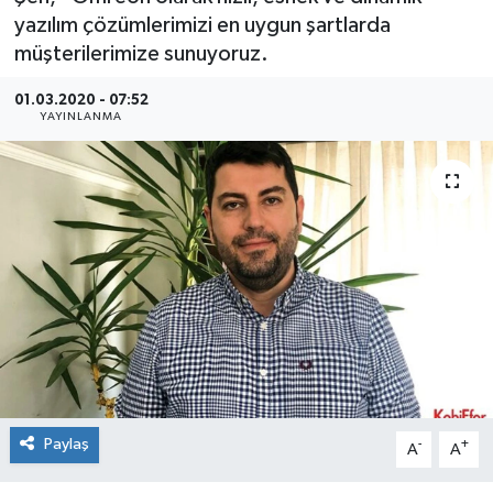
yazılım çözümlerimizi en uygun şartlarda
SEKTÖR
müşterilerimize sunuyoruz.
ŞİRKET PANO
01.03.2020 - 07:52
YAYINLANMA
SÖYLEŞİ
ÜLKE
YAŞAM
Paylaş
-
+
A
A