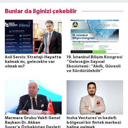
Bunlar da ilginizi çekebilir
Acil Servis: Strateji-Hayatta
19. İstanbul Bilişim Kongresi
kalmak mı, gelecekte var
“Geleceğin Sayısal
olmak mı?
Ekosistemi : "Akıllı, Güvenli
ve Sürdürülebilir"
Marmara Grubu Vakfı Genel
Insha Ventures’ın hedefi;
Başkanı Dr. Akkan
bölgesel bir fintek merkezi
Suver’e Özbekistan Devleti
haline gelmek