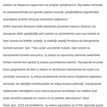
sektöre ve ihtiyacına uygun terzi işi projeler geliştiriyoruz. Big datayı anlamak
ve anlamlandırmak için gerekli yapıları kurarak, geliştirdiğimiz algoritmalar
aracılığıyla anlamlı sonuçlar alınmasını sağlıyoruz.”
KVKK alanında firmaların farklı alanlarda çözümleri mevcut. Omreon ise
danışman ekibi, geliştirdiği yerli yazılım ve çözümlerinin yanı sıra hukuki ve
idari alanda da birlikte çalıştığı, iş ortaklığı yaptığı firmalara da danışmanlık
hizmeti sunuyor. Şen, “Yani uçtan uca teknik, hukuki, idari çözüm ve
danışmanlık hizmeti sunuyoruz. İş zekası ve raporlama alanında sektördeki
hemen hemen tüm global iş zekası yazılımlarına hakimiz. Dış kaynak ve proje
bazlı çalışmalarla etl dwh iş zekası ve dashboard alanlarında da uçtan uca
çözümler sunuyoruz. İş zekası projelerinde temel sorun müşterinin datalarını
anlamak, ne istediğini dashboardlar ile ortaya koyma yeteneği. Danışmanlık
sektöründe edindiğimiz uzun yıllara dayanan tecrübeyle her sektöre özel
proje yönetimi yaparak bu sorunu en iyi şekilde adresliyoruz” diyor.
Ömer Şen, 2020 yılı hedeflerini; “iş zekası raporlama ve
KVKK
alanında pazar