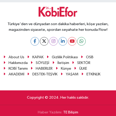
Türkiye'den ve dünyadan son dakika haberleri, köşe yazıları,
magazinden siyasete, spordan seyahate her konuda Flow!
About Us
KAPAK
Gizlilik Politikası
OSB
Hakkımızda
SÖYLEŞİ
İletişim
SEKTÖR
KOBİ Tanımı
HABERLER
Künye
ÜLKE
AKADEMİ
DESTEK-TEŞVİK
YAŞAM
ETKİNLİK
Copyright © 2024. Her hakkı saklıdır.
Haber Yazılımı:
TE Bilişim