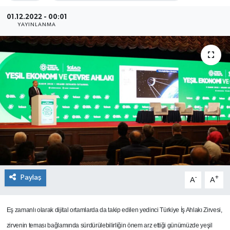
SEKTÖR
01.12.2022 - 00:01
YAYINLANMA
ŞİRKET PANO
SÖYLEŞİ
ÜLKE
YAŞAM
Paylaş
-
+
A
A
Eş zamanlı olarak dijital ortamlarda da takip edilen yedinci Türkiye İş Ahlakı Zirvesi,
zirvenin teması bağlamında sürdürülebilirliğin önem arz ettiği günümüzde yeşil