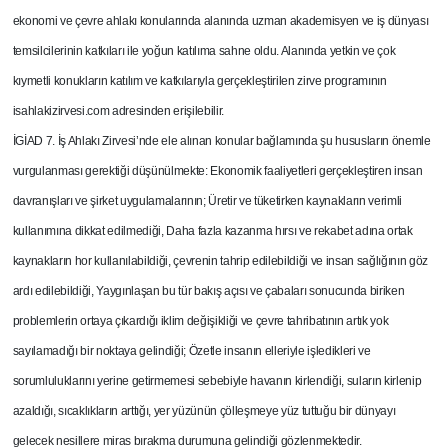
ekonomi ve çevre ahlakı konularında alanında uzman akademisyen ve iş dünyası
temsilcilerinin katkıları ile yoğun katılıma sahne oldu. Alanında yetkin ve çok
kıymetli konukların katılım ve katkılarıyla gerçekleştirilen zirve programının
isahlakizirvesi.com adresinden erişilebilir.
İGİAD 7. İş Ahlakı Zirvesi’nde ele alınan konular bağlamında şu hususların önemle
vurgulanması gerektiği düşünülmekte: Ekonomik faaliyetleri gerçekleştiren insan
davranışları ve şirket uygulamalarının; Üretir ve tüketirken kaynakların verimli
kullanımına dikkat edilmediği, Daha fazla kazanma hırsı ve rekabet adına ortak
kaynakların hor kullanılabildiği, çevrenin tahrip edilebildiği ve insan sağlığının göz
ardı edilebildiği, Yaygınlaşan bu tür bakış açısı ve çabaları sonucunda biriken
problemlerin ortaya çıkardığı iklim değişikliği ve çevre tahribatının artık yok
sayılamadığı bir noktaya gelindiği; Özetle insanın elleriyle işledikleri ve
sorumluluklarını yerine getirmemesi sebebiyle havanın kirlendiği, suların kirlenip
azaldığı, sıcaklıkların arttığı, yer yüzünün çölleşmeye yüz tuttuğu bir dünyayı
gelecek nesillere miras bırakma durumuna gelindiği gözlenmektedir.