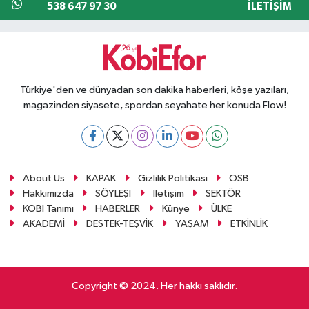
538 647 97 30
İLETIŞIM
Türkiye'den ve dünyadan son dakika haberleri, köşe yazıları,
magazinden siyasete, spordan seyahate her konuda Flow!
About Us
KAPAK
Gizlilik Politikası
OSB
Hakkımızda
SÖYLEŞİ
İletişim
SEKTÖR
KOBİ Tanımı
HABERLER
Künye
ÜLKE
AKADEMİ
DESTEK-TEŞVİK
YAŞAM
ETKİNLİK
Copyright © 2024. Her hakkı saklıdır.