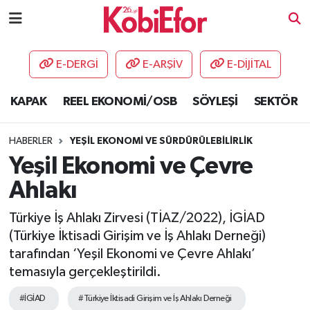
AKADEMİ
E-DERGİ
E-ARŞİV
E-DİJİTAL
BİLİŞİM PANO
KAPAK
REEL EKONOMİ/OSB
SÖYLEŞİ
SEKTÖR
DESTEK-TEŞVİK
HABERLER
YEŞİL EKONOMİ VE SÜRDÜRÜLEBİLİRLİK
ETKİNLİK
Yeşil Ekonomi ve Çevre
Ahlakı
GÜNCEL
Türkiye İş Ahlakı Zirvesi (TİAZ/2022), İGİAD
HABERLER
(Türkiye İktisadi Girişim ve İş Ahlakı Derneği)
tarafından ‘Yeşil Ekonomi ve Çevre Ahlakı’
KAPAK
temasıyla gerçekleştirildi.
OSB
#İGİAD
#Türkiye İktisadi Girişim ve İş Ahlakı Derneği