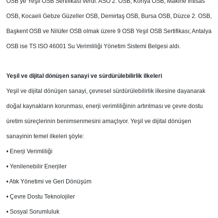
OSB’ye Yeşil OSB Sertifikası verdi. ASO 2. OSB, Konya OSB, Makine İhtisas
OSB, Kocaeli Gebze Güzeller OSB, Demirtaş OSB, Bursa OSB, Düzce 2. OSB,
Başkent OSB ve Nilüfer OSB olmak üzere 9 OSB Yeşil OSB Sertifikası; Antalya
OSB ise TS ISO 46001 Su Verimliliği Yönetim Sistemi Belgesi aldı.
Yeşil ve dijital dönüşen sanayi ve sürdürülebilirlik ilkeleri
Yeşil ve dijital dönüşen sanayi, çevresel sürdürülebilirlik ilkesine dayanarak
doğal kaynakların korunması, enerji verimliliğinin artırılması ve çevre dostu
üretim süreçlerinin benimsenmesini amaçlıyor. Yeşil ve dijital dönüşen
sanayinin temel ilkeleri şöyle:
• Enerji Verimliliği
• Yenilenebilir Enerjiler
• Atık Yönetimi ve Geri Dönüşüm
• Çevre Dostu Teknolojiler
• Sosyal Sorumluluk