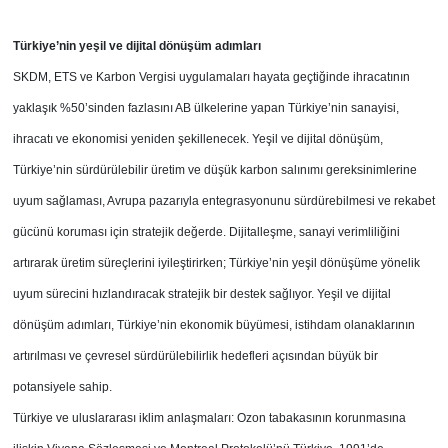
Türkiye’nin yeşil ve dijital dönüşüm adımları
SKDM, ETS ve Karbon Vergisi uygulamaları hayata geçtiğinde ihracatının
yaklaşık %50’sinden fazlasını AB ülkelerine yapan Türkiye’nin sanayisi,
ihracatı ve ekonomisi yeniden şekillenecek. Yeşil ve dijital dönüşüm,
Türkiye’nin sürdürülebilir üretim ve düşük karbon salınımı gereksinimlerine
uyum sağlaması, Avrupa pazarıyla entegrasyonunu sürdürebilmesi ve rekabet
gücünü koruması için stratejik değerde. Dijitalleşme, sanayi verimliliğini
artırarak üretim süreçlerini iyileştirirken; Türkiye’nin yeşil dönüşüme yönelik
uyum sürecini hızlandıracak stratejik bir destek sağlıyor. Yeşil ve dijital
dönüşüm adımları, Türkiye’nin ekonomik büyümesi, istihdam olanaklarının
artırılması ve çevresel sürdürülebilirlik hedefleri açısından büyük bir
potansiyele sahip.
Türkiye ve uluslararası iklim anlaşmaları: Ozon tabakasının korunmasına