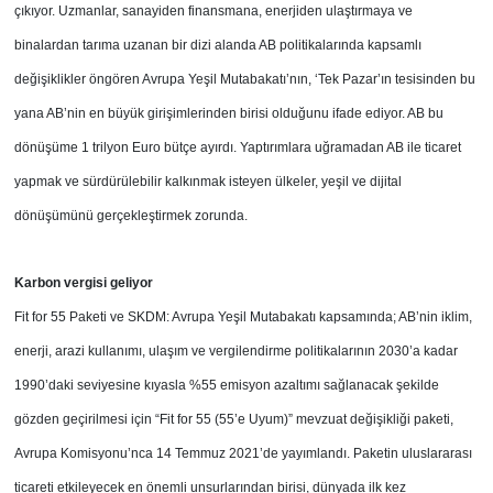
çıkıyor. Uzmanlar, sanayiden finansmana, enerjiden ulaştırmaya ve
binalardan tarıma uzanan bir dizi alanda AB politikalarında kapsamlı
değişiklikler öngören Avrupa Yeşil Mutabakatı’nın, ‘Tek Pazar’ın tesisinden bu
yana AB’nin en büyük girişimlerinden birisi olduğunu ifade ediyor. AB bu
dönüşüme 1 trilyon Euro bütçe ayırdı. Yaptırımlara uğramadan AB ile ticaret
yapmak ve sürdürülebilir kalkınmak isteyen ülkeler, yeşil ve dijital
dönüşümünü gerçekleştirmek zorunda.
Karbon vergisi geliyor
Fit for 55 Paketi ve SKDM: Avrupa Yeşil Mutabakatı kapsamında; AB’nin iklim,
enerji, arazi kullanımı, ulaşım ve vergilendirme politikalarının 2030’a kadar
1990’daki seviyesine kıyasla %55 emisyon azaltımı sağlanacak şekilde
gözden geçirilmesi için “Fit for 55 (55’e Uyum)” mevzuat değişikliği paketi,
Avrupa Komisyonu’nca 14 Temmuz 2021’de yayımlandı. Paketin uluslararası
ticareti etkileyecek en önemli unsurlarından birisi, dünyada ilk kez