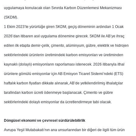
uygulamaya konulacak olan Sınırda Karbon Düzenlemesi Mekanizması
(SKDM).
1 Ekim 2023’te yürürlüğe giren SKDM, geçiş döneminin ardından 1 Ocak
2026’dan itibaren asıl uygulama dönemine girecek. SKDM ile AB’ye ihraç
edilen ilk etapta demir-çelik, çimento, alüminyum, gübre, elektrik ve hidrojen
sektörlerindeki ürünlerin üretimindeki karbon emisyonları ve üretiminden
kaynaklı (dolaylı) emisyonların raporlaması istenecek. 2026 itibarıyla ithal
ürünlere gömülü emisyonlar için AB Emisyon Ticaret Sistemi’ndeki (ETS)
haftalık karbon fiyatları dikkate alınarak, AB’de yetkilendirilmiş ithalatçılar
tarafından karbon ücreti ödenmeye başlanacak. Çimento ve gübre
sektörlerindeki dolaylı emisyonlar da ücretlendirmeye tabi olacak.
Döngüsel ekonomi ve çevresel sürdürülebilirlik
Avrupa Yeşil Mutabakatı’nın ana unsurlarından bir diğeri de ilgili tüm ürün