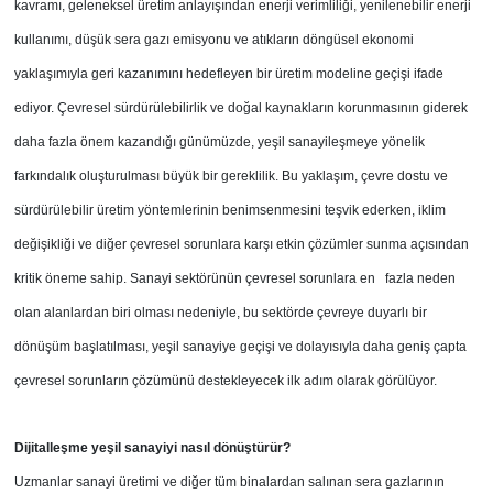
kavramı, geleneksel üretim anlayışından enerji verimliliği, yenilenebilir enerji
kullanımı, düşük sera gazı emisyonu ve atıkların döngüsel ekonomi
yaklaşımıyla geri kazanımını hedefleyen bir üretim modeline geçişi ifade
ediyor. Çevresel sürdürülebilirlik ve doğal kaynakların korunmasının giderek
daha fazla önem kazandığı günümüzde, yeşil sanayileşmeye yönelik
farkındalık oluşturulması büyük bir gereklilik. Bu yaklaşım, çevre dostu ve
sürdürülebilir üretim yöntemlerinin benimsenmesini teşvik ederken, iklim
değişikliği ve diğer çevresel sorunlara karşı etkin çözümler sunma açısından
kritik öneme sahip. Sanayi sektörünün çevresel sorunlara en fazla neden
olan alanlardan biri olması nedeniyle, bu sektörde çevreye duyarlı bir
dönüşüm başlatılması, yeşil sanayiye geçişi ve dolayısıyla daha geniş çapta
çevresel sorunların çözümünü destekleyecek ilk adım olarak görülüyor.
Dijitalleşme yeşil sanayiyi nasıl dönüştürür?
Uzmanlar sanayi üretimi ve diğer tüm binalardan salınan sera gazlarının