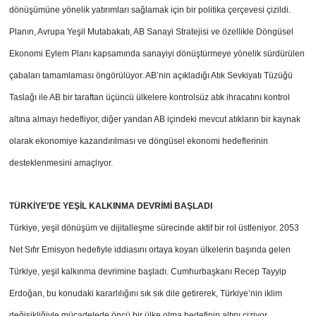
dönüşümüne yönelik yatırımları sağlamak için bir politika çerçevesi çizildi.
Planın, Avrupa Yeşil Mutabakatı, AB Sanayi Stratejisi ve özellikle Döngüsel
Ekonomi Eylem Planı kapsamında sanayiyi dönüştürmeye yönelik sürdürülen
çabaları tamamlaması öngörülüyor. AB’nin açıkladığı Atık Sevkiyatı Tüzüğü
Taslağı ile AB bir taraftan üçüncü ülkelere kontrolsüz atık ihracatını kontrol
altına almayı hedefliyor, diğer yandan AB içindeki mevcut atıkların bir kaynak
olarak ekonomiye kazandırılması ve döngüsel ekonomi hedeflerinin
desteklenmesini amaçlıyor.
TÜRKİYE’DE YEŞİL KALKINMA DEVRİMİ BAŞLADI
Türkiye, yeşil dönüşüm ve dijitalleşme sürecinde aktif bir rol üstleniyor. 2053
Net Sıfır Emisyon hedefiyle iddiasını ortaya koyan ülkelerin başında gelen
Türkiye, yeşil kalkınma devrimine başladı. Cumhurbaşkanı Recep Tayyip
Erdoğan, bu konudaki kararlılığını sık sık dile getirerek, Türkiye’nin iklim
değişikliğiyle mücadelede öncü bir ülke olma hedefinin altını çiziyor.