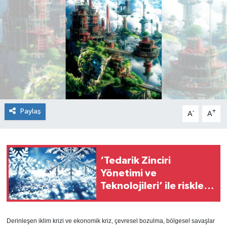
Paylaş
-
+
A
A
‘Tedarik Zinciri
Yönetimi ve
Teknolojileri’ ile riskleri
fırsata dönüştürmek
Derinleşen iklim krizi ve ekonomik kriz, çevresel bozulma, bölgesel savaşlar