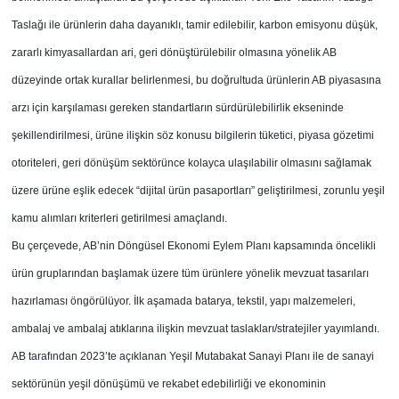
Taslağı ile ürünlerin daha dayanıklı, tamir edilebilir, karbon emisyonu düşük,
zararlı kimyasallardan ari, geri dönüştürülebilir olmasına yönelik AB
düzeyinde ortak kurallar belirlenmesi, bu doğrultuda ürünlerin AB piyasasına
arzı için karşılaması gereken standartların sürdürülebilirlik ekseninde
şekillendirilmesi, ürüne ilişkin söz konusu bilgilerin tüketici, piyasa gözetimi
otoriteleri, geri dönüşüm sektörünce kolayca ulaşılabilir olmasını sağlamak
üzere ürüne eşlik edecek “dijital ürün pasaportları” geliştirilmesi, zorunlu yeşil
kamu alımları kriterleri getirilmesi amaçlandı.
Bu çerçevede, AB’nin Döngüsel Ekonomi Eylem Planı kapsamında öncelikli
ürün gruplarından başlamak üzere tüm ürünlere yönelik mevzuat tasarıları
hazırlaması öngörülüyor. İlk aşamada batarya, tekstil, yapı malzemeleri,
ambalaj ve ambalaj atıklarına ilişkin mevzuat taslakları/stratejiler yayımlandı.
AB tarafından 2023’te açıklanan Yeşil Mutabakat Sanayi Planı ile de sanayi
sektörünün yeşil dönüşümü ve rekabet edebilirliği ve ekonominin