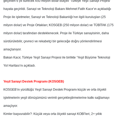
geçirilen 6 yıl sürecek 450 milyon dolar bütçeli ‘Türkiye Yeşil Sanayi Projesi’
hayata geçirildi. Sanayi ve Teknoloji Bakanı Mehmet Fatih Kacır’ın açıkladığı
Proje ile işletmeler, Sanayi ve Teknoloji Bakanlığı’nın ilgili kuruluşları (25
milyon dolar) ve Proje Ortakları; KOSGEB (250 milyon dolar) ve TÜBİTAK (175
milyon dolar) tarafından desteklenecek. Proje ile Türkiye sanayisinin, daha
sürdürülebilir, çevreci ve rekabetçi bir geleceğe doğru yönlendirilmesi
amaçlanıyor.
Bakan Kacır, Türkiye Yeşil Sanayi Projesi ile birlikte ‘Yeşil Büyüme Teknoloji
Yol Haritası’nı açıkladı.
Yeşil Sanayi Destek Programı (KOSGEB)
KOSGEB’in yürüttüğü Yeşil Sanayi Destek Programı küçük ve orta ölçekli
işletmelerin yeşil dönüşümünü verimli gerçekleştirmelerine katkı sağlamayı
amaçlıyor.
Kimler başvurabilir?: Küçük veya orta ölçekli sanayi KOBİ’leri, 2+ yıllık