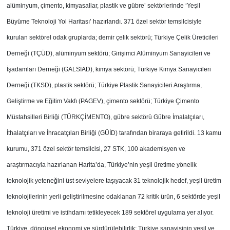
alüminyum, çimento, kimyasallar, plastik ve gübre’ sektörlerinde ‘Yeşil
Büyüme Teknoloji Yol Haritası’ hazırlandı. 371 özel sektör temsilcisiyle
kurulan sektörel odak gruplarda; demir çelik sektörü; Türkiye Çelik Üreticileri
Derneği (TÇÜD), alüminyum sektörü; Girişimci Alüminyum Sanayicileri ve
İşadamları Derneği (GALSİAD), kimya sektörü; Türkiye Kimya Sanayicileri
Derneği (TKSD), plastik sektörü; Türkiye Plastik Sanayicileri Araştırma,
Geliştirme ve Eğitim Vakfı (PAGEV), çimento sektörü; Türkiye Çimento
Müstahsilleri Birliği (TÜRKÇİMENTO), gübre sektörü Gübre İmalatçıları,
İthalatçıları ve İhracatçıları Birliği (GÜİD) tarafından biraraya getirildi. 13 kamu
kurumu, 371 özel sektör temsilcisi, 27 STK, 100 akademisyen ve
araştırmacıyla hazırlanan Harita’da, Türkiye’nin yeşil üretime yönelik
teknolojik yeteneğini üst seviyelere taşıyacak 31 teknolojik hedef, yeşil üretim
teknolojilerinin yerli geliştirilmesine odaklanan 72 kritik ürün, 6 sektörde yeşil
teknoloji üretimi ve istihdamı tetikleyecek 189 sektörel uygulama yer alıyor.
Türkiye, döngüsel ekonomi ve sürdürülebilirlik: Türkiye sanayisinin yeşil ve