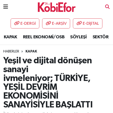
AKADEMİ
E-DERGİ
E-ARŞİV
E-DİJİTAL
BİLİŞİM PANO
KAPAK
REEL EKONOMİ/OSB
SÖYLEŞİ
SEKTÖR
DESTEK-TEŞVİK
HABERLER
KAPAK
ETKİNLİK
Yeşil ve dijital dönüşen
sanayi
GÜNCEL
ivmeleniyor; TÜRKİYE,
HABERLER
YEŞİL DEVRİM
EKONOMİSİNİ
KAPAK
SANAYİSİYLE BAŞLATTI
OSB