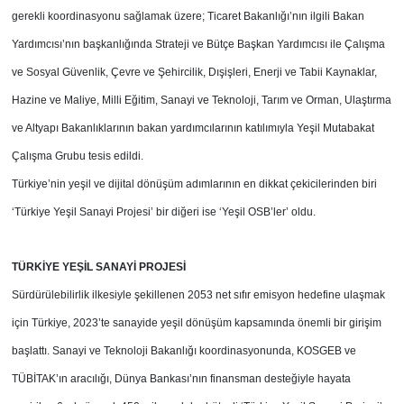
gerekli koordinasyonu sağlamak üzere; Ticaret Bakanlığı’nın ilgili Bakan
Yardımcısı’nın başkanlığında Strateji ve Bütçe Başkan Yardımcısı ile Çalışma
ve Sosyal Güvenlik, Çevre ve Şehircilik, Dışişleri, Enerji ve Tabii Kaynaklar,
Hazine ve Maliye, Milli Eğitim, Sanayi ve Teknoloji, Tarım ve Orman, Ulaştırma
ve Altyapı Bakanlıklarının bakan yardımcılarının katılımıyla Yeşil Mutabakat
Çalışma Grubu tesis edildi.
Türkiye’nin yeşil ve dijital dönüşüm adımlarının en dikkat çekicilerinden biri
‘Türkiye Yeşil Sanayi Projesi’ bir diğeri ise ‘Yeşil OSB’ler’ oldu.
TÜRKİYE YEŞİL SANAYİ PROJESİ
Sürdürülebilirlik ilkesiyle şekillenen 2053 net sıfır emisyon hedefine ulaşmak
için Türkiye, 2023’te sanayide yeşil dönüşüm kapsamında önemli bir girişim
başlattı. Sanayi ve Teknoloji Bakanlığı koordinasyonunda, KOSGEB ve
TÜBİTAK’ın aracılığı, Dünya Bankası’nın finansman desteğiyle hayata