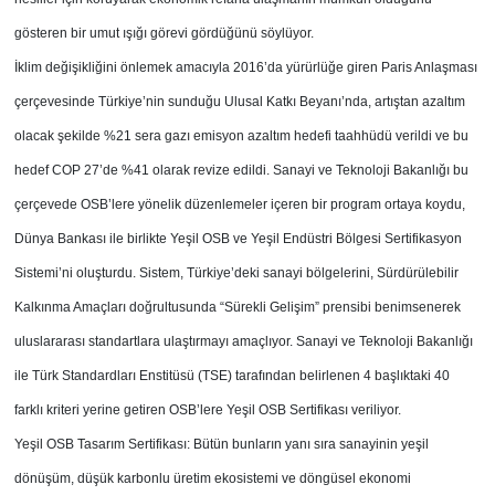
gösteren bir umut ışığı görevi gördüğünü söylüyor.
İklim değişikliğini önlemek amacıyla 2016’da yürürlüğe giren Paris Anlaşması
çerçevesinde Türkiye’nin sunduğu Ulusal Katkı Beyanı’nda, artıştan azaltım
olacak şekilde %21 sera gazı emisyon azaltım hedefi taahhüdü verildi ve bu
hedef COP 27’de %41 olarak revize edildi. Sanayi ve Teknoloji Bakanlığı bu
çerçevede OSB’lere yönelik düzenlemeler içeren bir program ortaya koydu,
Dünya Bankası ile birlikte Yeşil OSB ve Yeşil Endüstri Bölgesi Sertifikasyon
Sistemi’ni oluşturdu. Sistem, Türkiye’deki sanayi bölgelerini, Sürdürülebilir
Kalkınma Amaçları doğrultusunda “Sürekli Gelişim” prensibi benimsenerek
uluslararası standartlara ulaştırmayı amaçlıyor. Sanayi ve Teknoloji Bakanlığı
ile Türk Standardları Enstitüsü (TSE) tarafından belirlenen 4 başlıktaki 40
farklı kriteri yerine getiren OSB’lere Yeşil OSB Sertifikası veriliyor.
Yeşil OSB Tasarım Sertifikası: Bütün bunların yanı sıra sanayinin yeşil
dönüşüm, düşük karbonlu üretim ekosistemi ve döngüsel ekonomi