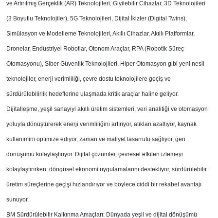
ve Artırılmış Gerçeklik (AR) Teknolojileri, Giyilebilir Cihazlar, 3D Teknolojileri
(3 Boyutlu Teknolojiler), 5G Teknolojileri, Dijital İkizler (Digital Twins),
Simülasyon ve Modelleme Teknolojileri, Akıllı Cihazlar, Akıllı Platformlar,
Dronelar, Endüstriyel Robotlar, Otonom Araçlar, RPA (Robotik Süreç
Otomasyonu), Siber Güvenlik Teknolojileri, Hiper Otomasyon gibi yeni nesil
teknolojiler, enerji verimliliği, çevre dostu teknolojilere geçiş ve
sürdürülebilirlik hedeflerine ulaşmada kritik araçlar haline geliyor.
Dijitalleşme, yeşil sanayiyi akıllı üretim sistemleri, veri analitiği ve otomasyon
yoluyla dönüştürerek enerji verimliliğini artırıyor, atıkları azaltıyor, kaynak
kullanımını optimize ediyor, zaman ve maliyet tasarrufu sağlıyor, geri
dönüşümü kolaylaştırıyor. Dijital çözümler, çevresel etkileri izlemeyi
kolaylaştırırken; döngüsel ekonomi uygulamalarını destekliyor, sürdürülebilir
üretim süreçlerine geçişi hızlandırıyor ve böylece ciddi bir rekabet avantajı
sunuyor.
BM Sürdürülebilir Kalkınma Amaçları: Dünyada yeşil ve dijital dönüşümü