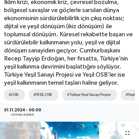
İklim krizi, ekonomik kriz, çevresel bozulma,
bölgesel savaşlar ve göçlerle sarsılan dünya
SEKTÖR
ekonomisinin sürdürülebilirlik için çıkış noktası;
dijital ve yeşil dönüşüm (ikiz dönüşüm) ile
ŞİRKET PANO
toplumsal dönüşüm. Küresel rekabette başarı ve
sürdürülebilir kalkınmanın yolu, yeşil ve dijital
SÖYLEŞİ
dönüşen sanayiden geçiyor. Cumhurbaşkanı
Recep Tayyip Erdoğan, her fırsatta, Türkiye’nin
ÜLKE
yeşil kalkınma devrimini başlattığını söylüyor.
Türkiye Yeşil Sanayi Projesi ve Yeşil OSB’ler ise
YAŞAM
yeşil kalkınmanın temel taşları haline geliyor.
#OSB
#YEŞİL OSB
#Türkiye Yeşil Sanayi Projesi
#Yeşil 
01.11.2024 - 00:00
YAYINLANMA