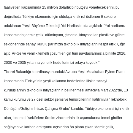
faaliyetleri kapsamında 25 milyon dolarlık bir bütçeyi yöneteceklerini, bu
doğrultuda Türkiye ekonomisi için oldukça kritik rol üstlenen 6 sektöre
odaklanan ‘Yeşil Büyüme Teknoloji Yol Haritası’nı da açıkladı: “Yol haritamız
kapsamında; demir-çelik, alüminyum, çimento, kimyasallar, plastik ve gübre
sektörlerinde sanayi kuruluşlarımızın teknolojik ihtiyaçlarını tespit ettik. Çığır
açıcı Ar-Ge ve yenilik temelli çözümler için tüm paydaşlarımızla birlikte 2026,
2030 ve 2035 yıllarına yönelik hedeflerimizi ortaya koyduk.”
Ticaret Bakanlığı koordinasyonundaki Avrupa Yeşil Mutakabatı Eylem Planı
kapsamında Türkiye’nin yeşil kalkınma hedeflerine ilişkin sanayi
kuruluşlarının teknolojik ihtiyaçlarının belirlenmesi amacıyla Mart 2022’de, 13
kamu kurumu ve 27 özel sektör şemsiye temsilcilerinin katılımıyla ‘Teknolojik
Dönüşüm/Gelişim İhtisas Çalışma Grubu’ kuruldu. Türkiye ekonomisi için kritik
olan, lokomotif sektörlere üretim zincirlerinin ilk aşamalarına temel girdiler
sağlayan ve karbon emisyonu açısından ön plana çıkan ‘demir-çelik,