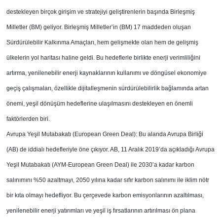
destekleyen birçok girişim ve stratejiyi geliştirenlerin başında Birleşmiş
Milletler (BM) geliyor. Birleşmiş Milletler’in (BM) 17 maddeden oluşan
Sürdürülebilir Kalkınma Amaçları, hem gelişmekte olan hem de gelişmiş
ülkelerin yol haritası haline geldi. Bu hedeflerle birlikte enerji verimliliğini
artırma, yenilenebilir enerji kaynaklarının kullanımı ve döngüsel ekonomiye
geçiş çalışmaları, özellikle dijitalleşmenin sürdürülebilirlik bağlamında artan
önemi, yeşil dönüşüm hedeflerine ulaşılmasını destekleyen en önemli
faktörlerden biri.
Avrupa Yeşil Mutabakatı (European Green Deal): Bu alanda Avrupa Birliği
(AB) de iddialı hedefleriyle öne çıkıyor. AB, 11 Aralık 2019’da açıkladığı Avrupa
Yeşil Mutabakatı (AYM-European Green Deal) ile 2030’a kadar karbon
salınımını %50 azaltmayı, 2050 yılına kadar sıfır karbon salınımı ile iklim nötr
bir kıta olmayı hedefliyor. Bu çerçevede karbon emisyonlarının azaltılması,
yenilenebilir enerji yatırımları ve yeşil iş fırsatlarının artırılması ön plana