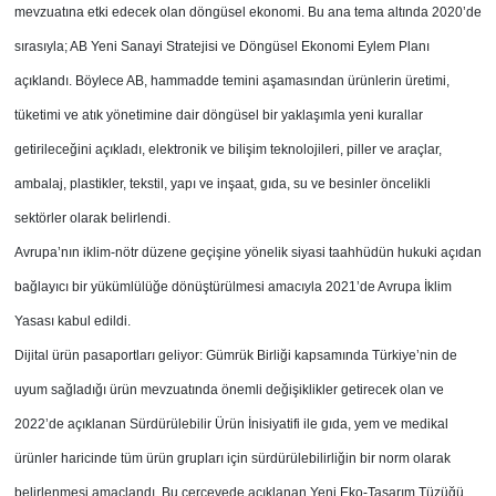
mevzuatına etki edecek olan döngüsel ekonomi. Bu ana tema altında 2020’de
sırasıyla; AB Yeni Sanayi Stratejisi ve Döngüsel Ekonomi Eylem Planı
açıklandı. Böylece AB, hammadde temini aşamasından ürünlerin üretimi,
tüketimi ve atık yönetimine dair döngüsel bir yaklaşımla yeni kurallar
getirileceğini açıkladı, elektronik ve bilişim teknolojileri, piller ve araçlar,
ambalaj, plastikler, tekstil, yapı ve inşaat, gıda, su ve besinler öncelikli
sektörler olarak belirlendi.
Avrupa’nın iklim-nötr düzene geçişine yönelik siyasi taahhüdün hukuki açıdan
bağlayıcı bir yükümlülüğe dönüştürülmesi amacıyla 2021’de Avrupa İklim
Yasası kabul edildi.
Dijital ürün pasaportları geliyor: Gümrük Birliği kapsamında Türkiye’nin de
uyum sağladığı ürün mevzuatında önemli değişiklikler getirecek olan ve
2022’de açıklanan Sürdürülebilir Ürün İnisiyatifi ile gıda, yem ve medikal
ürünler haricinde tüm ürün grupları için sürdürülebilirliğin bir norm olarak
belirlenmesi amaçlandı. Bu çerçevede açıklanan Yeni Eko-Tasarım Tüzüğü