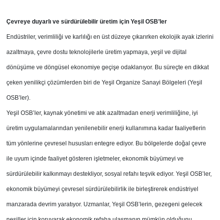
Çevreye duyarlı ve sürdürülebilir üretim için Yeşil OSB’ler
Endüstriler, verimliliği ve karlılığı en üst düzeye çıkarırken ekolojik ayak izlerini
azaltmaya, çevre dostu teknolojilerle üretim yapmaya, yeşil ve dijital
dönüşüme ve döngüsel ekonomiye geçişe odaklanıyor. Bu süreçte en dikkat
çeken yenilikçi çözümlerden biri de Yeşil Organize Sanayi Bölgeleri (Yeşil
OSB’ler).
Yeşil OSB’ler, kaynak yönetimi ve atık azaltmadan enerji verimliliğine, iyi
üretim uygulamalarından yenilenebilir enerji kullanımına kadar faaliyetlerin
tüm yönlerine çevresel hususları entegre ediyor. Bu bölgelerde doğal çevre
ile uyum içinde faaliyet gösteren işletmeler, ekonomik büyümeyi ve
sürdürülebilir kalkınmayı destekliyor, sosyal refahı teşvik ediyor. Yeşil OSB’ler,
ekonomik büyümeyi çevresel sürdürülebilirlik ile birleştirerek endüstriyel
manzarada devrim yaratıyor. Uzmanlar, Yeşil OSB’lerin, gezegeni gelecek
nesiller için koruyarak ekonomik refaha ulaşmanın mümkün olduğunu