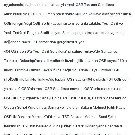
uygulamalarına hazır olması amacıyla Yeşil OSB Tasarım Sertifikası
oluşturuldu ve 01.01.2025 tarihinden sonra kurulan ve ilave alan tahsis edilen
OSB’ler için Yeşil OSB Sertifikasyon sistemi zorunlu tutuldu. Yeşil OSB ve
Yeşil Endüstri Bölgesi Sertifikasyon Sistemi projesi kapsamında uygunluk
değerlendirmesi TSE tarafından gerçekleştiriliyor.
404 OSB’den 9’u Yeşil OSB Sertifikası’na sahip: Türkiye’de Sanayi ve
Teknoloji Bakanlığı’nca sicil verilerek tüzel kişilik kazanan OSB sayısı 360’a
ulaştı. Tarım ve Orman Bakanlığı’na bağlı 42 Tarıma Dayalı İhtisas OSB
(TDİOSB) ile birlikte Türkiye’de toplam OSB sayısı 404’e ulaştı. 404 OSB’den
yalnızca 9 OSB’nin Yeşil OSB Sertifikası mevcut. OSB’lerin çatı kuruluşu
OSBÜK’ün (Organize Sanayi Bölgeleri Üst Kuruluşu), Haziran 2024’teki 22
Oloğan Genel Kurulu’nda, Sanayi ve Teknoloji Bakanı Mehmet Fatih Kacır,
OSBÜK Başkanı Memiş Kütükcü ve TSE Başkanı Mahmut Sami Şahin
tarafından, TSE’nin belirlediği 4 başlıktaki 40 farklı kriteri yerine getiren 9