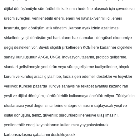
dijital dönüşümüyle sürdürülebilir kalkınma hedefine ulaşmak için çevredostu
üretim süreçleri, yenilenebilir enerji, enerji ve kaynak verimliliği, enerji
tasarrufu, geri dönüşüm, atık yönetimi, karbon ayak izinin azaltılması,
şirketlerin yeşil dönüşüm yol haritalarını hazırlamaları, döngüsel ekonomiye
geçiş destekleniyor. Büyük ölçekli şirketlerden KOBİ’lere kadar her ölçekteki
sanayi kuruluşunun Ar-Ge, Ür-Ge, inovasyon, tasarım, prototip geliştirme,
standart geliştirmeyle yeni ürün veya süreç geliştirme faaliyetlerine, birçok
kurum ve kuruluş aracılığıyla hibe, faizsiz geri ödemeli destekler ve teşvikler
veriliyor. Küresel pazarda Türkiye sanayisine rekabet avantajı kazandıran
yeşil ve dijital dönüşüm, sürdürülebilir kalkınmaya öncülük ediyor. Türkiye’nin
uluslararası yeşil değer zincirlerine entegre olmasını sağlayacak yeşil ve
dijital dönüşüm, temiz, güvenilir, sürdürülebilir enerjiye ulaşılmasını,
yenilenebilir enerji kaynaklarının kullanımını yaygınlaştırılarak
karbonsuzlaşma çabalarını destekleyecek.