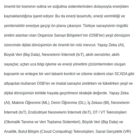
önemli bir kısmının ısıtma ve soğutma sistemlerinden dolayısıyla enerjiden
kaynaklandığına işaret ediyor. Bu da enerji tasarrufu, enerji verimliliği ve
yenilenebilir enerjiye geçişi ön plana çıkarıyor. Türkiye sanayisinin örgütlü
üretim alanları olan Organize Sanayi Bölgeleri’nin (OSB’ler) yeşil dönüşüm
sürecinde dijital dönüşümün de önemli bir rolü mevcut. Yapay Zeka (AI),
Büyük Veri (Big Data), Nesnelerin İnterneti (IoT), akıllı sensörler, akıllı
sayaçlar, uçtan uca bilgi işleme ve enerji yönetimi çözümlerinden oluşan
kapsamlı ve entegre bir veri tabanlı kontrol ve izleme sistemi olan SCADA gibi
altyapıları kullanan OSB’ler ve imalat sanayisi üretirken ve tüketirken yeşil ve
dijital dönüşümün birlikte hayata geçirilmesi stratejik değerde. Yapay Zeka
(AI), Makine Öğrenimi (ML), Derin Öğrenme (DL), İş Zekası (BI), Nesnelerin
İnterneti (IoT), Endüstriyel Nesnelerin İnterneti (IIoT), OT / VT Teknolojileri
(Otomatik Tanıma ve Veri Toplama Sistemleri), Büyük Veri (Big Data) ve
Analitik, Bulut Bilişim (Cloud Computing) Teknolojileri, Sanal Gerçeklik (VR)