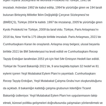
ilişkin Viyana Sözleşmesi ve Montreal Protokolü’nü Türkiye, 1991’de
imzaladı. Ardından 1992’de kabul edilip, 1994’te yürürlüğe giren ve 194 tarafı
bulunan Birleşmiş Milletler İklim Değişikliği Çerçeve Sözleşmesi’ne
(BMİDÇS), Türkiye 2004’te katıldı. 1997’de imzalanıp, 2005’te yürürlüğe giren
Kyoto Protokolü’ne Türkiye, 2009’da taraf oldu. Türkiye, Paris Anlaşması’nı
2016’da, New York’ta 175 ülkeyle birlikte imzaladı. Paris Anlaşması, 2021’de
Cumhurbaşkanı Kararı ile onaylandı. Anlaşma onay belgesi, ulusal beyanla
birlikte 2021’de BM Sekreteryası’na tevdi edildi ve Cumhurbaşkanı Recep
Tayyip Erdoğan tarafından 2053 yılı için Net Sıfır Emisyon Hedefi ilan edildi.
Türkiye’de Ticaret Bakanlığı 2021’de, 9 ana başlıkta toplam 32 hedef ve 81
eylemi içeren Yeşil Mutabakat Eylem Planı’nı yayımladı. Cumhurbaşkanı
Recep Tayyip Erdoğan, Yeşil Mutabakat Çalışma Grubu’nun oluşturulduğunu
da açıkladı. 8 bakanlığın katıldığı çalışma grubunun liderliğini Ticaret
Bakanlığı üstleniyor. Yeşil Mutabakat Eylem Planı’nın uygulanmasını takip
etmek, küresel politika gelişmeleri doğrultusunda çalışmaları yönlendirmek ve