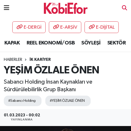
AKADEMİ
E-DERGİ
E-ARŞİV
E-DİJİTAL
BİLİŞİM PANO
KAPAK
REEL EKONOMİ/OSB
SÖYLEŞİ
SEKTÖR
DESTEK-TEŞVİK
HABERLER
İK KARİYER
ETKİNLİK
YEŞİM ÖZLALE ÖNEN
Sabancı Holding İnsan Kaynakları ve
GÜNCEL
Sürdürülebilirlik Grup Başkanı
HABERLER
#Sabancı Holding
#YEŞİM ÖZLALE ÖNEN
KAPAK
01.03.2023 - 00:02
YAYINLANMA
OSB