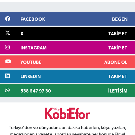
FACEBOOK
BEĞEN
X
TAKIP ET
INSTAGRAM
TAKIP ET
YOUTUBE
ABONE OL
LINKEDIN
TAKIP ET
538 647 97 30
İLETIŞIM
Türkiye'den ve dünyadan son dakika haberleri, köşe yazıları,
magazinden siyasete, spordan seyahate her konuda Flow!