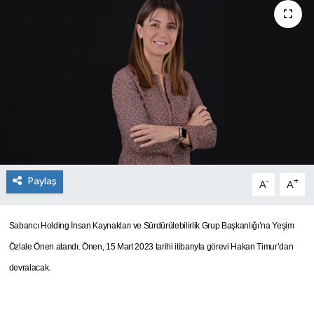
SEKTÖR
ŞİRKET PANO
SÖYLEŞİ
ÜLKE
YAŞAM
Paylaş
-
+
A
A
Sabancı Holding İnsan Kaynakları ve Sürdürülebilirlik Grup Başkanlığı’na Yeşim
Özlale Önen atandı. Önen, 15 Mart 2023 tarihi itibarıyla görevi Hakan Timur’dan
devralacak.