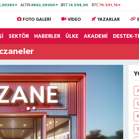
1,60380
6862,09000
14.598,00
79.591,74
ALTIN
BİST
BTC
FOTO GALERİ
VİDEO
YAZARLAR
Şİ
SEKTÖR
HABERLER
ÜLKE
AKADEMİ
DESTEK-T
czaneler
Y
K
S