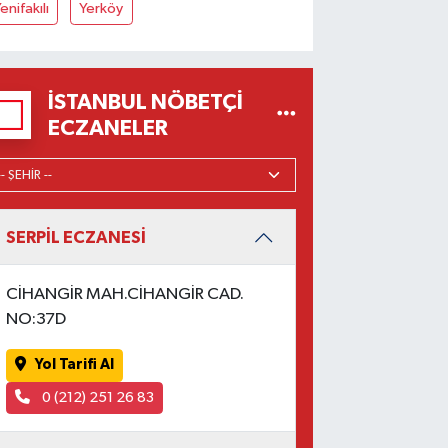
enifakılı
Yerköy
İSTANBUL NÖBETÇI
ECZANELER
SERPİL ECZANESİ
CİHANGİR MAH.CİHANGİR CAD.
NO:37D
Yol Tarifi Al
0 (212) 251 26 83