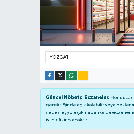
SEKTÖR
ŞİRKET PANO
SÖYLEŞİ
ÜLKE
YAŞAM
Güncel Nöbetçi Eczaneler.
Her eczane
gerektiğinde açık kalabilir veya bekle
nedenle, yola çıkmadan önce eczanenin 
iyi bir fikir olacaktır.