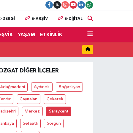
E-DERGİ
E-ARŞİV
E-DİJİTAL
EŞVİK
YAŞAM
ETKİNLİK
OZGAT DIĞER İLÇELER
Akdağmadeni
Aydıncık
Boğazlıyan
Çandır
Çayıralan
Çekerek
adışehri
Merkez
Saraykent
arıkaya
Şefaatli
Sorgun