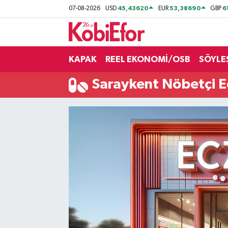
45,43620
53,38690
6
07-08-2026
USD
EUR
GBP
AKADEMİ
KAPAK
REEL EKONOMİ/OSB
SÖYLE
BİLİŞİM PANO
Saraykent Nöbetçi E
DESTEK-TEŞVİK
ETKİNLİK
GÜNCEL
HABERLER
KAPAK
OSB