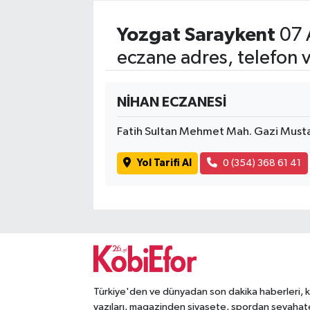
Yozgat Saraykent
07 
eczane adres, telefon 
NİHAN ECZANESİ
Fatih Sultan Mehmet Mah. Gazi Musta
Yol Tarifi Al
0 (354) 368 61 41
Türkiye'den ve dünyadan son dakika haberleri, 
yazıları, magazinden siyasete, spordan seyahat