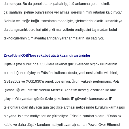
da sunuyor. Bu da genel olarak pahalı işgücü anlamına gelen teknik
çalışanların işletme bünyesinde yer alması gereksinimini ortadan kaldırıyor.”
Nebula ve isteğe bağlı lisanslama modeliyle, işletmelerin teknik uzmanlık ya
da danışmanlık ücretleri gibi gizli maliyetlerin endişesini taşımadan bulut
teknolojilerinin tüm avantajlarından yararlanmalarını da sağlıyor.
Zyxel’den KOBİ’lere rekabet gücü
kazandıran ürünler
Dijitalleşme sürecinde KOBİ’lere rekabet gücü verecek birçok ürünlerinin
bulunduğunu söyleyen Erüstün, kullanıcı dostu, yeni nesil akıllı switchleri;
GS1920v2 ve XGS1930’u örnek gösteriyor. Ürün; yüksek performans, PoE
işlevselliği ve ücretsiz Nebula Merkezi Yönetim desteği özelikleri ile öne
çıkıyor. Öte yandan günümüzde şirketlerde IP güvenlik kamerası ve IP
telefonlara olan ihtiyacın gün geçtikçe artması neticesinde kurulum karmaşası
bir yana, işletme maliyetleri de yükseliyor. Erüstün, şunları aktardı: “Daha az
kablo ve daha düşük kurulum maliyeti avantajı sunan Power Over Ethernet