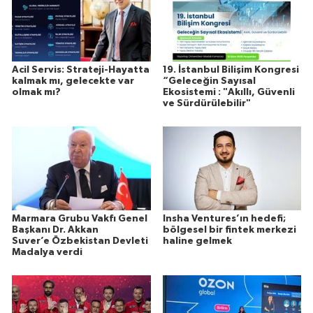
Acil Servis: Strateji-Hayatta
19. İstanbul Bilişim Kongresi
kalmak mı, gelecekte var
“Geleceğin Sayısal
olmak mı?
Ekosistemi : "Akıllı, Güvenli
ve Sürdürülebilir"
Marmara Grubu Vakfı Genel
Insha Ventures’ın hedefi;
Başkanı Dr. Akkan
bölgesel bir fintek merkezi
Suver’e Özbekistan Devleti
haline gelmek
Madalya verdi