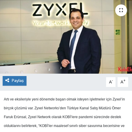
SEKTÖR
ŞİRKET PANO
SÖYLEŞİ
ÜLKE
YAŞAM
Paylaş
-
+
A
A
Artı ve eksileriyle yeni dönemde başarı olmak isteyen işletmeler için Zyxel’in
birçok çözümü var. Zyxel Networks’den Türkiye Kanal Satış Müdürü Ömer
Faruk Erünsal, Zyxel Network olarak KOBİ’lere pandemi sürecinde destek
olduklarını belirterek, “KOBİ’ler maalesef sınırlı siber savunma becerisine ve