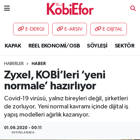
AKADEMİ
E-DERGİ
E-ARŞİV
E-DİJİTAL
BİLİŞİM PANO
KAPAK
REEL EKONOMİ/OSB
SÖYLEŞİ
SEKTÖR
DESTEK-TEŞVİK
HABERLER
HABER
ETKİNLİK
Zyxel, KOBİ’leri ‘yeni
normale’ hazırlıyor
GÜNCEL
Covid-19 virüsü, yalnız bireyleri değil, şirketleri
HABERLER
de zorluyor. Yeni normal kavramı içinde dijital iş
yapış modelleri ağırlık kazanıyor.
KAPAK
01.06.2020 - 00:11
YAYINLANMA
OSB