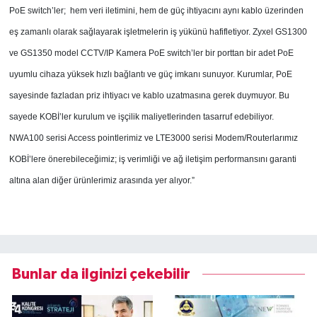
PoE switch’ler; hem veri iletimini, hem de güç ihtiyacını aynı kablo üzerinden
eş zamanlı olarak sağlayarak işletmelerin iş yükünü hafifletiyor. Zyxel GS1300
ve GS1350 model CCTV/IP Kamera PoE switch’ler bir porttan bir adet PoE
uyumlu cihaza yüksek hızlı bağlantı ve güç imkanı sunuyor. Kurumlar, PoE
sayesinde fazladan priz ihtiyacı ve kablo uzatmasına gerek duymuyor. Bu
sayede KOBİ’ler kurulum ve işçilik maliyetlerinden tasarruf edebiliyor.
NWA100 serisi Access pointlerimiz ve LTE3000 serisi Modem/Routerlarımız
KOBİ’lere önerebileceğimiz; iş verimliği ve ağ iletişim performansını garanti
altına alan diğer ürünlerimiz arasında yer alıyor.”
Bunlar da ilginizi çekebilir