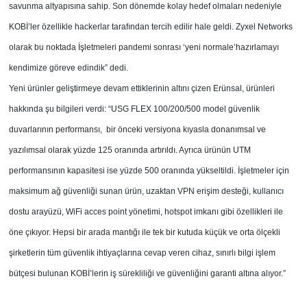
savunma altyapısına sahip. Son dönemde kolay hedef olmaları nedeniyle
KOBİ’ler özellikle hackerlar tarafından tercih edilir hale geldi. Zyxel Networks
olarak bu noktada İşletmeleri pandemi sonrası ‘yeni normale’hazırlamayı
kendimize göreve edindik” dedi.
Yeni ürünler geliştirmeye devam ettiklerinin altını çizen Erünsal, ürünleri
hakkında şu bilgileri verdi: “USG FLEX 100/200/500 model güvenlik
duvarlarının performansı, bir önceki versiyona kıyasla donanımsal ve
yazılımsal olarak yüzde 125 oranında artırıldı. Ayrıca ürünün UTM
performansının kapasitesi ise yüzde 500 oranında yükseltildi. İşletmeler için
maksimum ağ güvenliği sunan ürün, uzaktan VPN erişim desteği, kullanıcı
dostu arayüzü, WiFi acces point yönetimi, hotspot imkanı gibi özellikleri ile
öne çıkıyor. Hepsi bir arada mantığı ile tek bir kutuda küçük ve orta ölçekli
şirketlerin tüm güvenlik ihtiyaçlarına cevap veren cihaz, sınırlı bilgi işlem
bütçesi bulunan KOBİ’lerin iş sürekliliği ve güvenliğini garanti altına alıyor.”