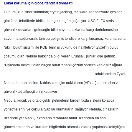
Lokal koruma için global tehdit
istihbaratı
Günümüzün siber saldırıları; crypto jacking, malware, ransomware çeşitleri
gibi farklı tehditlerle birlikte her geçen gün çoğalıyor. USG FLEX serisi
güvenlik duvarları, geleceğin bilinmeyen ataklarına karşı derinlemesine
savunma sağlayarak, tüm bu gelişmiş tehditlere karşı kusursuz koruma sunan
“akıllı bulut” sistemi ile KOBİ’lerin iş yükünü de hafifletiyor. Zyxel’in bulut
çözümü olan Nebula hakkında bilgi veren Erünsal, şunları dile getirdi:
“Piyasada mevcut olan birçok bulut tabanlı çözüm sadece kablosuz ağlara
odaklanırken Zyxel
Nebula bunun aksine, kablosuz erişim noktalarını (AP), ağ anahtarları ve
güvenlik ağ altgeçitlerini kapsıyor.
Nebula, küçük ve orta ölçekli işletmelerin birden fazla sistemi kolayca
yönetmelerini ve çoklu altyapılar kurmalarını sağlıyor. Nebula, cihazların
üzerinde yer alan QR kodların taranarak bulut üzerinden en son
güncellemelerin ve kurulum bilgilerinin otomatik olarak yapılması kolaylığını