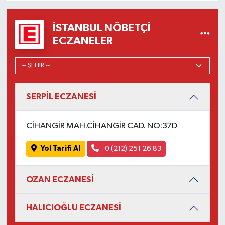
İSTANBUL NÖBETÇI
ECZANELER
SERPİL ECZANESİ
CİHANGİR MAH.CİHANGİR CAD. NO:37D
Yol Tarifi Al
0 (212) 251 26 83
OZAN ECZANESİ
HALICIOĞLU ECZANESİ