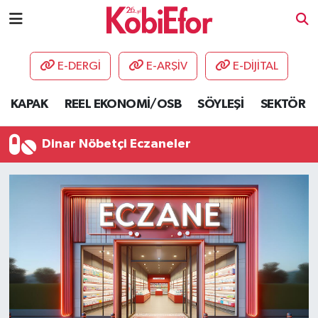
AKADEMİ
E-DERGİ
E-ARŞİV
E-DİJİTAL
BİLİŞİM PANO
KAPAK
REEL EKONOMİ/OSB
SÖYLEŞİ
SEKTÖR
DESTEK-TEŞVİK
Dinar Nöbetçi Eczaneler
ETKİNLİK
GÜNCEL
HABERLER
KAPAK
OSB