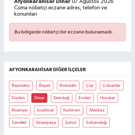
Afyonkarahisar Dinar
07 Ağustos 2026
Cuma nöbetçi eczane adres, telefon ve
konumları
Bu bölgede nöbetçi bir eczane bulunamadı.
AFYONKARAHISAR DIĞER İLÇELER
Başmakçı
Bayat
Bolvadin
Çay
Çobanlar
Dazkırı
Dinar
Emirdağ
Evciler
Hocalar
İhsaniye
İscehisar
Kızılören
Merkez
Sandıklı
Sinanpaşa
Şuhut
Sultandağı