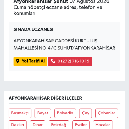
Afyonkarahisar Şuhut
07 Ağustos 2026
Cuma nöbetçi eczane adres, telefon ve
konumları
SİNADA ECZANESİ
AFYONKARAHİSAR CADDESİ KURTULUŞ
MAHALLESİ NO:4/C ŞUHUT/AFYONKARAHİSAR
Yol Tarifi Al
0 (272) 718 10 15
AFYONKARAHISAR DIĞER İLÇELER
Başmakçı
Bayat
Bolvadin
Çay
Çobanlar
Dazkırı
Dinar
Emirdağ
Evciler
Hocalar