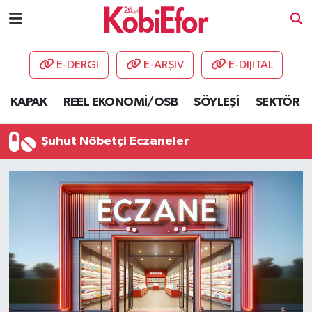
AKADEMİ
E-DERGİ
E-ARŞİV
E-DİJİTAL
BİLİŞİM PANO
KAPAK
REEL EKONOMİ/OSB
SÖYLEŞİ
SEKTÖR
DESTEK-TEŞVİK
Şuhut Nöbetçi Eczaneler
ETKİNLİK
GÜNCEL
HABERLER
KAPAK
OSB