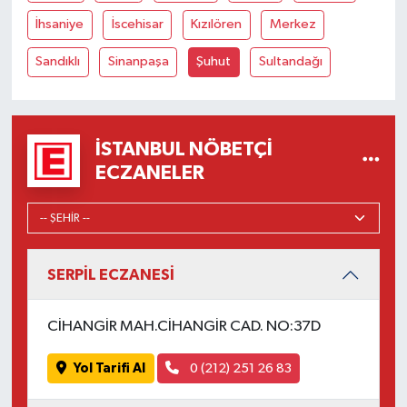
İhsaniye
İscehisar
Kızılören
Merkez
Sandıklı
Sinanpaşa
Şuhut
Sultandağı
İSTANBUL NÖBETÇI
ECZANELER
SERPİL ECZANESİ
CİHANGİR MAH.CİHANGİR CAD. NO:37D
Yol Tarifi Al
0 (212) 251 26 83