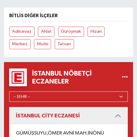
BITLIS DIĞER İLÇELER
Adilcevaz
Ahlat
Güroymak
Hizan
Merkez
Mutki
Tatvan
İSTANBUL NÖBETÇI
ECZANELER
İSTANBUL CİTY ECZANESİ
GÜMÜŞSUYU,ÖMER AVNİ MAH.İNÖNÜ