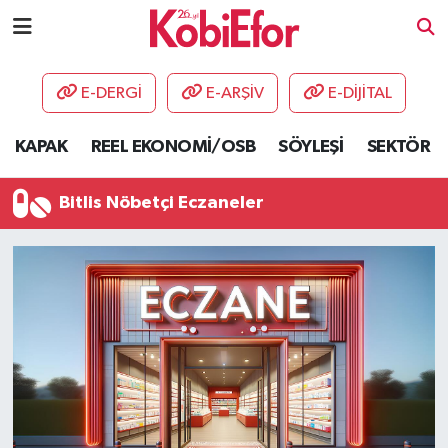
AKADEMİ
E-DERGİ
E-ARŞİV
E-DİJİTAL
BİLİŞİM PANO
KAPAK
REEL EKONOMİ/OSB
SÖYLEŞİ
SEKTÖR
DESTEK-TEŞVİK
Bitlis Nöbetçi Eczaneler
ETKİNLİK
GÜNCEL
HABERLER
KAPAK
OSB