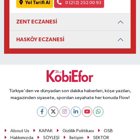
Yol Tarifi Al
0 (212) 252 00 93
ZENT ECZANESİ
HASKÖY ECZANESİ
Türkiye'den ve dünyadan son dakika haberleri, köşe yazıları,
magazinden siyasete, spordan seyahate her konuda Flow!
About Us
KAPAK
Gizlilik Politikası
OSB
Hakkımızda
SÖYLEŞİ
İletişim
SEKTÖR