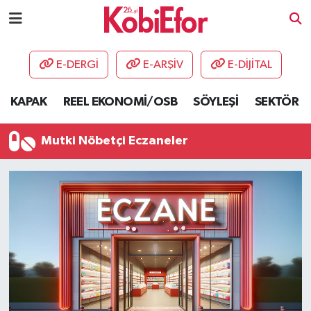
AKADEMİ
E-DERGİ
E-ARŞİV
E-DİJİTAL
BİLİŞİM PANO
KAPAK
REEL EKONOMİ/OSB
SÖYLEŞİ
SEKTÖR
DESTEK-TEŞVİK
Mutki Nöbetçi Eczaneler
ETKİNLİK
GÜNCEL
HABERLER
KAPAK
OSB