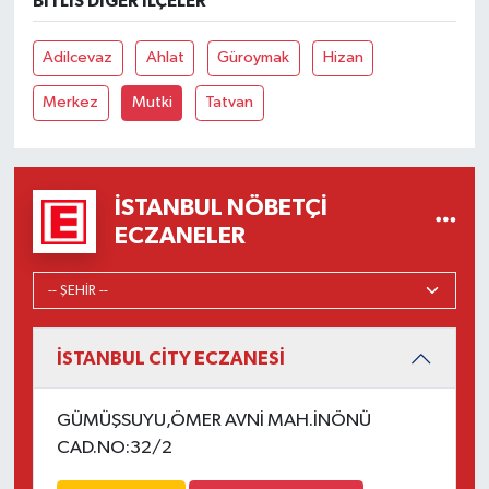
BITLIS DIĞER İLÇELER
Adilcevaz
Ahlat
Güroymak
Hizan
Merkez
Mutki
Tatvan
İSTANBUL NÖBETÇI
ECZANELER
İSTANBUL CİTY ECZANESİ
GÜMÜŞSUYU,ÖMER AVNİ MAH.İNÖNÜ
CAD.NO:32/2