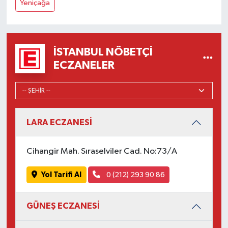
Yeniçağa
İSTANBUL NÖBETÇI
ECZANELER
LARA ECZANESİ
Cihangir Mah. Sıraselviler Cad. No:73/A
Yol Tarifi Al
0 (212) 293 90 86
GÜNEŞ ECZANESİ