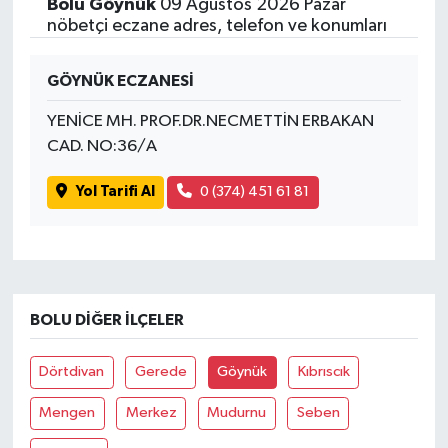
Bolu Göynük
09 Ağustos 2026 Pazar
nöbetçi eczane adres, telefon ve konumları
GÖYNÜK ECZANESİ
YENİCE MH. PROF.DR.NECMETTİN ERBAKAN
CAD. NO:36/A
Yol Tarifi Al
0 (374) 451 61 81
BOLU DIĞER İLÇELER
Dörtdivan
Gerede
Göynük
Kıbrıscık
Mengen
Merkez
Mudurnu
Seben