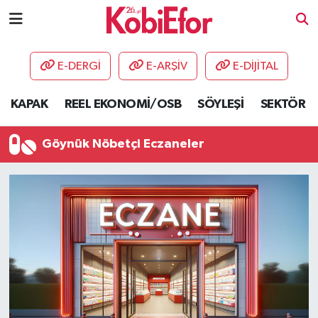
AKADEMİ
E-DERGİ
E-ARŞİV
E-DİJİTAL
BİLİŞİM PANO
KAPAK
REEL EKONOMİ/OSB
SÖYLEŞİ
SEKTÖR
DESTEK-TEŞVİK
Göynük Nöbetçi Eczaneler
ETKİNLİK
GÜNCEL
HABERLER
KAPAK
OSB