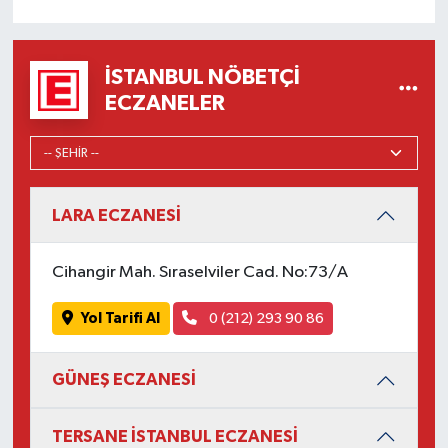
İSTANBUL NÖBETÇI
ECZANELER
LARA ECZANESİ
Cihangir Mah. Sıraselviler Cad. No:73/A
Yol Tarifi Al
0 (212) 293 90 86
GÜNEŞ ECZANESİ
TERSANE İSTANBUL ECZANESİ