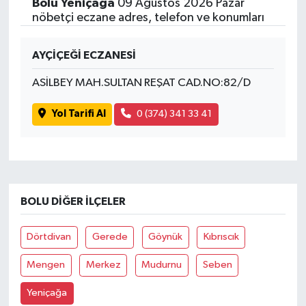
Bolu Yeniçağa
09 Ağustos 2026 Pazar
nöbetçi eczane adres, telefon ve konumları
AYÇİÇEĞİ ECZANESİ
ASİLBEY MAH.SULTAN REŞAT CAD.NO:82/D
Yol Tarifi Al
0 (374) 341 33 41
BOLU DIĞER İLÇELER
Dörtdivan
Gerede
Göynük
Kıbrıscık
Mengen
Merkez
Mudurnu
Seben
Yeniçağa