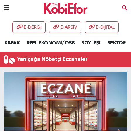
AKADEMİ
E-DERGİ
E-ARŞİV
E-DİJİTAL
BİLİŞİM PANO
KAPAK
REEL EKONOMİ/OSB
SÖYLEŞİ
SEKTÖR
DESTEK-TEŞVİK
Yeniçağa Nöbetçi Eczaneler
ETKİNLİK
GÜNCEL
HABERLER
KAPAK
OSB