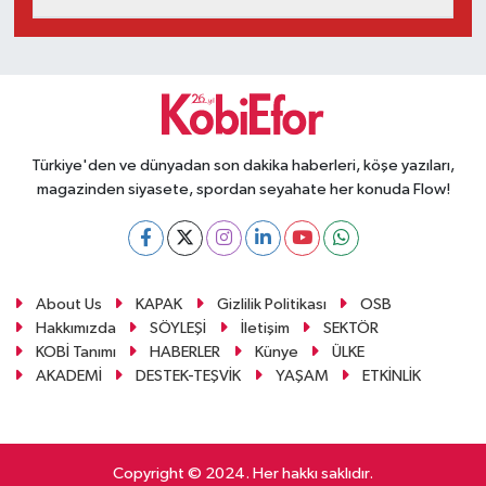
Türkiye'den ve dünyadan son dakika haberleri, köşe yazıları,
magazinden siyasete, spordan seyahate her konuda Flow!
About Us
KAPAK
Gizlilik Politikası
OSB
Hakkımızda
SÖYLEŞİ
İletişim
SEKTÖR
KOBİ Tanımı
HABERLER
Künye
ÜLKE
AKADEMİ
DESTEK-TEŞVİK
YAŞAM
ETKİNLİK
Copyright © 2024. Her hakkı saklıdır.