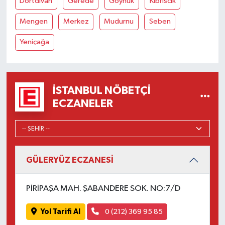
Dörtdivan
Gerede
Göynük
Kıbrıscık
Mengen
Merkez
Mudurnu
Seben
Yeniçağa
İSTANBUL NÖBETÇI
ECZANELER
GÜLERYÜZ ECZANESİ
PİRİPAŞA MAH. ŞABANDERE SOK. NO:7/D
Yol Tarifi Al
0 (212) 369 95 85