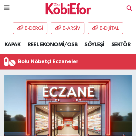
AKADEMİ
E-DERGİ
E-ARŞİV
E-DİJİTAL
BİLİŞİM PANO
KAPAK
REEL EKONOMİ/OSB
SÖYLEŞİ
SEKTÖR
DESTEK-TEŞVİK
Bolu Nöbetçi Eczaneler
ETKİNLİK
GÜNCEL
HABERLER
KAPAK
OSB