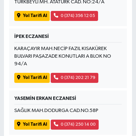
TÜRKBEYLİ MH. ATATÜRK CAD. NO:24/A
Yol Tarifi Al
0 (374) 356 12 05
İPEK ECZANESİ
KARAÇAYIR MAH.NECİP FAZIL KISAKÜREK
BULVARI PAŞAZADE KONUTLARI A BLOK NO
94/A
Yol Tarifi Al
0 (374) 202 21 79
YASEMİN ERKAN ECZANESİ
SAĞLIK MAH.DODURGA CAD.NO.58P
Yol Tarifi Al
0 (374) 250 14 00