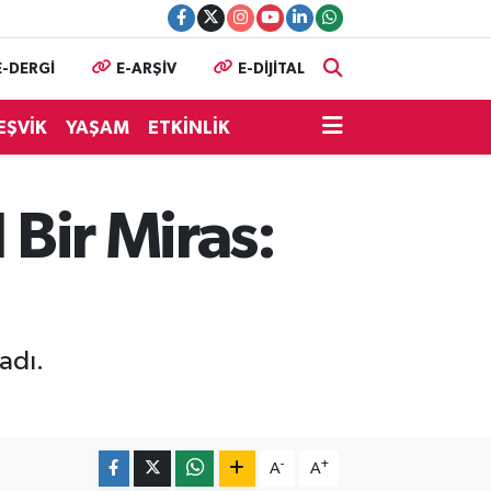
E-DERGİ
E-ARŞİV
E-DİJİTAL
EŞVİK
YAŞAM
ETKİNLİK
 Bir Miras:
adı.
-
+
A
A