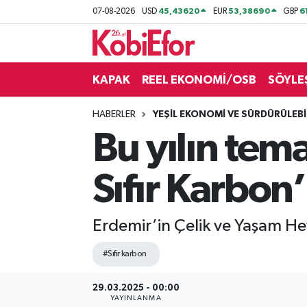
45,43620
53,38690
6
07-08-2026
USD
EUR
GBP
AKADEMİ
KAPAK
REEL EKONOMİ/OSB
SÖYLE
BİLİŞİM PANO
HABERLER
YEŞİL EKONOMİ VE SÜRDÜRÜLEBİL
DESTEK-TEŞVİK
Bu yılın tema
ETKİNLİK
Sıfır Karbon’
GÜNCEL
Erdemir’in Çelik ve Yaşam Heyk
HABERLER
#Sıfır karbon
KAPAK
29.03.2025 - 00:00
OSB
YAYINLANMA