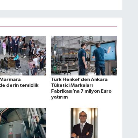
 Marmara
Türk Henkel’den Ankara
de derin temizlik
Tüketici Markaları
Fabrikası’na 7 milyon Euro
yatırım