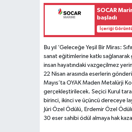
SOCAR Marine
başladı
İçeriği Görünt
Bu yıl ‘Geleceğe Yeşil Bir Miras: Sıf
sanat eğitimlerine katkı sağlanarak 
insan hayatındaki vazgeçilmez yerini
22 Nisan arasında eserlerin gönderi
Mayıs’ta OYAK Maden Metalürji Kon
gerçekleştirilecek. Seçici Kurul ta
birinci, ikinci ve üçüncü dereceye la
Jüri Özel Ödülü, Erdemir Özel Ödü
30 eser sahibi ödül almaya hak kaz