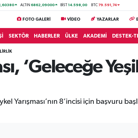
1,60380
6862,09000
14.598,00
79.591,74
ALTIN
BİST
BTC
FOTO GALERİ
VİDEO
YAZARLAR
Şİ
SEKTÖR
HABERLER
ÜLKE
AKADEMİ
DESTEK-T
İRLİK
sı, ‘Geleceğe Yeşil
el Yarışması’nın 8’incisi için başvuru başl