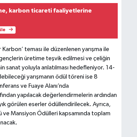
, karbon ticareti faaliyetlerine
üle
ır Karbon’ teması ile düzenlenen yarışma ile
gençlerin üretime teşvik edilmesi ve çeliğin
n sanat yoluyla anlatılması hedefleniyor. 14-
lebileceği yarışmanın ödül töreni ise 8
ferans ve Fuaye Alanı’nda
rafından yapılacak değerlendirmelerin ardından
yık görülen eserler ödüllendirilecek. Ayrıca,
lü ve Mansiyon Ödülleri kapsamında toplam
anacak.