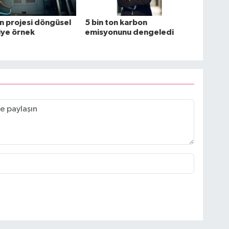
n projesi döngüsel
5 bin ton karbon
ye örnek
emisyonunu dengeledi