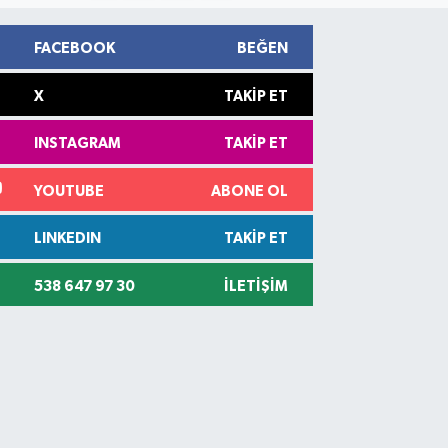
FACEBOOK
BEĞEN
X
TAKIP ET
INSTAGRAM
TAKIP ET
YOUTUBE
ABONE OL
LINKEDIN
TAKIP ET
538 647 97 30
İLETIŞIM