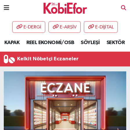
AKADEMİ
E-DERGİ
E-ARŞİV
E-DİJİTAL
BİLİŞİM PANO
KAPAK
REEL EKONOMİ/OSB
SÖYLEŞİ
SEKTÖR
DESTEK-TEŞVİK
Kelkit Nöbetçi Eczaneler
ETKİNLİK
GÜNCEL
HABERLER
KAPAK
OSB