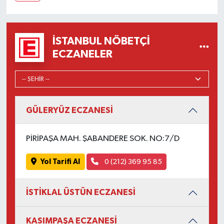
İSTANBUL NÖBETÇI
ECZANELER
GÜLERYÜZ ECZANESİ
PİRİPAŞA MAH. ŞABANDERE SOK. NO:7/D
Yol Tarifi Al
0 (212) 369 95 85
İSTİKLAL ÜSTÜN ECZANESİ
KASIMPAŞA ECZANESİ