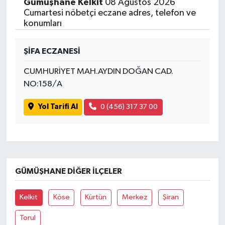
Gümüşhane Kelkit
08 Ağustos 2026
Cumartesi nöbetçi eczane adres, telefon ve
konumları
ŞİFA ECZANESİ
CUMHURİYET MAH.AYDIN DOĞAN CAD.
NO:158/A
Yol Tarifi Al
0 (456) 317 37 00
GÜMÜŞHANE DIĞER İLÇELER
Kelkit
Köse
Kürtün
Merkez
Şiran
Torul