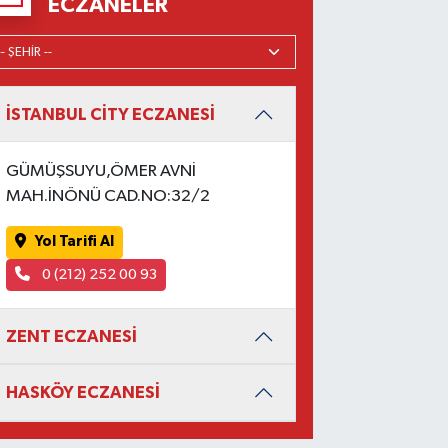
ECZANELER
İSTANBUL CİTY ECZANESİ
GÜMÜŞSUYU,ÖMER AVNİ
MAH.İNÖNÜ CAD.NO:32/2
Yol Tarifi Al
0 (212) 252 00 93
ZENT ECZANESİ
HASKÖY ECZANESİ