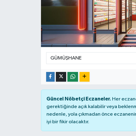
SEKTÖR
ŞİRKET PANO
SÖYLEŞİ
ÜLKE
YAŞAM
Güncel Nöbetçi Eczaneler.
Her eczane
gerektiğinde açık kalabilir veya bekle
nedenle, yola çıkmadan önce eczanenin 
iyi bir fikir olacaktır.