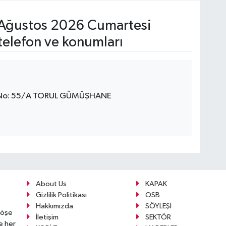
Ağustos 2026 Cumartesi
telefon ve konumları
i, No: 55/A TORUL GÜMÜŞHANE
About Us
KAPAK
Gizlilik Politikası
OSB
Hakkımızda
SÖYLEŞİ
köşe
İletişim
SEKTÖR
e her