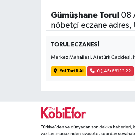
Gümüşhane Torul
08 
nöbetçi eczane adres, 
TORUL ECZANESİ
Merkez Mahallesi, Atatürk Caddes
Yol Tarifi Al
0 (_45) 661 12 22
Türkiye'den ve dünyadan son dakika haberleri, 
yazıları, magazinden siyasete, spordan seyahat