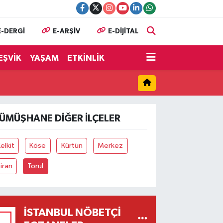
E-DERGİ
E-ARŞİV
E-DİJİTAL
EŞVİK
YAŞAM
ETKİNLİK
ÜMÜŞHANE DIĞER İLÇELER
elkit
Köse
Kürtün
Merkez
iran
Torul
İSTANBUL NÖBETÇI