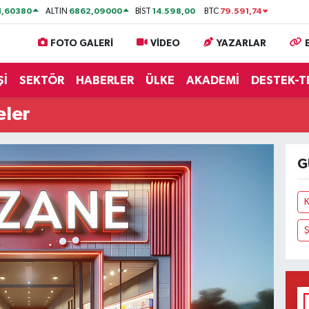
1,60380
6862,09000
14.598,00
79.591,74
ALTIN
BİST
BTC
FOTO GALERİ
VİDEO
YAZARLAR
Şİ
SEKTÖR
HABERLER
ÜLKE
AKADEMİ
DESTEK-T
eler
G
K
Ş