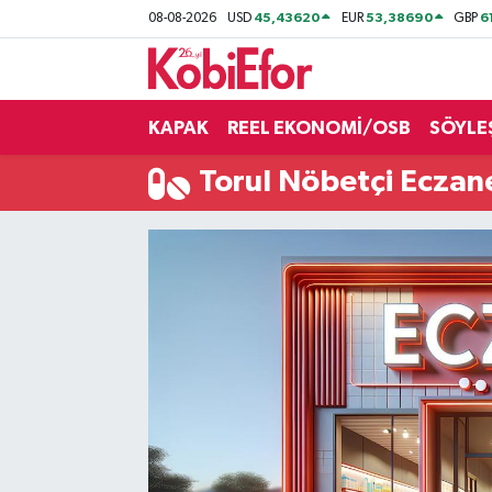
45,43620
53,38690
6
08-08-2026
USD
EUR
GBP
AKADEMİ
KAPAK
REEL EKONOMİ/OSB
SÖYLE
BİLİŞİM PANO
Torul Nöbetçi Eczan
DESTEK-TEŞVİK
ETKİNLİK
GÜNCEL
HABERLER
KAPAK
OSB