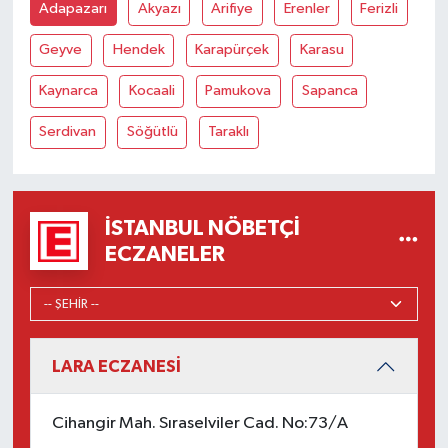
Adapazarı
Akyazı
Arifiye
Erenler
Ferizli
Geyve
Hendek
Karapürçek
Karasu
Kaynarca
Kocaali
Pamukova
Sapanca
Serdivan
Söğütlü
Taraklı
İSTANBUL NÖBETÇI
ECZANELER
LARA ECZANESİ
Cihangir Mah. Sıraselviler Cad. No:73/A