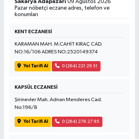
Sakarya Adapazarı
09 Ağustos 2026
Pazar nöbetçi eczane adres, telefon ve
konumları
KENT ECZANESİ
KARAMAN MAH. M.CAHİT KIRAÇ CAD.
NO:16/106 ADRES NO:2520149374
Yol Tarifi Al
0 (264) 221 29 51
KAPSÜL ECZANESİ
Şirinevler Mah. Adnan Menderes Cad.
No:196/B
Yol Tarifi Al
0 (264) 276 27 95