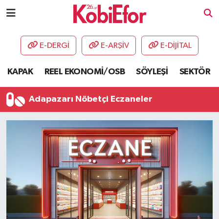
AKADEMİ
E-DERGİ
E-ARŞİV
E-DİJİTAL
BİLİŞİM PANO
KAPAK
REEL EKONOMİ/OSB
SÖYLEŞİ
SEKTÖR
DESTEK-TEŞVİK
Adapazarı Nöbetçi Eczaneler
ETKİNLİK
GÜNCEL
HABERLER
KAPAK
OSB