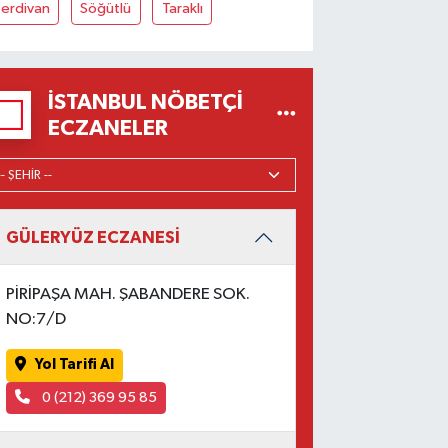
Serdivan
Söğütlü
Taraklı
İSTANBUL NÖBETÇI
ECZANELER
GÜLERYÜZ ECZANESİ
PİRİPAŞA MAH. ŞABANDERE SOK.
NO:7/D
Yol Tarifi Al
0 (212) 369 95 85