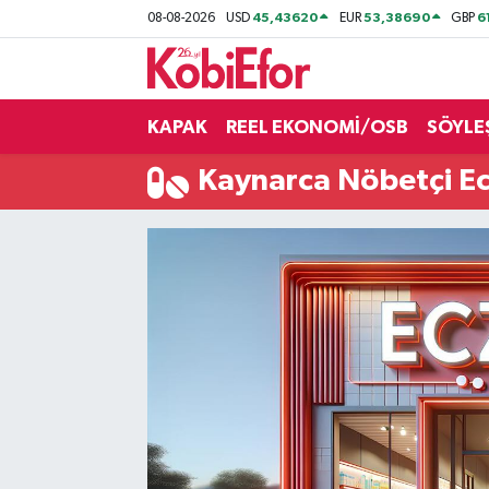
45,43620
53,38690
6
08-08-2026
USD
EUR
GBP
AKADEMİ
KAPAK
REEL EKONOMİ/OSB
SÖYLE
BİLİŞİM PANO
Kaynarca Nöbetçi E
DESTEK-TEŞVİK
ETKİNLİK
GÜNCEL
HABERLER
KAPAK
OSB