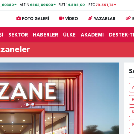
1,60380
6862,09000
14.598,00
79.591,74
ALTIN
BİST
BTC
FOTO GALERİ
VİDEO
YAZARLAR
Şİ
SEKTÖR
HABERLER
ÜLKE
AKADEMİ
DESTEK-T
czaneler
S
E
K