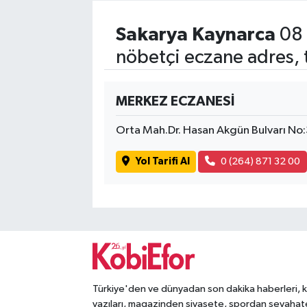
Sakarya Kaynarca
08 
nöbetçi eczane adres, 
MERKEZ ECZANESİ
Orta Mah.Dr. Hasan Akgün Bulvarı No
Yol Tarifi Al
0 (264) 871 32 00
Türkiye'den ve dünyadan son dakika haberleri, 
yazıları, magazinden siyasete, spordan seyahat