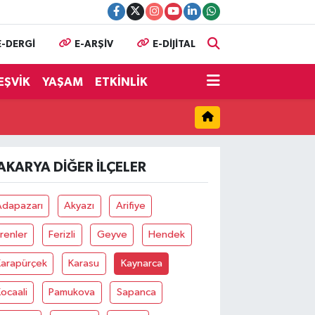
E-DERGİ
E-ARŞİV
E-DİJİTAL
EŞVİK
YAŞAM
ETKİNLİK
AKARYA DIĞER İLÇELER
Adapazarı
Akyazı
Arifiye
renler
Ferizli
Geyve
Hendek
Karapürçek
Karasu
Kaynarca
ocaali
Pamukova
Sapanca