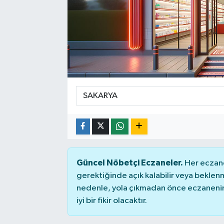
SEKTÖR
ŞİRKET PANO
SÖYLEŞİ
ÜLKE
YAŞAM
Güncel Nöbetçi Eczaneler.
Her eczane
gerektiğinde açık kalabilir veya bekle
nedenle, yola çıkmadan önce eczanenin 
iyi bir fikir olacaktır.