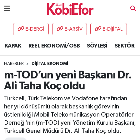
AKADEMİ
E-DERGİ
E-ARŞİV
E-DİJİTAL
BİLİŞİM PANO
KAPAK
REEL EKONOMİ/OSB
SÖYLEŞİ
SEKTÖR
DESTEK-TEŞVİK
HABERLER
DİJİTAL EKONOMİ
ETKİNLİK
m-TOD’un yeni Başkanı Dr.
Ali Taha Koç oldu
GÜNCEL
Turkcell, Türk Telekom ve Vodafone tarafından
HABERLER
her yıl dönüşümlü olarak başkanlık görevinin
üstlenildiği Mobil Telekomünikasyon Operatörler
KAPAK
Derneği’nin (m-TOD) yeni Yönetim Kurulu Başkanı,
Turkcell Genel Müdürü Dr. Ali Taha Koç oldu.
OSB