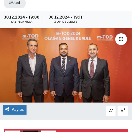
#M-tod
SEKTÖR
30.12.2024 - 19:00
30.12.2024 - 19:11
YAYINLANMA
GÜNCELLEME
ŞİRKET PANO
SÖYLEŞİ
ÜLKE
YAŞAM
Paylaş
-
+
A
A