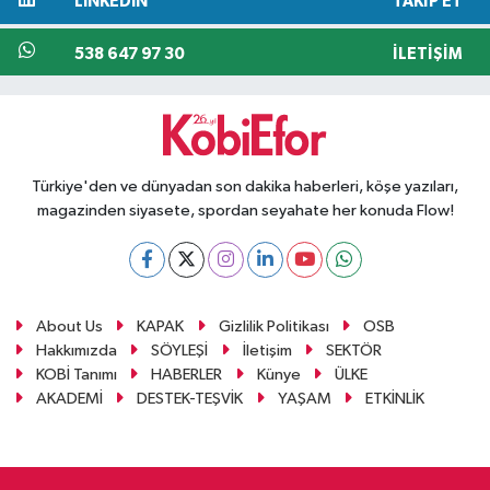
LINKEDIN
TAKIP ET
538 647 97 30
İLETIŞIM
Türkiye'den ve dünyadan son dakika haberleri, köşe yazıları,
magazinden siyasete, spordan seyahate her konuda Flow!
About Us
KAPAK
Gizlilik Politikası
OSB
Hakkımızda
SÖYLEŞİ
İletişim
SEKTÖR
KOBİ Tanımı
HABERLER
Künye
ÜLKE
AKADEMİ
DESTEK-TEŞVİK
YAŞAM
ETKİNLİK