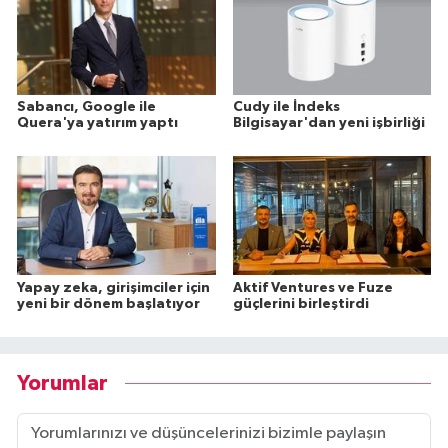
Sabancı, Google ile
Cudy ile İndeks
Quera'ya yatırım yaptı
Bilgisayar'dan yeni işbirliği
Yapay zeka, girişimciler için
Aktif Ventures ve Fuze
yeni bir dönem başlatıyor
güçlerini birleştirdi
Yorumlar