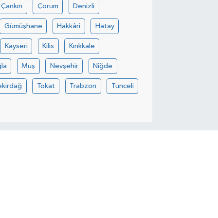
Çankırı
Çorum
Denizli
Gümüşhane
Hakkâri
Hatay
Kayseri
Kilis
Kırıkkale
la
Muş
Nevşehir
Niğde
ekirdağ
Tokat
Trabzon
Tunceli