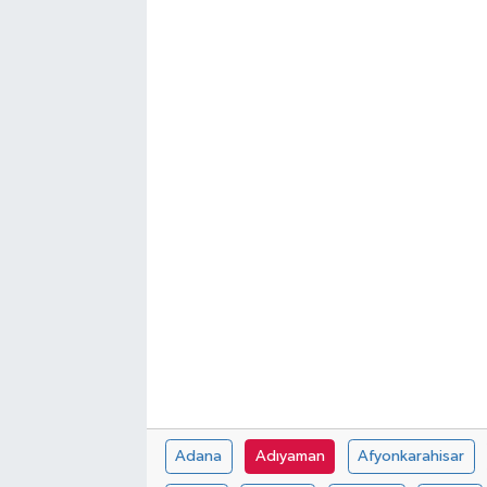
SEKTÖR
ŞİRKET PANO
SÖYLEŞİ
ÜLKE
YAŞAM
Adana
Adıyaman
Afyonkarahisar