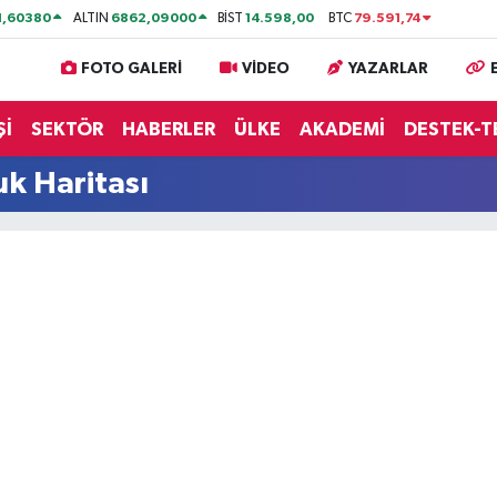
1,60380
6862,09000
14.598,00
79.591,74
ALTIN
BİST
BTC
FOTO GALERİ
VİDEO
YAZARLAR
Şİ
SEKTÖR
HABERLER
ÜLKE
AKADEMİ
DESTEK-T
k Haritası