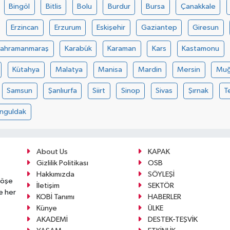
Bingöl
Bitlis
Bolu
Burdur
Bursa
Çanakkale
Erzincan
Erzurum
Eskişehir
Gaziantep
Giresun
Kahramanmaraş
Karabük
Karaman
Kars
Kastamonu
Kütahya
Malatya
Manisa
Mardin
Mersin
Muğ
Samsun
Şanlıurfa
Siirt
Sinop
Sivas
Şırnak
T
nguldak
About Us
KAPAK
Gizlilik Politikası
OSB
Hakkımızda
SÖYLEŞİ
köşe
İletişim
SEKTÖR
e her
KOBİ Tanımı
HABERLER
Künye
ÜLKE
AKADEMİ
DESTEK-TEŞVİK