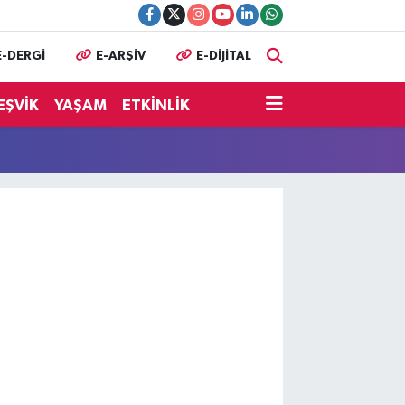
E-DERGİ
E-ARŞİV
E-DİJİTAL
EŞVİK
YAŞAM
ETKİNLİK