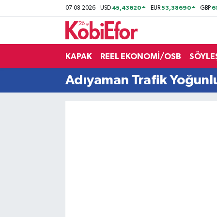
45,43620
53,38690
6
07-08-2026
USD
EUR
GBP
AKADEMİ
KAPAK
REEL EKONOMİ/OSB
SÖYLE
BİLİŞİM PANO
Adıyaman Trafik Yoğunlu
DESTEK-TEŞVİK
ETKİNLİK
GÜNCEL
HABERLER
KAPAK
OSB