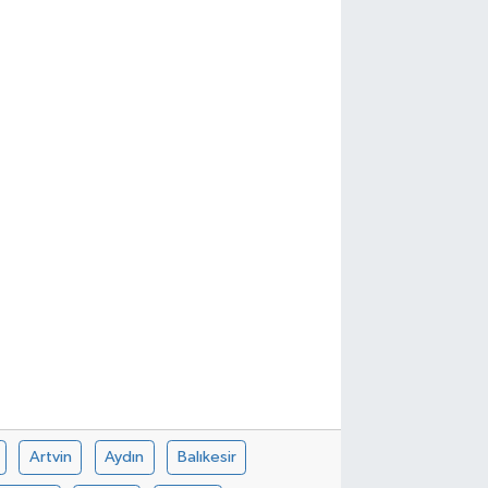
Artvin
Aydın
Balıkesir