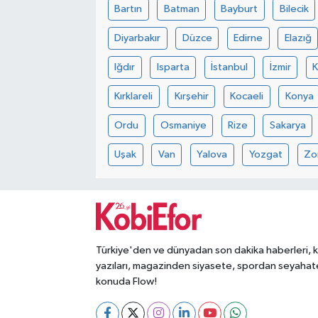
Bartın
Batman
Bayburt
Bilecik
Diyarbakır
Düzce
Edirne
Elazığ
Iğdır
Isparta
İstanbul
İzmir
Kırklareli
Kırşehir
Kocaeli
Konya
Ordu
Osmaniye
Rize
Sakarya
Uşak
Van
Yalova
Yozgat
Zo
Türkiye'den ve dünyadan son dakika haberleri, 
yazıları, magazinden siyasete, spordan seyahat
konuda Flow!