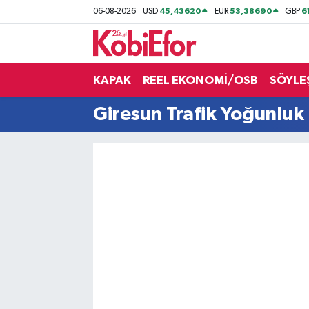
45,43620
53,38690
6
06-08-2026
USD
EUR
GBP
AKADEMİ
KAPAK
REEL EKONOMİ/OSB
SÖYLE
BİLİŞİM PANO
Giresun Trafik Yoğunluk 
DESTEK-TEŞVİK
ETKİNLİK
GÜNCEL
HABERLER
KAPAK
OSB