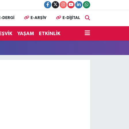
E-DERGİ
E-ARŞİV
E-DİJİTAL
EŞVİK
YAŞAM
ETKİNLİK