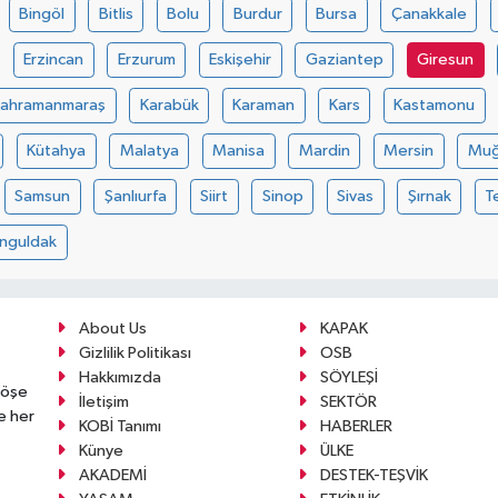
Bingöl
Bitlis
Bolu
Burdur
Bursa
Çanakkale
Erzincan
Erzurum
Eskişehir
Gaziantep
Giresun
Kahramanmaraş
Karabük
Karaman
Kars
Kastamonu
Kütahya
Malatya
Manisa
Mardin
Mersin
Muğ
Samsun
Şanlıurfa
Siirt
Sinop
Sivas
Şırnak
T
nguldak
About Us
KAPAK
Gizlilik Politikası
OSB
Hakkımızda
SÖYLEŞİ
köşe
İletişim
SEKTÖR
e her
KOBİ Tanımı
HABERLER
Künye
ÜLKE
AKADEMİ
DESTEK-TEŞVİK