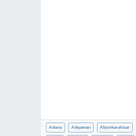
SEKTÖR
ŞİRKET PANO
SÖYLEŞİ
ÜLKE
YAŞAM
Adana
Adıyaman
Afyonkarahisar