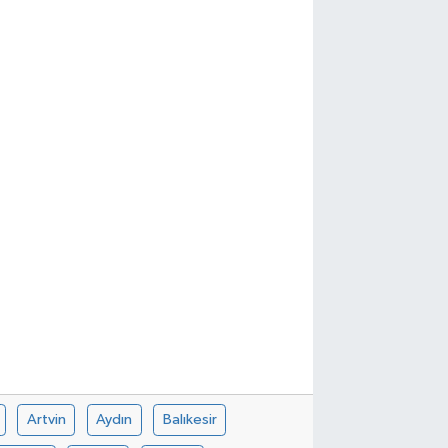
Artvin
Aydın
Balıkesir