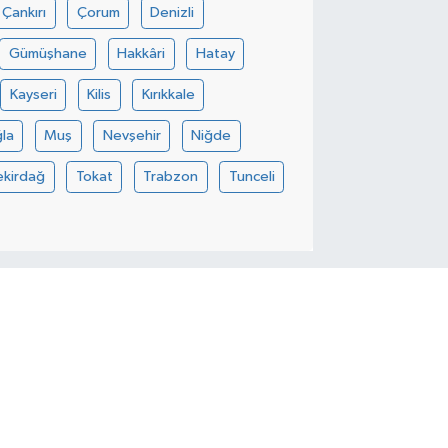
Çankırı
Çorum
Denizli
Gümüşhane
Hakkâri
Hatay
Kayseri
Kilis
Kırıkkale
la
Muş
Nevşehir
Niğde
ekirdağ
Tokat
Trabzon
Tunceli