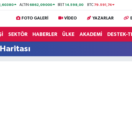
1,60380
6862,09000
14.598,00
79.591,74
ALTIN
BİST
BTC
FOTO GALERİ
VİDEO
YAZARLAR
Şİ
SEKTÖR
HABERLER
ÜLKE
AKADEMİ
DESTEK-T
Haritası