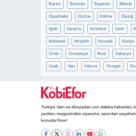
Bartın
Batman
Bayburt
Bilecik
Diyarbakır
Düzce
Edirne
Elazığ
Iğdır
Isparta
İstanbul
İzmir
Kırklareli
Kırşehir
Kocaeli
Konya
Ordu
Osmaniye
Rize
Sakarya
Uşak
Van
Yalova
Yozgat
Zo
Türkiye'den ve dünyadan son dakika haberleri, 
yazıları, magazinden siyasete, spordan seyahat
konuda Flow!