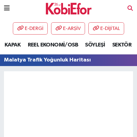
AKADEMİ
E-DERGİ
E-ARŞİV
E-DİJİTAL
BİLİŞİM PANO
KAPAK
REEL EKONOMİ/OSB
SÖYLEŞİ
SEKTÖR
DESTEK-TEŞVİK
Malatya Trafik Yoğunluk Haritası
ETKİNLİK
GÜNCEL
HABERLER
KAPAK
OSB