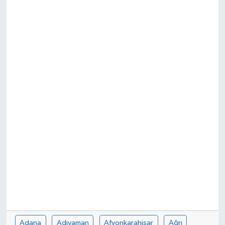
SEKTÖR
ŞİRKET PANO
SÖYLEŞİ
ÜLKE
YAŞAM
Adana
Adıyaman
Afyonkarahisar
Ağrı