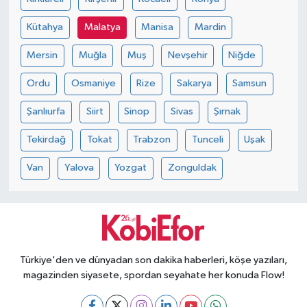
Kütahya
Malatya
Manisa
Mardin
Mersin
Muğla
Muş
Nevşehir
Niğde
Ordu
Osmaniye
Rize
Sakarya
Samsun
Şanlıurfa
Siirt
Sinop
Sivas
Şırnak
Tekirdağ
Tokat
Trabzon
Tunceli
Uşak
Van
Yalova
Yozgat
Zonguldak
Türkiye'den ve dünyadan son dakika haberleri, köşe yazıları,
magazinden siyasete, spordan seyahate her konuda Flow!