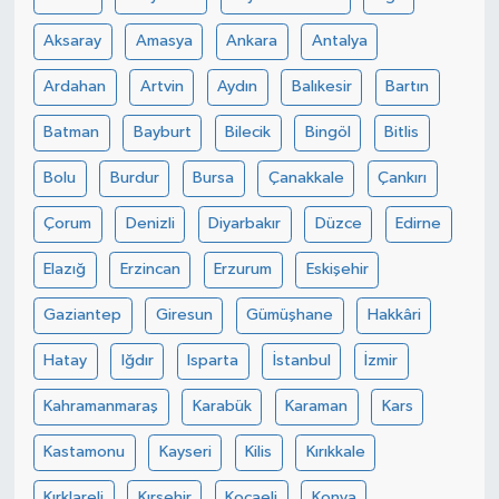
Aksaray
Amasya
Ankara
Antalya
Ardahan
Artvin
Aydın
Balıkesir
Bartın
Batman
Bayburt
Bilecik
Bingöl
Bitlis
Bolu
Burdur
Bursa
Çanakkale
Çankırı
Çorum
Denizli
Diyarbakır
Düzce
Edirne
Elazığ
Erzincan
Erzurum
Eskişehir
Gaziantep
Giresun
Gümüşhane
Hakkâri
Hatay
Iğdır
Isparta
İstanbul
İzmir
Kahramanmaraş
Karabük
Karaman
Kars
Kastamonu
Kayseri
Kilis
Kırıkkale
Kırklareli
Kırşehir
Kocaeli
Konya