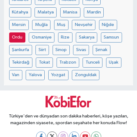
Kütahya
Malatya
Manisa
Mardin
Mersin
Muğla
Muş
Nevşehir
Niğde
Ordu
Osmaniye
Rize
Sakarya
Samsun
Şanlıurfa
Siirt
Sinop
Sivas
Şırnak
Tekirdağ
Tokat
Trabzon
Tunceli
Uşak
Van
Yalova
Yozgat
Zonguldak
Türkiye'den ve dünyadan son dakika haberleri, köşe yazıları,
magazinden siyasete, spordan seyahate her konuda Flow!