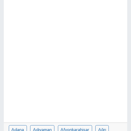
SEKTÖR
ŞİRKET PANO
SÖYLEŞİ
ÜLKE
YAŞAM
Adana
Adıyaman
Afyonkarahisar
Ağrı