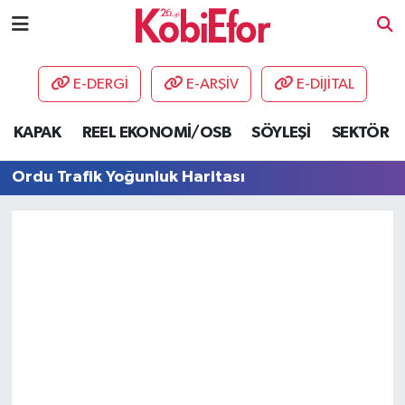
AKADEMİ
E-DERGİ
E-ARŞİV
E-DİJİTAL
BİLİŞİM PANO
KAPAK
REEL EKONOMİ/OSB
SÖYLEŞİ
SEKTÖR
DESTEK-TEŞVİK
Ordu Trafik Yoğunluk Haritası
ETKİNLİK
GÜNCEL
HABERLER
KAPAK
OSB