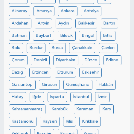
Aksaray
Amasya
Ankara
Antalya
Ardahan
Artvin
Aydın
Balıkesir
Bartın
Batman
Bayburt
Bilecik
Bingöl
Bitlis
Bolu
Burdur
Bursa
Çanakkale
Çankırı
Çorum
Denizli
Diyarbakır
Düzce
Edirne
Elazığ
Erzincan
Erzurum
Eskişehir
Gaziantep
Giresun
Gümüşhane
Hakkâri
Hatay
Iğdır
Isparta
İstanbul
İzmir
Kahramanmaraş
Karabük
Karaman
Kars
Kastamonu
Kayseri
Kilis
Kırıkkale
Kırklareli
Kırşehir
Kocaeli
Konya