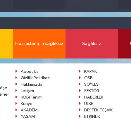
Hassaslar için sağlıksız
Sağlıksız
About Us
KAPAK
Gizlilik Politikası
OSB
Hakkımızda
SÖYLEŞİ
köşe
İletişim
SEKTÖR
e her
KOBİ Tanımı
HABERLER
Künye
ÜLKE
AKADEMİ
DESTEK-TEŞVİK
YAŞAM
ETKİNLİK