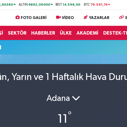
1,60380
6862,09000
14.598,00
79.591,74
ALTIN
BİST
BTC
FOTO GALERİ
VİDEO
YAZARLAR
Şİ
SEKTÖR
HABERLER
ÜLKE
AKADEMİ
DESTEK-T
u
, Yarın ve 1 Haftalık Hava Du
Adana
°
11