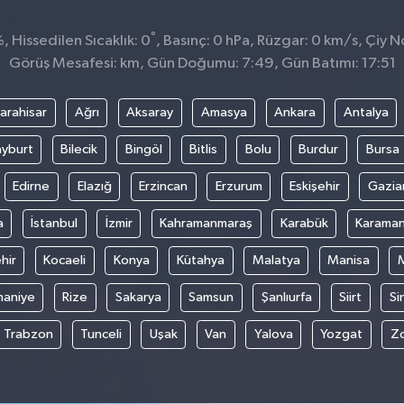
°
 Hissedilen Sıcaklık: 0
, Basınç: 0 hPa, Rüzgar: 0 km/s, Çiy No
Görüş Mesafesi: km, Gün Doğumu: 7:49, Gün Batımı: 17:51
arahisar
Ağrı
Aksaray
Amasya
Ankara
Antalya
yburt
Bilecik
Bingöl
Bitlis
Bolu
Burdur
Bursa
Edirne
Elazığ
Erzincan
Erzurum
Eskişehir
Gazia
a
İstanbul
İzmir
Kahramanmaraş
Karabük
Karama
hir
Kocaeli
Konya
Kütahya
Malatya
Manisa
aniye
Rize
Sakarya
Samsun
Şanlıurfa
Siirt
Si
Trabzon
Tunceli
Uşak
Van
Yalova
Yozgat
Z