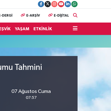
E-DERGİ
E-ARŞİV
E-DİJİTAL
EŞVİK
YAŞAM
ETKİNLİK
rumu Tahmini
07 Ağustos Cuma
07:57