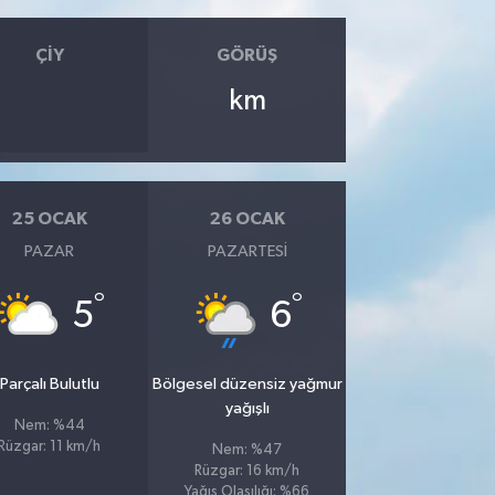
ÇIY
GÖRÜŞ
km
25 OCAK
26 OCAK
PAZAR
PAZARTESI
°
°
5
6
Parçalı Bulutlu
Bölgesel düzensiz yağmur
yağışlı
Nem: %44
Rüzgar: 11 km/h
Nem: %47
Rüzgar: 16 km/h
Yağış Olasılığı: %66