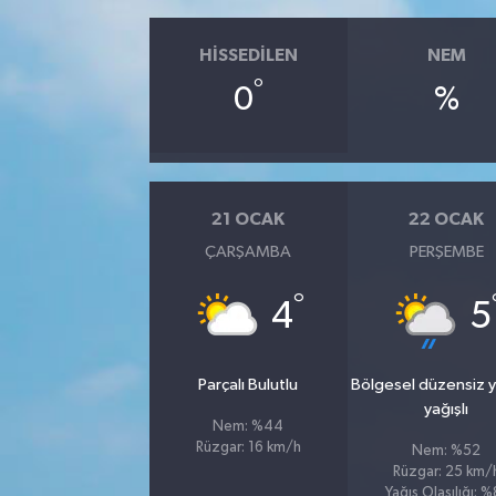
HISSEDILEN
NEM
°
0
%
21 OCAK
22 OCAK
ÇARŞAMBA
PERŞEMBE
°
4
5
Parçalı Bulutlu
Bölgesel düzensiz 
yağışlı
Nem: %44
Rüzgar: 16 km/h
Nem: %52
Rüzgar: 25 km/
Yağış Olasılığı: %