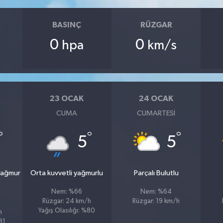
BASINÇ
RÜZGAR
0
0
hpa
km/s
23 OCAK
24 OCAK
CUMA
CUMARTESI
°
°
°
5
5
yağmur
Orta kuvvetli yağmurlu
Parçalı Bulutlu
Nem: %66
Nem: %64
Rüzgar: 24 km/h
Rüzgar: 19 km/h
Yağış Olasılığı: %80
h
81