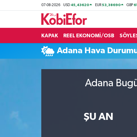
45,43620
53,38690
6
07-08-2026
USD
EUR
GBP
AKADEMİ
KAPAK
REEL EKONOMİ/OSB
SÖYLE
BİLİŞİM PANO
Adana Hava Durum
DESTEK-TEŞVİK
ETKİNLİK
Adana Bugün
GÜNCEL
HABERLER
ŞU AN
KAPAK
OSB