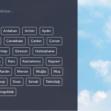
ktası: ,
Ardahan
Artvin
Aydın
Çanakkale
Çankırı
Çorum
ntep
Giresun
Gümüşhane
n
Kars
Kastamonu
Kayseri
Mardin
Mersin
Muğla
Muş
nop
Sivas
Şırnak
Tekirdağ
onguldak