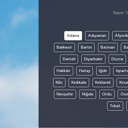
SEKTÖR
Nem: %,
ŞİRKET PANO
Adana
Adıyaman
Afyonk
SÖYLEŞİ
Balıkesir
Bartın
Batman
Ba
ÜLKE
Denizli
Diyarbakır
Düzce
YAŞAM
Hakkâri
Hatay
Iğdır
Ispart
Kilis
Kırıkkale
Kırklareli
Kırşe
Nevşehir
Niğde
Ordu
Osm
Tokat