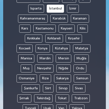
Isparta
İstanbul
İzmir
Kahramanmaraş
Karabük
Karaman
Kars
Kastamonu
Kayseri
Kilis
Kırıkkale
Kırklareli
Kırşehir
Kocaeli
Konya
Kütahya
Malatya
Manisa
Mardin
Mersin
Muğla
Muş
Nevşehir
Niğde
Ordu
Osmaniye
Rize
Sakarya
Samsun
Şanlıurfa
Siirt
Sinop
Sivas
Şırnak
Tekirdağ
Tokat
Trabzon
Tunceli
Uşak
Van
Yalova