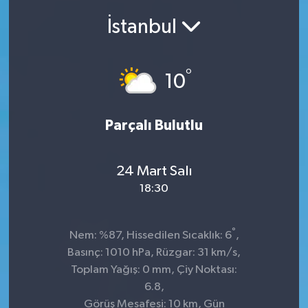
İstanbul
SEKTÖR
ŞİRKET PANO
°
10
SÖYLEŞİ
Parçalı Bulutlu
ÜLKE
YAŞAM
24 Mart Salı
18:30
°
Nem: %87, Hissedilen Sıcaklık: 6
,
Basınç: 1010 hPa, Rüzgar: 31 km/s,
Toplam Yağış: 0 mm, Çiy Noktası:
6.8,
Görüş Mesafesi: 10 km, Gün