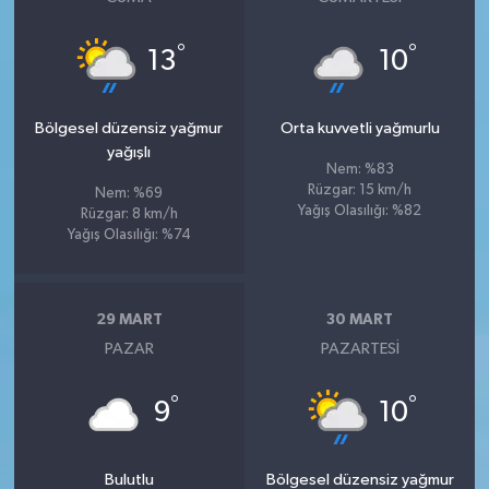
°
°
13
10
Bölgesel düzensiz yağmur
Orta kuvvetli yağmurlu
yağışlı
Nem: %83
Rüzgar: 15 km/h
Nem: %69
Yağış Olasılığı: %82
Rüzgar: 8 km/h
Yağış Olasılığı: %74
29 MART
30 MART
PAZAR
PAZARTESI
°
°
9
10
Bulutlu
Bölgesel düzensiz yağmur