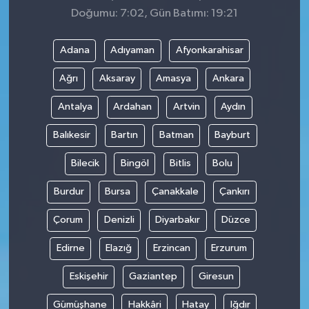
Doğumu: 7:02, Gün Batımı: 19:21
Adana
Adıyaman
Afyonkarahisar
Ağrı
Aksaray
Amasya
Ankara
Antalya
Ardahan
Artvin
Aydın
Balıkesir
Bartın
Batman
Bayburt
Bilecik
Bingöl
Bitlis
Bolu
Burdur
Bursa
Çanakkale
Çankırı
Çorum
Denizli
Diyarbakır
Düzce
Edirne
Elazığ
Erzincan
Erzurum
Eskişehir
Gaziantep
Giresun
Gümüşhane
Hakkâri
Hatay
Iğdır