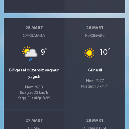
25 MART
26 MART
ÇARŞAMBA
PERŞEMBE
°
°
9
10
Bölgesel düzensiz yağmur
Güneşli
yağışlı
Nem: %77
Rüzgar: 13 km/h
Nem: %83
Rüzgar: 23 km/h
Yağış Olasılığı: %89
27 MART
28 MART
CUMA
CUMARTESI