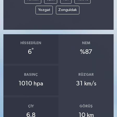
Yozgat
Zonguldak
HISSEDILEN
NEM
°
6
%87
BASINÇ
RÜZGAR
1010
31
hpa
km/s
ÇIY
GÖRÜŞ
6.8
10
km