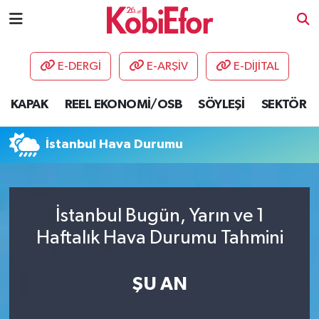
AKADEMİ
E-DERGİ
E-ARŞİV
E-DİJİTAL
BİLİŞİM PANO
KAPAK
REEL EKONOMİ/OSB
SÖYLEŞİ
SEKTÖR
DESTEK-TEŞVİK
İstanbul Hava Durumu
ETKİNLİK
GÜNCEL
İstanbul Bugün, Yarın ve 1
Haftalık Hava Durumu Tahmini
HABERLER
KAPAK
ŞU AN
OSB