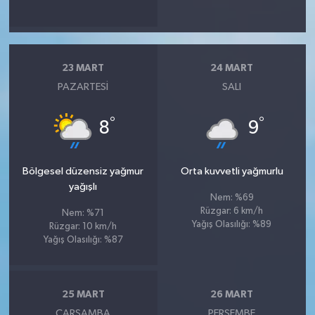
23 MART
24 MART
PAZARTESI
SALI
°
°
8
9
Bölgesel düzensiz yağmur
Orta kuvvetli yağmurlu
yağışlı
Nem: %69
Rüzgar: 6 km/h
Nem: %71
Yağış Olasılığı: %89
Rüzgar: 10 km/h
Yağış Olasılığı: %87
25 MART
26 MART
ÇARŞAMBA
PERŞEMBE