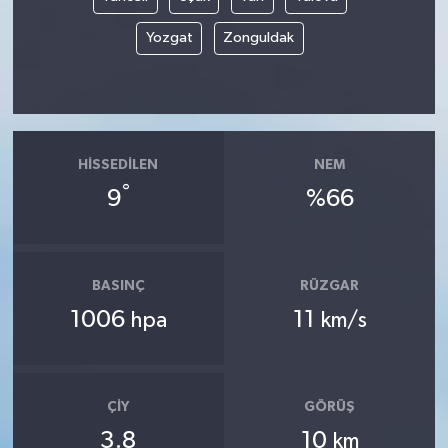
Yozgat
Zonguldak
HISSEDILEN
NEM
°
9
%66
BASINÇ
RÜZGAR
1006
11
hpa
km/s
ÇIY
GÖRÜŞ
3.8
10
km