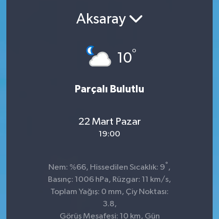
Aksaray
SEKTÖR
ŞİRKET PANO
°
10
SÖYLEŞİ
Parçalı Bulutlu
ÜLKE
YAŞAM
22 Mart Pazar
19:00
°
Nem: %66, Hissedilen Sıcaklık: 9
,
Basınç: 1006 hPa, Rüzgar: 11 km/s,
Toplam Yağış: 0 mm, Çiy Noktası:
3.8,
Görüş Mesafesi: 10 km, Gün