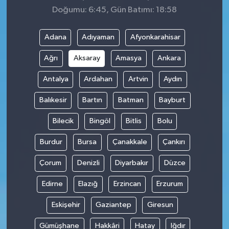
Doğumu: 6:45, Gün Batımı: 18:58
Adana
Adıyaman
Afyonkarahisar
Ağrı
Aksaray
Amasya
Ankara
Antalya
Ardahan
Artvin
Aydın
Balıkesir
Bartın
Batman
Bayburt
Bilecik
Bingöl
Bitlis
Bolu
Burdur
Bursa
Çanakkale
Çankırı
Çorum
Denizli
Diyarbakır
Düzce
Edirne
Elazığ
Erzincan
Erzurum
Eskişehir
Gaziantep
Giresun
Gümüşhane
Hakkâri
Hatay
Iğdır