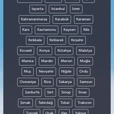
Isparta
İstanbul
İzmir
Kahramanmaraş
Karabük
Karaman
Kars
Kastamonu
Kayseri
Kilis
Kırıkkale
Kırklareli
Kırşehir
Kocaeli
Konya
Kütahya
Malatya
Manisa
Mardin
Mersin
Muğla
Muş
Nevşehir
Niğde
Ordu
Osmaniye
Rize
Sakarya
Samsun
Şanlıurfa
Siirt
Sinop
Sivas
Şırnak
Tekirdağ
Tokat
Trabzon
Tunceli
Uşak
Van
Yalova