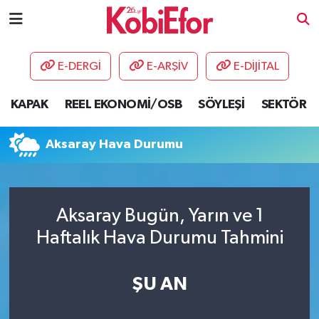
AKADEMİ
E-DERGİ
E-ARŞİV
E-DİJİTAL
BİLİŞİM PANO
KAPAK
REEL EKONOMİ/OSB
SÖYLEŞİ
SEKTÖR
DESTEK-TEŞVİK
Aksaray Hava Durumu
ETKİNLİK
GÜNCEL
Aksaray Bugün, Yarın ve 1
Haftalık Hava Durumu Tahmini
HABERLER
KAPAK
ŞU AN
OSB