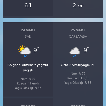
6.1
2
km
24 MART
25 MART
SALI
ÇARŞAMBA
°
°
9
9
Bölgesel düzensiz yağmur
Orta kuvvetli yağmurlu
yağışlı
Nem: %79
Rüzgar: 8 km/h
Nem: %79
Yağış Olasılığı: %83
Rüzgar: 11 km/h
Yağış Olasılığı: %86