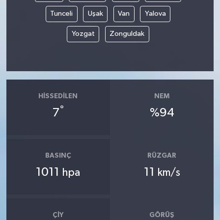
Tunceli
Uşak
Van
Yalova
Yozgat
Zonguldak
HISSEDILEN
NEM
°
7
%94
BASINÇ
RÜZGAR
1011
11
hpa
km/s
ÇIY
GÖRÜŞ