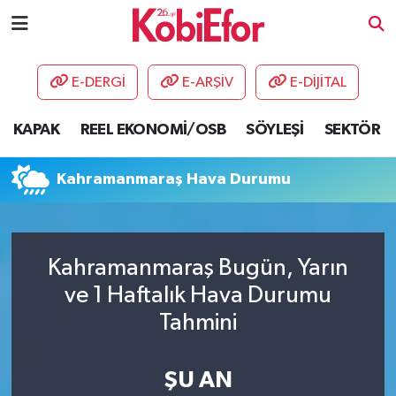
AKADEMİ
E-DERGİ
E-ARŞİV
E-DİJİTAL
BİLİŞİM PANO
KAPAK
REEL EKONOMİ/OSB
SÖYLEŞİ
SEKTÖR
DESTEK-TEŞVİK
Kahramanmaraş Hava Durumu
ETKİNLİK
GÜNCEL
Kahramanmaraş Bugün, Yarın
ve 1 Haftalık Hava Durumu
HABERLER
Tahmini
KAPAK
ŞU AN
OSB