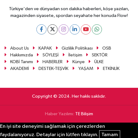
Türkiye'den ve dünyadan son dakika haberleri, köşe yazıları,
magazinden siyasete, spordan seyahate her konuda Flow!
About Us
KAPAK
Gizlilik Politikası
OSB
Hakkımızda
SÖYLEŞİ
İletişim
SEKTÖR
KOBİ Tanımı
HABERLER
Künye
ÜLKE
AKADEMİ
DESTEK-TEŞVİK
YAŞAM
ETKİNLİK
Copyright © 2024. Her hakkı saklıdır.
Haber Yazılımı:
TE Bilişim
En iyi site deneyimi sağlamak için çerezlerden
faydalanıyoruz. Detaylar için lütfen tıklayın.
Tamam