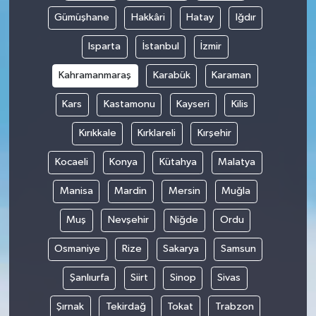
Gümüşhane
Hakkâri
Hatay
Iğdır
Isparta
İstanbul
İzmir
Kahramanmaraş
Karabük
Karaman
Kars
Kastamonu
Kayseri
Kilis
Kırıkkale
Kırklareli
Kırşehir
Kocaeli
Konya
Kütahya
Malatya
Manisa
Mardin
Mersin
Muğla
Muş
Nevşehir
Niğde
Ordu
Osmaniye
Rize
Sakarya
Samsun
Şanlıurfa
Siirt
Sinop
Sivas
Şırnak
Tekirdağ
Tokat
Trabzon