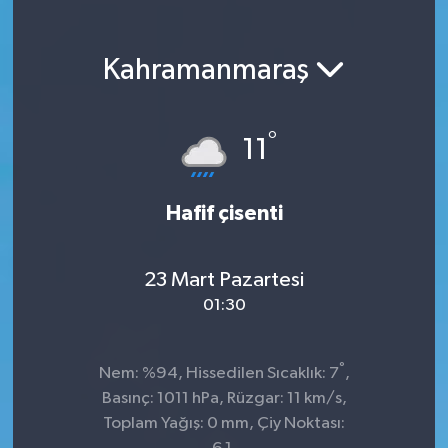
SEKTÖR
Kahramanmaraş
ŞİRKET PANO
SÖYLEŞİ
°
11
ÜLKE
Hafif çisenti
YAŞAM
23 Mart Pazartesi
01:30
°
Nem: %94, Hissedilen Sıcaklık: 7
,
Basınç: 1011 hPa, Rüzgar: 11 km/s,
Toplam Yağış: 0 mm, Çiy Noktası: