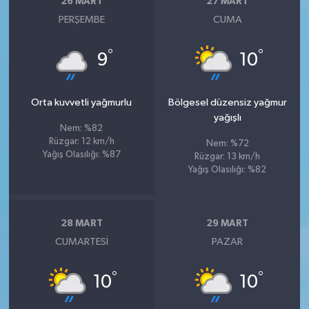
26 MART
27 MART
PERŞEMBE
CUMA
°
°
9
10
Orta kuvvetli yağmurlu
Bölgesel düzensiz yağmur
yağışlı
Nem: %82
Rüzgar: 12 km/h
Nem: %72
Yağış Olasılığı: %87
Rüzgar: 13 km/h
Yağış Olasılığı: %82
28 MART
29 MART
CUMARTESI
PAZAR
°
°
10
10