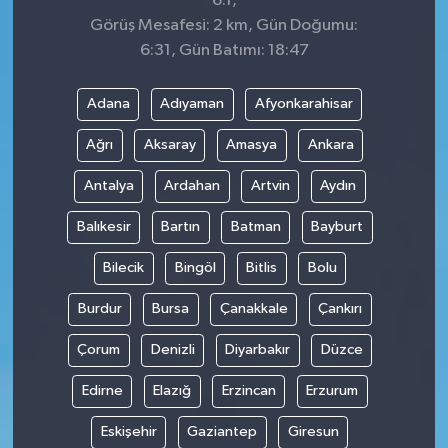
6.1,
Görüş Mesafesi: 2 km, Gün Doğumu:
6:31, Gün Batımı: 18:47
Adana
Adıyaman
Afyonkarahisar
Ağrı
Aksaray
Amasya
Ankara
Antalya
Ardahan
Artvin
Aydın
Balıkesir
Bartın
Batman
Bayburt
Bilecik
Bingöl
Bitlis
Bolu
Burdur
Bursa
Çanakkale
Çankırı
Çorum
Denizli
Diyarbakır
Düzce
Edirne
Elazığ
Erzincan
Erzurum
Eskişehir
Gaziantep
Giresun