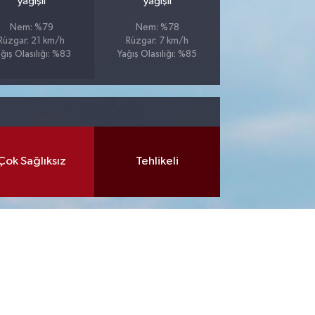
yağışlı
yağışlı
Nem: %79
Nem: %78
Rüzgar: 21 km/h
Rüzgar: 7 km/h
ğış Olasılığı: %83
Yağış Olasılığı: %85
Çok Sağlıksız
Tehlikeli