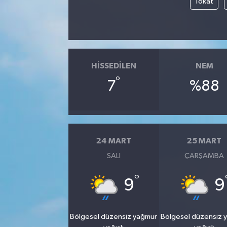
Tokat
HISSEDILEN
NEM
°
7
%88
24 MART
25 MART
SALI
ÇARŞAMBA
°
9
9
Bölgesel düzensiz yağmur
Bölgesel düzensiz 