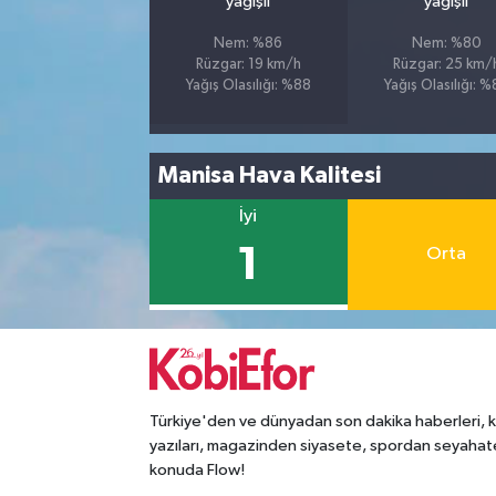
yağışlı
yağışlı
Nem: %86
Nem: %80
Rüzgar: 19 km/h
Rüzgar: 25 km/
Yağış Olasılığı: %88
Yağış Olasılığı: 
Manisa Hava Kalitesi
İyi
1
Orta
Türkiye'den ve dünyadan son dakika haberleri, 
yazıları, magazinden siyasete, spordan seyahat
konuda Flow!