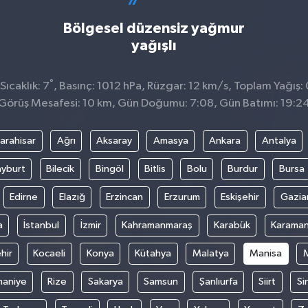
Bölgesel düzensiz yağmur
yağışlı
°
ıcaklık: 7
, Basınç: 1012 hPa, Rüzgar: 12 km/s, Toplam Yağış:
Görüş Mesafesi: 10 km, Gün Doğumu: 7:08, Gün Batımı: 19:2
arahisar
Ağrı
Aksaray
Amasya
Ankara
Antalya
yburt
Bilecik
Bingöl
Bitlis
Bolu
Burdur
Bursa
Edirne
Elazığ
Erzincan
Erzurum
Eskişehir
Gazia
a
İstanbul
İzmir
Kahramanmaraş
Karabük
Karama
hir
Kocaeli
Konya
Kütahya
Malatya
Manisa
aniye
Rize
Sakarya
Samsun
Şanlıurfa
Siirt
Si