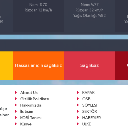
Nem: %70
Nem: %77
Rüzgar: 12 km/h
Rüzgar: 32 km/h
Yağış Olasılığı: %82
h
%89
Ya
Hassaslar için sağlıksız
Sağlıksız
About Us
KAPAK
Gizlilik Politikası
OSB
Hakkımızda
SÖYLEŞİ
köşe
İletişim
SEKTÖR
e her
KOBİ Tanımı
HABERLER
Künye
ÜLKE