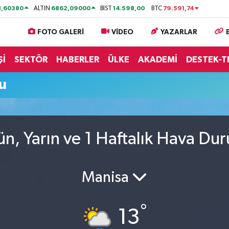
1,60380
6862,09000
14.598,00
79.591,74
ALTIN
BİST
BTC
FOTO GALERİ
VİDEO
YAZARLAR
Şİ
SEKTÖR
HABERLER
ÜLKE
AKADEMİ
DESTEK-T
u
n, Yarın ve 1 Haftalık Hava Du
Manisa
°
13