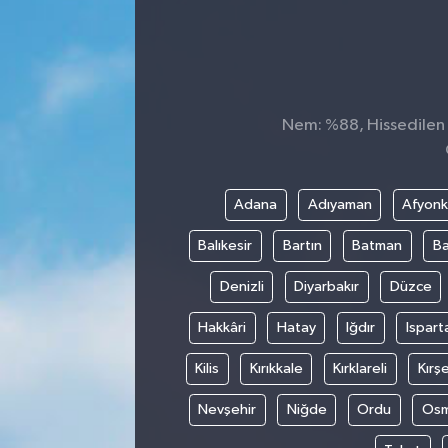
SEKTÖR
ŞİRKET PANO
Nem: %88, Hissedilen S
SÖYLEŞİ
ÜLKE
Adana
Adıyaman
Afyonk
YAŞAM
Balıkesir
Bartın
Batman
Ba
Denizli
Diyarbakır
Düzce
Hakkâri
Hatay
Iğdır
Ispart
Kilis
Kırıkkale
Kırklareli
Kırşe
Nevşehir
Niğde
Ordu
Osm