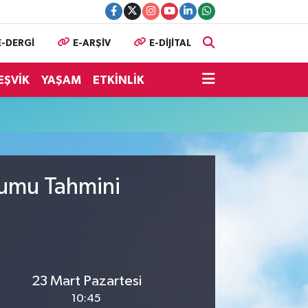
E-DERGİ
E-ARŞİV
E-DİJİTAL
EŞVİK
YAŞAM
ETKİNLİK
rumu Tahmini
23 Mart Pazartesi
10:45