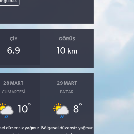
onguldak
ÇIY
GÖRÜŞ
6.9
10
km
28 MART
29 MART
CUMARTESI
PAZAR
°
°
10
8
sel düzensiz yağmur
Bölgesel düzensiz yağmur