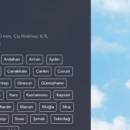
 0 mm, Çiy Noktası: 6.9,
4
Ardahan
Artvin
Aydın
Çanakkale
Çankırı
Çorum
ntep
Giresun
Gümüşhane
n
Kars
Kastamonu
Kayseri
Mardin
Mersin
Muğla
Muş
nop
Sivas
Şırnak
Tekirdağ