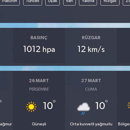
Trabzon
Tunceli
Uşak
Van
Yalova
Yozgat
Z
BASINÇ
RÜZGAR
1012
12
hpa
km/s
26 MART
27 MART
PERŞEMBE
CUMA
°
°
°
10
10
yağmur
Güneşli
Orta kuvvetli yağmurlu
Bölge