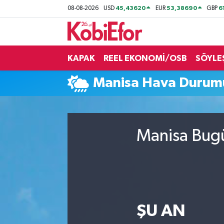
45,43620
53,38690
6
08-08-2026
USD
EUR
GBP
AKADEMİ
KAPAK
REEL EKONOMİ/OSB
SÖYLE
BİLİŞİM PANO
Manisa Hava Durum
DESTEK-TEŞVİK
ETKİNLİK
Manisa Bugü
GÜNCEL
HABERLER
KAPAK
ŞU AN
OSB