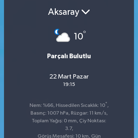
Aksaray
SEKTÖR
ŞİRKET PANO
°
10
SÖYLEŞİ
Parçalı Bulutlu
ÜLKE
YAŞAM
22 Mart Pazar
19:15
°
Nem: %66, Hissedilen Sıcaklık: 10
,
Basınç: 1007 hPa, Rüzgar: 11 km/s,
Toplam Yağış: 0 mm, Çiy Noktası:
3.7,
Görüş Mesafesi: 10 km, Gün