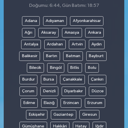
Doğumu: 6:44, Gün Batımı: 18:57
Adana
Adıyaman
Afyonkarahisar
Ağrı
Aksaray
Amasya
Ankara
Antalya
Ardahan
Artvin
Aydın
Balıkesir
Bartın
Batman
Bayburt
Bilecik
Bingöl
Bitlis
Bolu
Burdur
Bursa
Çanakkale
Çankırı
Çorum
Denizli
Diyarbakır
Düzce
Edirne
Elazığ
Erzincan
Erzurum
Eskişehir
Gaziantep
Giresun
Gümüşhane
Hakkâri
Hatay
Iğdır