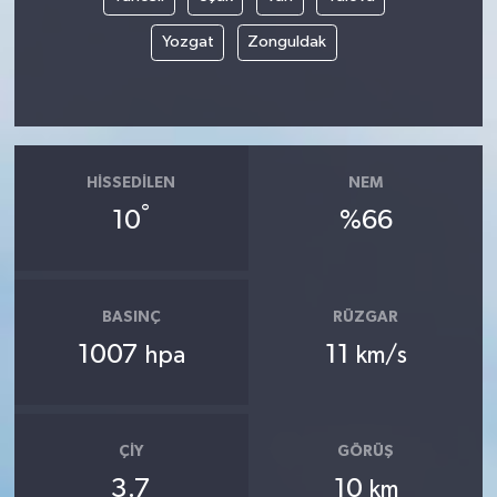
Yozgat
Zonguldak
HISSEDILEN
NEM
°
10
%66
BASINÇ
RÜZGAR
1007
11
hpa
km/s
ÇIY
GÖRÜŞ
3.7
10
km