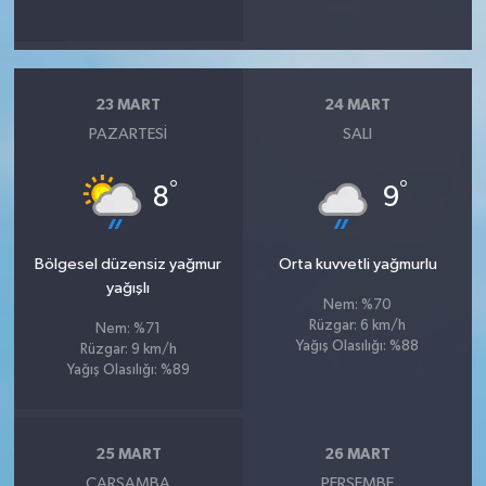
23 MART
24 MART
PAZARTESI
SALI
°
°
8
9
Bölgesel düzensiz yağmur
Orta kuvvetli yağmurlu
yağışlı
Nem: %70
Rüzgar: 6 km/h
Nem: %71
Yağış Olasılığı: %88
Rüzgar: 9 km/h
Yağış Olasılığı: %89
25 MART
26 MART
ÇARŞAMBA
PERŞEMBE