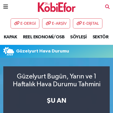
AKADEMİ
E-DERGİ
E-ARŞİV
E-DİJİTAL
BİLİŞİM PANO
KAPAK
REEL EKONOMİ/OSB
SÖYLEŞİ
SEKTÖR
DESTEK-TEŞVİK
Güzelyurt Hava Durumu
ETKİNLİK
GÜNCEL
Güzelyurt Bugün, Yarın ve 1
Haftalık Hava Durumu Tahmini
HABERLER
KAPAK
ŞU AN
OSB