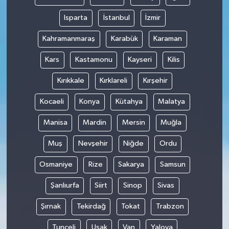
Isparta
İstanbul
İzmir
Kahramanmaraş
Karabük
Karaman
Kars
Kastamonu
Kayseri
Kilis
Kırıkkale
Kırklareli
Kırşehir
Kocaeli
Konya
Kütahya
Malatya
Manisa
Mardin
Mersin
Muğla
Muş
Nevşehir
Niğde
Ordu
Osmaniye
Rize
Sakarya
Samsun
Şanlıurfa
Siirt
Sinop
Sivas
Şırnak
Tekirdağ
Tokat
Trabzon
Tunceli
Uşak
Van
Yalova