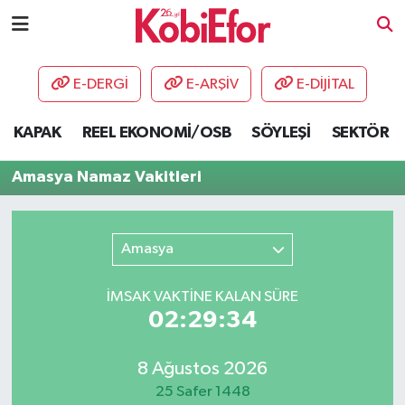
AKADEMİ
E-DERGİ
E-ARŞİV
E-DİJİTAL
BİLİŞİM PANO
KAPAK
REEL EKONOMİ/OSB
SÖYLEŞİ
SEKTÖR
DESTEK-TEŞVİK
Amasya Namaz Vakitleri
ETKİNLİK
Amasya
GÜNCEL
İMSAK VAKTİNE KALAN SÜRE
HABERLER
02:29:34
KAPAK
8 Ağustos 2026
OSB
25 Safer 1448