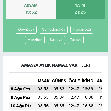
AKŞAM
YATSI
19:52
21:25
Göynücek
Gümüşhacıköy
Hamamözü
Merzifon
Suluova
Taşova
AMASYA AYLIK NAMAZ VAKITLERI
İMSAK
GÜNEŞ
ÖĞLE
İKINDI
AKŞA
8 Ağu Cts
03:53
05:33
12:47
16:39
19:52
9 Ağu Paz
03:55
05:34
12:47
16:38
19:51
10 Ağu Pts
03:56
05:35
12:47
16:38
19:49