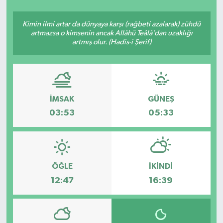
SEKTÖR
Kimin ilmi artar da dünyaya karşı (rağbeti azalarak) zühdü
artmazsa o kimsenin ancak Allâhü Teâlâ’dan uzaklığı
artmış olur. (Hadis-i Şerif)
ŞİRKET PANO
SÖYLEŞİ
ÜLKE
İMSAK
GÜNEŞ
03:53
05:33
YAŞAM
ÖĞLE
İKINDI
12:47
16:39