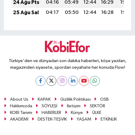
24 Ağu Pts
04:16
05:49
12:44
16:29
19:30
25 Ağu Sal
04:17
05:50
12:44
16:28
19:28
Türkiye'den ve dünyadan son dakika haberleri, köşe yazıları,
magazinden siyasete, spordan seyahate her konuda Flow!
About Us
KAPAK
Gizlilik Politikası
OSB
Hakkımızda
SÖYLEŞİ
İletişim
SEKTÖR
KOBİ Tanımı
HABERLER
Künye
ÜLKE
AKADEMİ
DESTEK-TEŞVİK
YAŞAM
ETKİNLİK