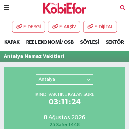
AKADEMİ
E-DERGİ
E-ARŞİV
E-DİJİTAL
BİLİŞİM PANO
KAPAK
REEL EKONOMİ/OSB
SÖYLEŞİ
SEKTÖR
DESTEK-TEŞVİK
Antalya Namaz Vakitleri
ETKİNLİK
Antalya
GÜNCEL
İKINDI VAKTİNE KALAN SÜRE
HABERLER
03:11:24
KAPAK
8 Ağustos 2026
OSB
25 Safer 1448