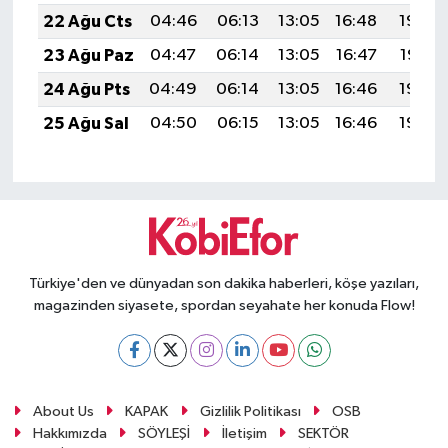
22 Ağu Cts
04:46
06:13
13:05
16:48
19:48
23 Ağu Paz
04:47
06:14
13:05
16:47
19:47
24 Ağu Pts
04:49
06:14
13:05
16:46
19:45
25 Ağu Sal
04:50
06:15
13:05
16:46
19:44
Türkiye'den ve dünyadan son dakika haberleri, köşe yazıları,
magazinden siyasete, spordan seyahate her konuda Flow!
About Us
KAPAK
Gizlilik Politikası
OSB
Hakkımızda
SÖYLEŞİ
İletişim
SEKTÖR