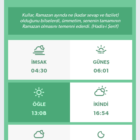
SEKTÖR
Kullar, Ramazan ayında ne (kadar sevap ve fazilet)
olduğunu bilselerdi, ümmetim, senenin tamamının
Ramazan olmasını temenni ederdi. (Hadis-i Şerif)
ŞİRKET PANO
SÖYLEŞİ
ÜLKE
İMSAK
GÜNEŞ
04:30
06:01
YAŞAM
ÖĞLE
İKINDI
13:08
16:54