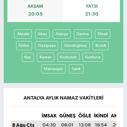
AKŞAM
YATSI
20:05
21:30
Akseki
Aksu
Alanya
Demre
Elmalı
Finike
Gazipaşa
Gündoğmuş
İbradı
Kaş
Kemer
Korkuteli
Kumluca
Manavgat
Serik
ANTALYA AYLIK NAMAZ VAKITLERI
İMSAK
GÜNEŞ
ÖĞLE
İKINDI
AKŞA
8 Ağu Cts
04:30
06:01
13:08
16:54
20:05