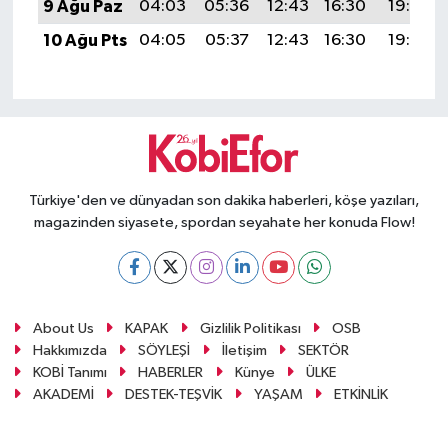
9 Ağu Paz
04:03
05:36
12:43
16:30
19:40
10 Ağu Pts
04:05
05:37
12:43
16:30
19:39
Türkiye'den ve dünyadan son dakika haberleri, köşe yazıları,
magazinden siyasete, spordan seyahate her konuda Flow!
About Us
KAPAK
Gizlilik Politikası
OSB
Hakkımızda
SÖYLEŞİ
İletişim
SEKTÖR
KOBİ Tanımı
HABERLER
Künye
ÜLKE
AKADEMİ
DESTEK-TEŞVİK
YAŞAM
ETKİNLİK