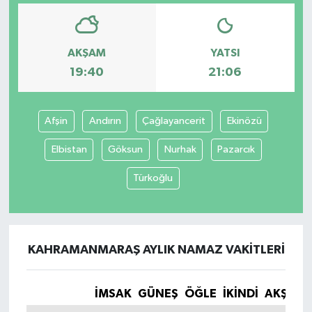
AKŞAM
YATSI
19:40
21:06
Afşin
Andırın
Çağlayancerit
Ekinözü
Elbistan
Göksun
Nurhak
Pazarcık
Türkoğlu
KAHRAMANMARAŞ AYLIK NAMAZ VAKITLERI
İMSAK
GÜNEŞ
ÖĞLE
İKINDI
AKŞAM