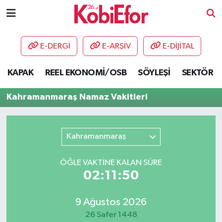
AKADEMİ
E-DERGİ
E-ARŞİV
E-DİJİTAL
BİLİŞİM PANO
KAPAK
REEL EKONOMİ/OSB
SÖYLEŞİ
SEKTÖR
DESTEK-TEŞVİK
Kahramanmaraş Namaz Vakitleri
ETKİNLİK
Kahramanmaraş
GÜNCEL
ÖĞLE VAKTİNE KALAN SÜRE
HABERLER
02:11:50
KAPAK
9 Ağustos 2026
OSB
26 Safer 1448