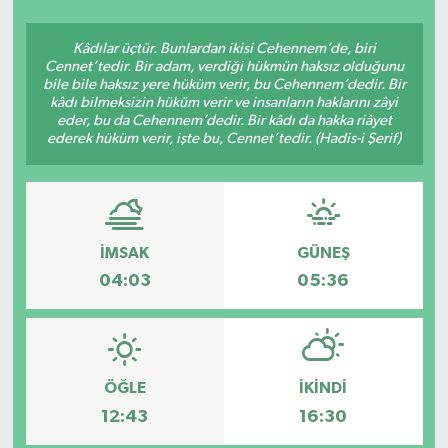
SEKTÖR
Kâdılar üçtür. Bunlardan ikisi Cehennem’de, biri
Cennet’tedir. Bir adam, verdiği hükmün haksız olduğunu
bile bile haksız yere hüküm verir, bu Cehennem’dedir. Bir
ŞİRKET PANO
kâdı bilmeksizin hüküm verir ve insanların haklarını zâyi
eder, bu da Cehennem’dedir. Bir kâdı da hakka riâyet
SÖYLEŞİ
ederek hüküm verir, işte bu, Cennet’tedir. (Hadis-i Şerif)
ÜLKE
YAŞAM
İMSAK
GÜNEŞ
04:03
05:36
ÖĞLE
İKINDI
12:43
16:30