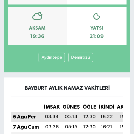
AKŞAM
YATSI
19:36
21:09
Aydıntepe
Demirözü
BAYBURT AYLIK NAMAZ VAKITLERI
İMSAK
GÜNEŞ
ÖĞLE
İKINDI
AKŞA
6 Ağu Per
03:34
05:14
12:30
16:22
19:36
7 Ağu Cum
03:36
05:15
12:30
16:21
19:35