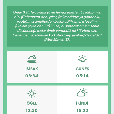
SEKTÖR
Onlar (kâfirler) orada şöyle feryad ederler: Ey Rabbimiz,
bizi (Cehennem’den) çıkar, (tekrar dünyaya gönder ki)
yaptığımız amellerden başka; sâlih amel işleyelim.
ŞİRKET PANO
(Onlara şöyle denilir:) "Size, düşünecek bir kimsenin
düşüneceği kadar ömür vermedik mi ki? Hem size
SÖYLEŞİ
Cehennem azâbından korkutan (peygamber) de geldi."
(Fâtır Sûresi, 37)
ÜLKE
YAŞAM
İMSAK
GÜNEŞ
03:34
05:14
ÖĞLE
İKINDI
12:30
16:22