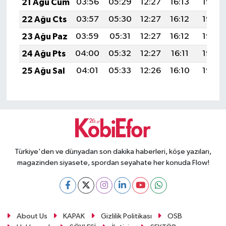
21 Ağu Cum
03:56
05:29
12:27
16:13
19:16
22 Ağu Cts
03:57
05:30
12:27
16:12
19:15
23 Ağu Paz
03:59
05:31
12:27
16:12
19:13
24 Ağu Pts
04:00
05:32
12:27
16:11
19:12
25 Ağu Sal
04:01
05:33
12:26
16:10
19:10
Türkiye'den ve dünyadan son dakika haberleri, köşe yazıları,
magazinden siyasete, spordan seyahate her konuda Flow!
About Us
KAPAK
Gizlilik Politikası
OSB