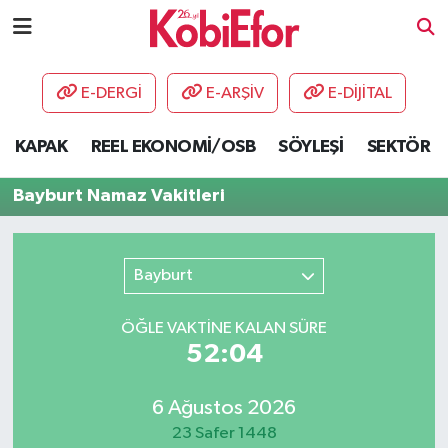
AKADEMİ
E-DERGİ
E-ARŞİV
E-DİJİTAL
BİLİŞİM PANO
KAPAK
REEL EKONOMİ/OSB
SÖYLEŞİ
SEKTÖR
DESTEK-TEŞVİK
Bayburt Namaz Vakitleri
ETKİNLİK
Bayburt
GÜNCEL
ÖĞLE VAKTİNE KALAN SÜRE
HABERLER
52:04
KAPAK
6 Ağustos 2026
OSB
23 Safer 1448