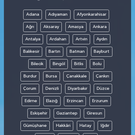
Adana
Adıyaman
Afyonkarahisar
Ağrı
Aksaray
Amasya
Ankara
Antalya
Ardahan
Artvin
Aydın
Balıkesir
Bartın
Batman
Bayburt
Bilecik
Bingöl
Bitlis
Bolu
Burdur
Bursa
Çanakkale
Çankırı
Çorum
Denizli
Diyarbakır
Düzce
Edirne
Elazığ
Erzincan
Erzurum
Eskişehir
Gaziantep
Giresun
Gümüşhane
Hakkâri
Hatay
Iğdır