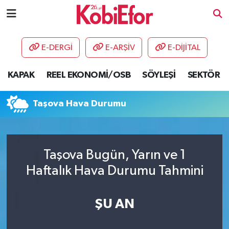
AKADEMİ
E-DERGİ
E-ARŞİV
E-DİJİTAL
BİLİŞİM PANO
KAPAK
REEL EKONOMİ/OSB
SÖYLEŞİ
SEKTÖR
DESTEK-TEŞVİK
Taşova Hava Durumu
ETKİNLİK
GÜNCEL
Taşova Bugün, Yarın ve 1
Haftalık Hava Durumu Tahmini
HABERLER
KAPAK
ŞU AN
OSB