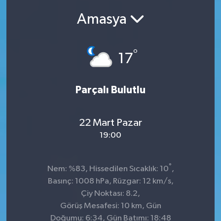
Amasya
SEKTÖR
ŞİRKET PANO
°
17
SÖYLEŞİ
Parçalı Bulutlu
ÜLKE
YAŞAM
22 Mart Pazar
19:00
°
Nem: %83, Hissedilen Sıcaklık: 10
,
Basınç: 1008 hPa, Rüzgar: 12 km/s,
Çiy Noktası: 8.2,
Görüş Mesafesi: 10 km, Gün
Doğumu: 6:34, Gün Batımı: 18:48