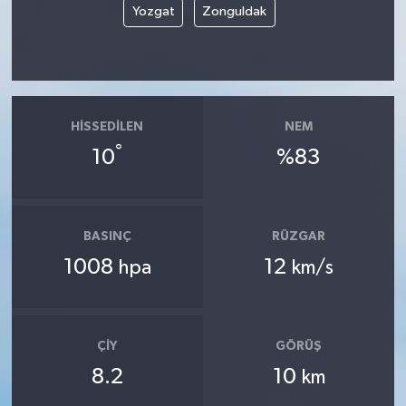
Yozgat
Zonguldak
HISSEDILEN
NEM
°
10
%83
BASINÇ
RÜZGAR
1008
12
hpa
km/s
ÇIY
GÖRÜŞ
8.2
10
km