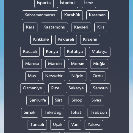
Isparta
İstanbul
İzmir
Kahramanmaraş
Karabük
Karaman
Kars
Kastamonu
Kayseri
Kilis
Kırıkkale
Kırklareli
Kırşehir
Kocaeli
Konya
Kütahya
Malatya
Manisa
Mardin
Mersin
Muğla
Muş
Nevşehir
Niğde
Ordu
Osmaniye
Rize
Sakarya
Samsun
Şanlıurfa
Siirt
Sinop
Sivas
Şırnak
Tekirdağ
Tokat
Trabzon
Tunceli
Uşak
Van
Yalova