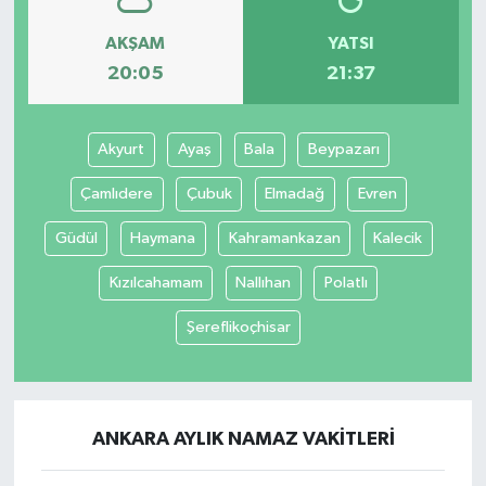
AKŞAM
YATSI
20:05
21:37
Akyurt
Ayaş
Bala
Beypazarı
Çamlıdere
Çubuk
Elmadağ
Evren
Güdül
Haymana
Kahramankazan
Kalecik
Kızılcahamam
Nallıhan
Polatlı
Şereflikoçhisar
ANKARA AYLIK NAMAZ VAKITLERI