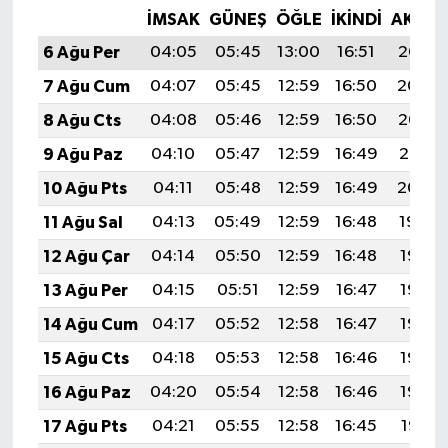
İMSAK
GÜNEŞ
ÖĞLE
İKINDI
AKŞA
6 Ağu Per
04:05
05:45
13:00
16:51
20:05
7 Ağu Cum
04:07
05:45
12:59
16:50
20:04
8 Ağu Cts
04:08
05:46
12:59
16:50
20:02
9 Ağu Paz
04:10
05:47
12:59
16:49
20:01
10 Ağu Pts
04:11
05:48
12:59
16:49
20:00
11 Ağu Sal
04:13
05:49
12:59
16:48
19:59
12 Ağu Çar
04:14
05:50
12:59
16:48
19:57
13 Ağu Per
04:15
05:51
12:59
16:47
19:56
14 Ağu Cum
04:17
05:52
12:58
16:47
19:55
15 Ağu Cts
04:18
05:53
12:58
16:46
19:53
16 Ağu Paz
04:20
05:54
12:58
16:46
19:52
17 Ağu Pts
04:21
05:55
12:58
16:45
19:51