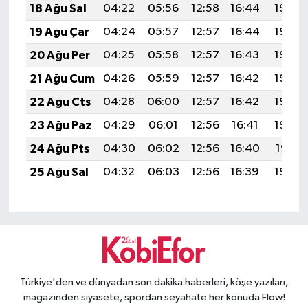
18 Ağu Sal
04:22
05:56
12:58
16:44
19:49
19 Ağu Çar
04:24
05:57
12:57
16:44
19:48
20 Ağu Per
04:25
05:58
12:57
16:43
19:46
21 Ağu Cum
04:26
05:59
12:57
16:42
19:45
22 Ağu Cts
04:28
06:00
12:57
16:42
19:44
23 Ağu Paz
04:29
06:01
12:56
16:41
19:42
24 Ağu Pts
04:30
06:02
12:56
16:40
19:41
25 Ağu Sal
04:32
06:03
12:56
16:39
19:39
Türkiye'den ve dünyadan son dakika haberleri, köşe yazıları,
magazinden siyasete, spordan seyahate her konuda Flow!