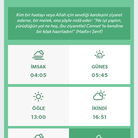
SEKTÖR
Kim bir hastayı veya Allah için sevdiği kardeşini ziyaret
ederse, bir melek, ona şöyle nidâ eder: "Ne iyi yaptın,
yürüdüğün yol ne hoş, (bu ziyaretle) Cennet’te kendine
ŞİRKET PANO
bir köşk hazırladın!" (Hadis-i Şerif)
SÖYLEŞİ
ÜLKE
İMSAK
GÜNEŞ
YAŞAM
04:05
05:45
ÖĞLE
İKINDI
13:00
16:51