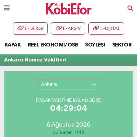
AKADEMİ
E-DERGİ
E-ARŞİV
E-DİJİTAL
BİLİŞİM PANO
KAPAK
REEL EKONOMİ/OSB
SÖYLEŞİ
SEKTÖR
DESTEK-TEŞVİK
Ankara Namaz Vakitleri
ETKİNLİK
Ankara
GÜNCEL
İMSAK VAKTİNE KALAN SÜRE
HABERLER
04:29:04
KAPAK
6 Ağustos 2026
OSB
23 Safer 1448