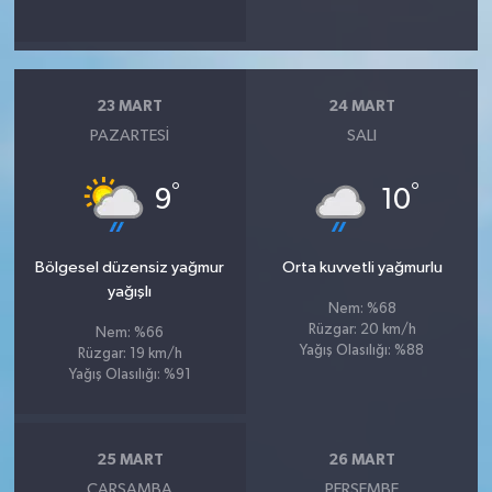
23 MART
24 MART
PAZARTESI
SALI
°
°
9
10
Bölgesel düzensiz yağmur
Orta kuvvetli yağmurlu
yağışlı
Nem: %68
Rüzgar: 20 km/h
Nem: %66
Yağış Olasılığı: %88
Rüzgar: 19 km/h
Yağış Olasılığı: %91
25 MART
26 MART
ÇARŞAMBA
PERŞEMBE