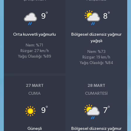
°
°
9
8
Orta kuvvetli yağmurlu
Bölgesel düzensiz yağmur
yağışlı
Nem: %71
Rüzgar: 27 km/h
Nem: %73
Yağış Olasılığı: %89
Rüzgar: 19 km/h
Yağış Olasılığı: %84
27 MART
28 MART
CUMA
CUMARTESI
°
°
9
7
Güneşli
Bölgesel düzensiz yağmur