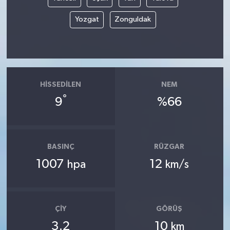
Yozgat
Zonguldak
HISSEDILEN
NEM
°
9
%66
BASINÇ
RÜZGAR
1007
12
hpa
km/s
ÇIY
GÖRÜŞ
3.2
10
km