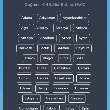
Doğumu: 6:46, Gün Batımı: 19:00
Adana
Adıyaman
Afyonkarahisar
Ağrı
Aksaray
Amasya
Ankara
Antalya
Ardahan
Artvin
Aydın
Balıkesir
Bartın
Batman
Bayburt
Bilecik
Bingöl
Bitlis
Bolu
Burdur
Bursa
Çanakkale
Çankırı
Çorum
Denizli
Diyarbakır
Düzce
Edirne
Elazığ
Erzincan
Erzurum
Eskişehir
Gaziantep
Giresun
Gümüşhane
Hakkâri
Hatay
Iğdır