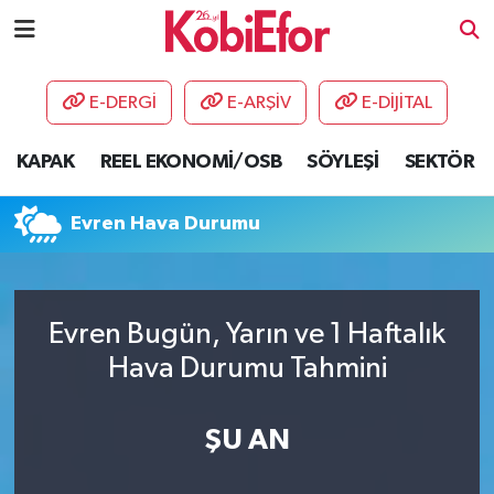
AKADEMİ
E-DERGİ
E-ARŞİV
E-DİJİTAL
BİLİŞİM PANO
KAPAK
REEL EKONOMİ/OSB
SÖYLEŞİ
SEKTÖR
DESTEK-TEŞVİK
Evren Hava Durumu
ETKİNLİK
GÜNCEL
Evren Bugün, Yarın ve 1 Haftalık
Hava Durumu Tahmini
HABERLER
KAPAK
ŞU AN
OSB