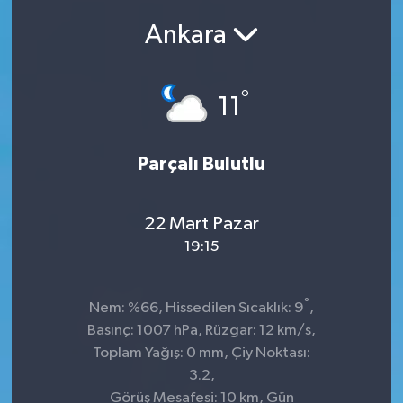
Ankara
SEKTÖR
ŞİRKET PANO
°
11
SÖYLEŞİ
Parçalı Bulutlu
ÜLKE
YAŞAM
22 Mart Pazar
19:15
°
Nem: %66, Hissedilen Sıcaklık: 9
,
Basınç: 1007 hPa, Rüzgar: 12 km/s,
Toplam Yağış: 0 mm, Çiy Noktası:
3.2,
Görüş Mesafesi: 10 km, Gün