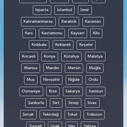
Isparta
İstanbul
İzmir
Kahramanmaraş
Karabük
Karaman
Kars
Kastamonu
Kayseri
Kilis
Kırıkkale
Kırklareli
Kırşehir
Kocaeli
Konya
Kütahya
Malatya
Manisa
Mardin
Mersin
Muğla
Muş
Nevşehir
Niğde
Ordu
Osmaniye
Rize
Sakarya
Samsun
Şanlıurfa
Siirt
Sinop
Sivas
Şırnak
Tekirdağ
Tokat
Trabzon
Tunceli
Uşak
Van
Yalova