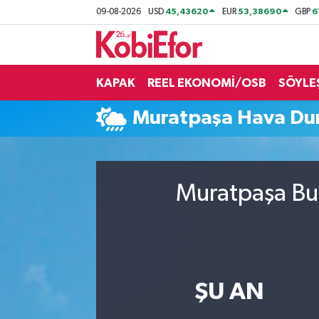
45,43620
53,38690
6
09-08-2026
USD
EUR
GBP
AKADEMİ
KAPAK
REEL EKONOMİ/OSB
SÖYLE
BİLİŞİM PANO
Muratpaşa Hava D
DESTEK-TEŞVİK
ETKİNLİK
Muratpaşa Bug
GÜNCEL
HABERLER
KAPAK
ŞU AN
OSB