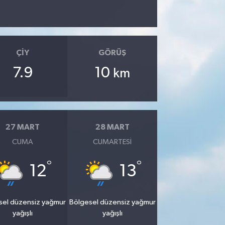
ÇIY
GÖRÜŞ
7.9
10
km
27 MART
28 MART
CUMA
CUMARTESI
°
°
12
13
sel düzensiz yağmur
Bölgesel düzensiz yağmur
yağışlı
yağışlı