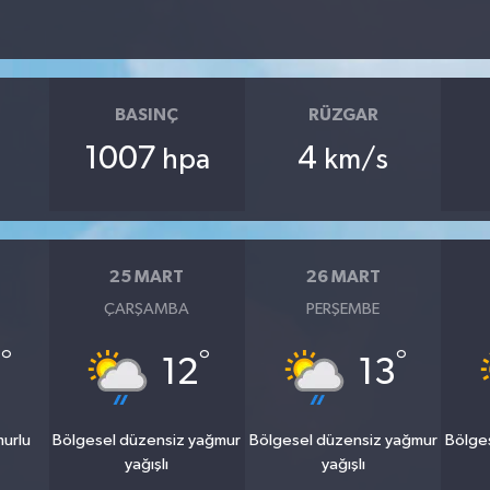
BASINÇ
RÜZGAR
1007
4
hpa
km/s
25 MART
26 MART
ÇARŞAMBA
PERŞEMBE
°
°
°
1
12
13
murlu
Bölgesel düzensiz yağmur
Bölgesel düzensiz yağmur
Bölge
yağışlı
yağışlı