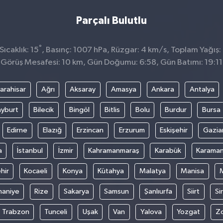
Parçalı Bulutlu
°
ıcaklık: 15
, Basınç: 1007 hPa, Rüzgar: 4 km/s, Toplam Yağış:
Görüş Mesafesi: 10 km, Gün Doğumu: 6:58, Gün Batımı: 19:11
arahisar
Ağrı
Aksaray
Amasya
Ankara
Antalya
yburt
Bilecik
Bingöl
Bitlis
Bolu
Burdur
Bursa
Edirne
Elazığ
Erzincan
Erzurum
Eskişehir
Gazia
a
İstanbul
İzmir
Kahramanmaraş
Karabük
Karama
hir
Kocaeli
Konya
Kütahya
Malatya
Manisa
aniye
Rize
Sakarya
Samsun
Şanlıurfa
Siirt
Si
Trabzon
Tunceli
Uşak
Van
Yalova
Yozgat
Z