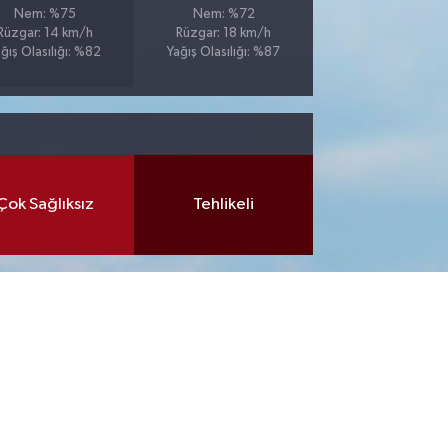
Nem: %75
Nem: %72
Rüzgar: 14 km/h
Rüzgar: 18 km/h
ğış Olasılığı: %82
Yağış Olasılığı: %87
Çok Sağlıksız
Tehlikeli