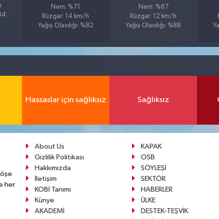
h
Nem: %71
Nem: %67
%84
Rüzgar: 14 km/h
Rüzgar: 12 km/h
Yağış Olasılığı: %82
Yağış Olasılığı: %88
Ya
Hassaslar için sağlıksız
Sağlıksız
About Us
KAPAK
Gizlilik Politikası
OSB
Hakkımızda
SÖYLEŞİ
köşe
İletişim
SEKTÖR
e her
KOBİ Tanımı
HABERLER
Künye
ÜLKE
AKADEMİ
DESTEK-TEŞVİK