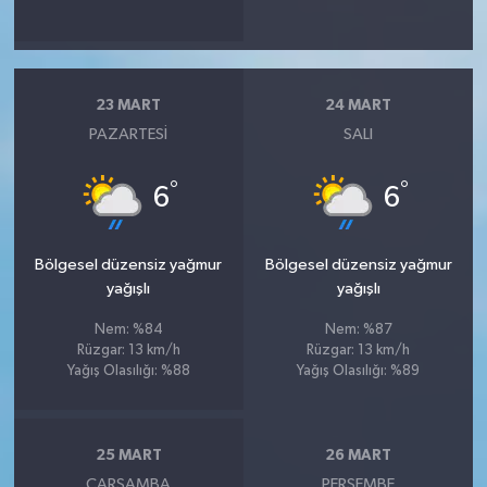
23 MART
24 MART
PAZARTESI
SALI
°
°
6
6
Bölgesel düzensiz yağmur
Bölgesel düzensiz yağmur
yağışlı
yağışlı
Nem: %84
Nem: %87
Rüzgar: 13 km/h
Rüzgar: 13 km/h
Yağış Olasılığı: %88
Yağış Olasılığı: %89
25 MART
26 MART
ÇARŞAMBA
PERŞEMBE