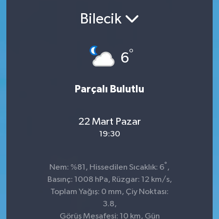
Bilecik
SEKTÖR
ŞİRKET PANO
°
6
SÖYLEŞİ
Parçalı Bulutlu
ÜLKE
YAŞAM
22 Mart Pazar
19:30
°
Nem: %81, Hissedilen Sıcaklık: 6
,
Basınç: 1008 hPa, Rüzgar: 12 km/s,
Toplam Yağış: 0 mm, Çiy Noktası:
3.8,
Görüş Mesafesi: 10 km, Gün