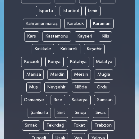
Isparta
İstanbul
İzmir
Kahramanmaraş
Karabük
Karaman
Kars
Kastamonu
Kayseri
Kilis
Kırıkkale
Kırklareli
Kırşehir
Kocaeli
Konya
Kütahya
Malatya
Manisa
Mardin
Mersin
Muğla
Muş
Nevşehir
Niğde
Ordu
Osmaniye
Rize
Sakarya
Samsun
Şanlıurfa
Siirt
Sinop
Sivas
Şırnak
Tekirdağ
Tokat
Trabzon
Tunceli
Uşak
Van
Yalova