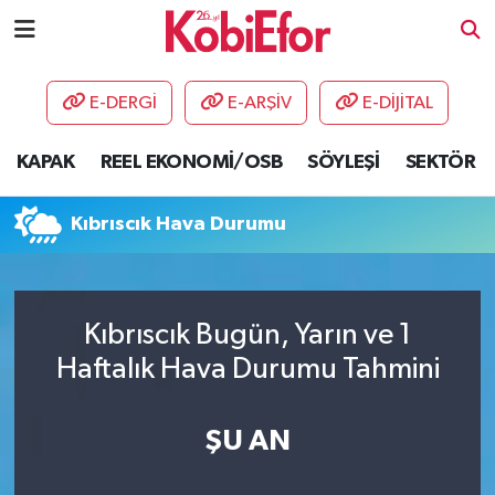
AKADEMİ
E-DERGİ
E-ARŞİV
E-DİJİTAL
BİLİŞİM PANO
KAPAK
REEL EKONOMİ/OSB
SÖYLEŞİ
SEKTÖR
DESTEK-TEŞVİK
Kıbrıscık Hava Durumu
ETKİNLİK
GÜNCEL
Kıbrıscık Bugün, Yarın ve 1
Haftalık Hava Durumu Tahmini
HABERLER
KAPAK
ŞU AN
OSB