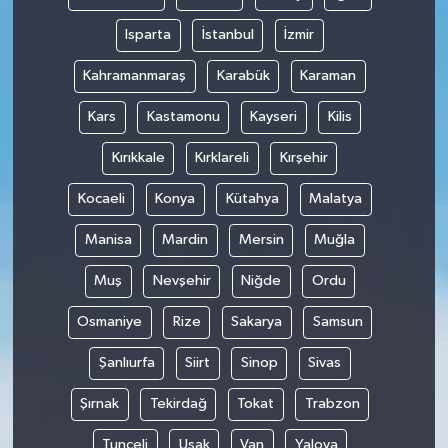
Isparta
İstanbul
İzmir
Kahramanmaraş
Karabük
Karaman
Kars
Kastamonu
Kayseri
Kilis
Kırıkkale
Kırklareli
Kırşehir
Kocaeli
Konya
Kütahya
Malatya
Manisa
Mardin
Mersin
Muğla
Muş
Nevşehir
Niğde
Ordu
Osmaniye
Rize
Sakarya
Samsun
Şanlıurfa
Siirt
Sinop
Sivas
Şırnak
Tekirdağ
Tokat
Trabzon
Tunceli
Uşak
Van
Yalova