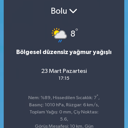
Bolu
SEKTÖR
ŞİRKET PANO
°
8
SÖYLEŞİ
Bölgesel düzensiz yağmur yağışlı
ÜLKE
YAŞAM
23 Mart Pazartesi
17:15
°
Nem: %89, Hissedilen Sıcaklık: 7
,
Basınç: 1010 hPa, Rüzgar: 6 km/s,
Toplam Yağış: 0 mm, Çiy Noktası:
5.6,
Görüş Mesafesi: 10 km, Gün