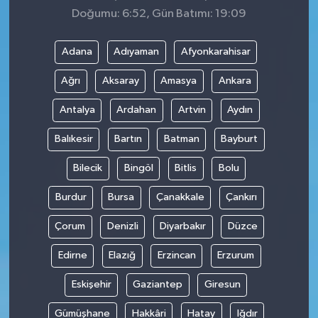
Doğumu: 6:52, Gün Batımı: 19:09
Adana
Adıyaman
Afyonkarahisar
Ağrı
Aksaray
Amasya
Ankara
Antalya
Ardahan
Artvin
Aydın
Balıkesir
Bartın
Batman
Bayburt
Bilecik
Bingöl
Bitlis
Bolu
Burdur
Bursa
Çanakkale
Çankırı
Çorum
Denizli
Diyarbakır
Düzce
Edirne
Elazığ
Erzincan
Erzurum
Eskişehir
Gaziantep
Giresun
Gümüşhane
Hakkâri
Hatay
Iğdır