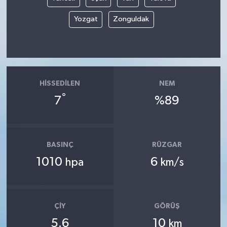
Yozgat
Zonguldak
HISSEDILEN
NEM
°
7
%89
BASINÇ
RÜZGAR
1010
6
hpa
km/s
ÇIY
GÖRÜŞ
5.6
10
km