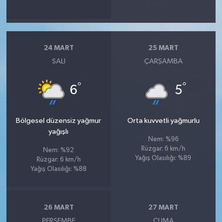
24 MART
25 MART
SALI
ÇARŞAMBA
°
°
6
5
Bölgesel düzensiz yağmur
Orta kuvvetli yağmurlu
yağışlı
Nem: %96
Rüzgar: 6 km/h
Nem: %92
Yağış Olasılığı: %89
Rüzgar: 6 km/h
Yağış Olasılığı: %88
26 MART
27 MART
PERŞEMBE
CUMA