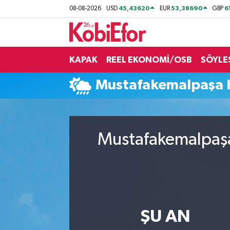
45,43620
53,38690
6
08-08-2026
USD
EUR
GBP
AKADEMİ
KAPAK
REEL EKONOMİ/OSB
SÖYLE
BİLİŞİM PANO
Mustafakemalpaşa
DESTEK-TEŞVİK
ETKİNLİK
Mustafakemalpaşa
GÜNCEL
HABERLER
KAPAK
ŞU AN
OSB