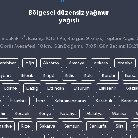
Bölgesel düzensiz yağmur
yağışlı
°
Sıcaklık: 7
, Basınç: 1012 hPa, Rüzgar: 9 km/s, Toplam Yağış: 
Görüş Mesafesi: 10 km, Gün Doğumu: 7:05, Gün Batımı: 19:2
arahisar
Ağrı
Aksaray
Amasya
Ankara
Antalya
yburt
Bilecik
Bingöl
Bitlis
Bolu
Burdur
Bursa
Edirne
Elazığ
Erzincan
Erzurum
Eskişehir
Gazia
a
İstanbul
İzmir
Kahramanmaraş
Karabük
Karama
hir
Kocaeli
Konya
Kütahya
Malatya
Manisa
aniye
Rize
Sakarya
Samsun
Şanlıurfa
Siirt
Si