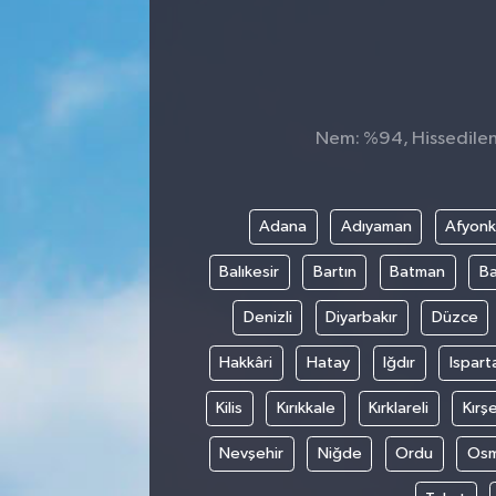
SEKTÖR
ŞİRKET PANO
Nem: %94, Hissedilen 
SÖYLEŞİ
ÜLKE
Adana
Adıyaman
Afyonk
YAŞAM
Balıkesir
Bartın
Batman
Ba
Denizli
Diyarbakır
Düzce
Hakkâri
Hatay
Iğdır
Ispart
Kilis
Kırıkkale
Kırklareli
Kırşe
Nevşehir
Niğde
Ordu
Osm