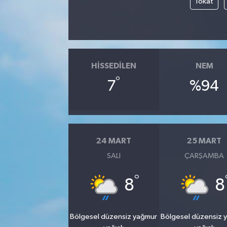
Tokat
HISSEDILEN
NEM
°
7
%94
24 MART
25 MART
SALI
ÇARŞAMBA
°
8
8
Bölgesel düzensiz yağmur
Bölgesel düzensiz 