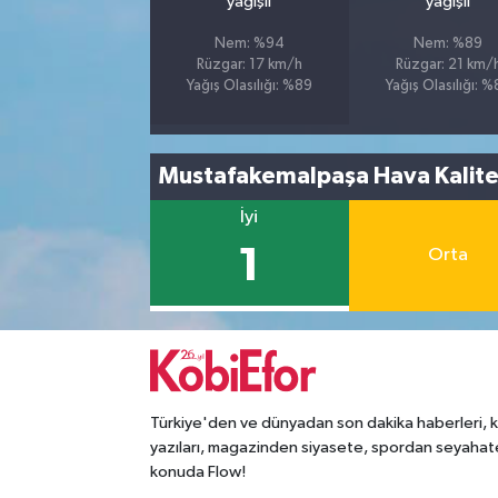
yağışlı
yağışlı
Nem: %94
Nem: %89
Rüzgar: 17 km/h
Rüzgar: 21 km/
Yağış Olasılığı: %89
Yağış Olasılığı: 
Mustafakemalpaşa Hava Kalite
İyi
1
Orta
Türkiye'den ve dünyadan son dakika haberleri, 
yazıları, magazinden siyasete, spordan seyahat
konuda Flow!