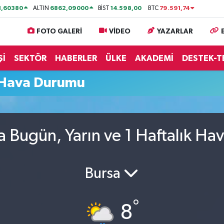
1,60380
6862,09000
14.598,00
79.591,74
ALTIN
BİST
BTC
FOTO GALERİ
VİDEO
YAZARLAR
Şİ
SEKTÖR
HABERLER
ÜLKE
AKADEMİ
DESTEK-T
 Hava Durumu
 Bugün, Yarın ve 1 Haftalık Ha
Bursa
°
8