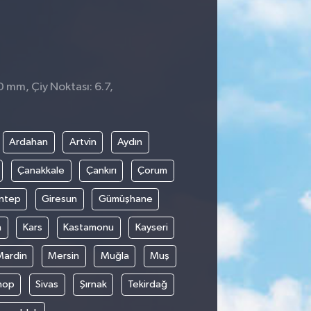
0 mm, Çiy Noktası: 6.7,
1
Ardahan
Artvin
Aydın
Çanakkale
Çankırı
Çorum
ntep
Giresun
Gümüşhane
n
Kars
Kastamonu
Kayseri
Mardin
Mersin
Muğla
Muş
nop
Sivas
Şırnak
Tekirdağ