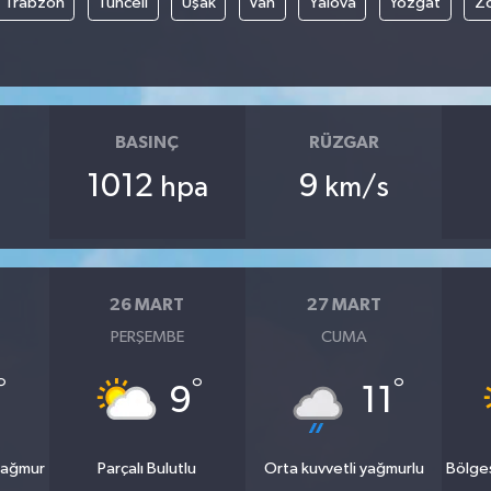
Trabzon
Tunceli
Uşak
Van
Yalova
Yozgat
Z
BASINÇ
RÜZGAR
1012
9
hpa
km/s
26 MART
27 MART
PERŞEMBE
CUMA
°
°
°
9
11
yağmur
Parçalı Bulutlu
Orta kuvvetli yağmurlu
Bölge