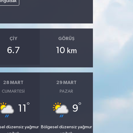
onguldak
ÇIY
GÖRÜŞ
6.7
10
km
28 MART
29 MART
CUMARTESI
PAZAR
°
°
11
9
sel düzensiz yağmur
Bölgesel düzensiz yağmur