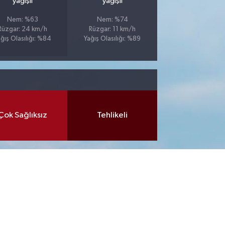
yağışlı
yağışlı
Nem: %63
Nem: %74
Rüzgar: 24 km/h
Rüzgar: 11 km/h
ğış Olasılığı: %84
Yağış Olasılığı: %89
Çok Sağlıksız
Tehlikeli