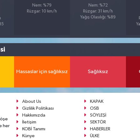
Nem: %79
Nem: %72
Rüzgar: 10 km/h
Rüzgar: 31 km/h
Yağış Olasılığı: %89
h
%85
Ya
si
Hassaslar için sağlıksız
Sağlıksız
About Us
KAPAK
Gizlilik Politikası
OSB
Hakkımızda
SÖYLEŞİ
köşe
İletişim
SEKTÖR
e her
KOBİ Tanımı
HABERLER
Künye
ÜLKE