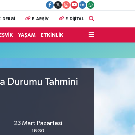
E-DERGİ
E-ARŞİV
E-DİJİTAL
EŞVİK
YAŞAM
ETKİNLİK
va Durumu Tahmini
23 Mart Pazartesi
16:30