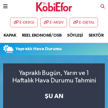
AKADEMİ
E-DERGİ
E-ARŞİV
E-DİJİTAL
BİLİŞİM PANO
KAPAK
REEL EKONOMİ/OSB
SÖYLEŞİ
SEKTÖR
DESTEK-TEŞVİK
Yapraklı Hava Durumu
ETKİNLİK
GÜNCEL
Yapraklı Bugün, Yarın ve 1
Haftalık Hava Durumu Tahmini
HABERLER
KAPAK
ŞU AN
OSB