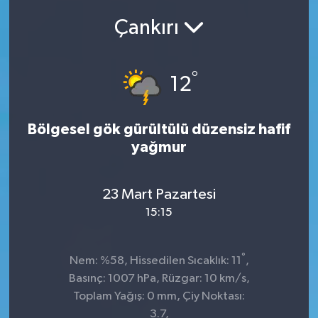
Çankırı
SEKTÖR
ŞİRKET PANO
°
12
SÖYLEŞİ
Bölgesel gök gürültülü düzensiz hafif
ÜLKE
yağmur
YAŞAM
23 Mart Pazartesi
15:15
°
Nem: %58, Hissedilen Sıcaklık: 11
,
Basınç: 1007 hPa, Rüzgar: 10 km/s,
Toplam Yağış: 0 mm, Çiy Noktası:
3.7,