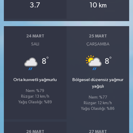
3.7
10
km
24 MART
25 MART
SALI
ÇARŞAMBA
°
°
8
8
Orta kuvvetli yağmurlu
Bölgesel düzensiz yağmur
yağışlı
Nem: %79
Rüzgar: 13 km/h
Nem: %77
Yağış Olasılığı: %89
Rüzgar: 12 km/h
Yağış Olasılığı: %86
26 MART
27 MART