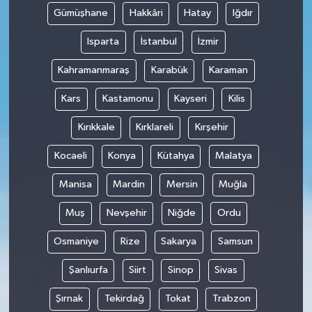
Gümüşhane
Hakkâri
Hatay
Iğdır
Isparta
İstanbul
İzmir
Kahramanmaraş
Karabük
Karaman
Kars
Kastamonu
Kayseri
Kilis
Kırıkkale
Kırklareli
Kırşehir
Kocaeli
Konya
Kütahya
Malatya
Manisa
Mardin
Mersin
Muğla
Muş
Nevşehir
Niğde
Ordu
Osmaniye
Rize
Sakarya
Samsun
Şanlıurfa
Siirt
Sinop
Sivas
Şırnak
Tekirdağ
Tokat
Trabzon