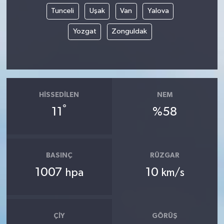
Tunceli
Uşak
Van
Yalova
Yozgat
Zonguldak
HISSEDILEN
NEM
°
11
%58
BASINÇ
RÜZGAR
1007
10
hpa
km/s
ÇIY
GÖRÜŞ