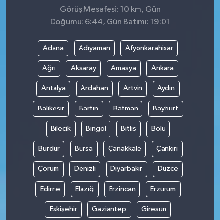
Görüş Mesafesi: 10 km, Gün
Doğumu: 6:44, Gün Batımı: 19:01
Adana
Adıyaman
Afyonkarahisar
Ağrı
Aksaray
Amasya
Ankara
Antalya
Ardahan
Artvin
Aydın
Balıkesir
Bartın
Batman
Bayburt
Bilecik
Bingöl
Bitlis
Bolu
Burdur
Bursa
Çanakkale
Çankırı
Çorum
Denizli
Diyarbakır
Düzce
Edirne
Elazığ
Erzincan
Erzurum
Eskişehir
Gaziantep
Giresun