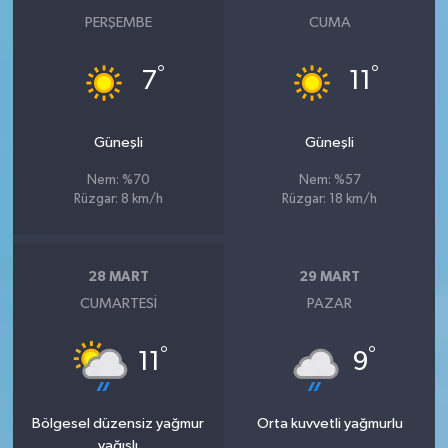
PERŞEMBE
CUMA
°
°
7
11
Güneşli
Güneşli
Nem: %70
Nem: %57
Rüzgar: 8 km/h
Rüzgar: 18 km/h
28 MART
29 MART
CUMARTESI
PAZAR
°
°
11
9
Bölgesel düzensiz yağmur
Orta kuvvetli yağmurlu
yağışlı