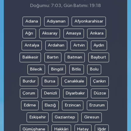
Doğumu: 7:03, Gün Batımı: 19:18
Adana
Adıyaman
Afyonkarahisar
Ağrı
Aksaray
Amasya
Ankara
Antalya
Ardahan
Artvin
Aydın
Balıkesir
Bartın
Batman
Bayburt
Bilecik
Bingöl
Bitlis
Bolu
Burdur
Bursa
Çanakkale
Çankırı
Çorum
Denizli
Diyarbakır
Düzce
Edirne
Elazığ
Erzincan
Erzurum
Eskişehir
Gaziantep
Giresun
Gümüşhane
Hakkâri
Hatay
Iğdır