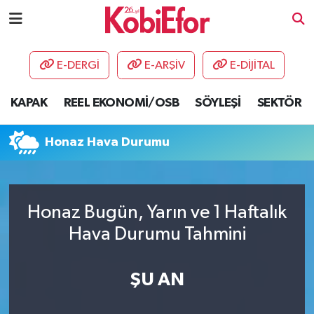
AKADEMİ
E-DERGİ
E-ARŞİV
E-DİJİTAL
BİLİŞİM PANO
KAPAK
REEL EKONOMİ/OSB
SÖYLEŞİ
SEKTÖR
DESTEK-TEŞVİK
Honaz Hava Durumu
ETKİNLİK
GÜNCEL
Honaz Bugün, Yarın ve 1 Haftalık
Hava Durumu Tahmini
HABERLER
KAPAK
ŞU AN
OSB