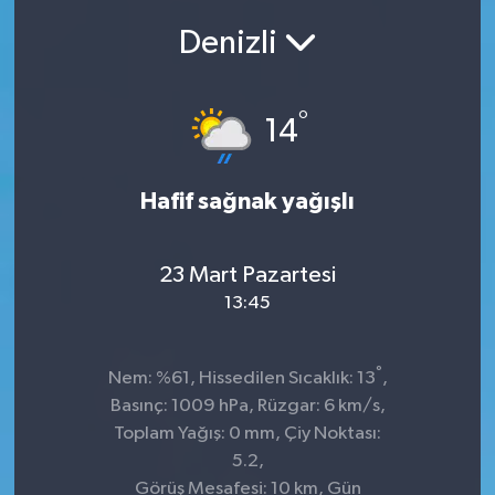
Denizli
SEKTÖR
ŞİRKET PANO
°
14
SÖYLEŞİ
Hafif sağnak yağışlı
ÜLKE
YAŞAM
23 Mart Pazartesi
13:45
°
Nem: %61, Hissedilen Sıcaklık: 13
,
Basınç: 1009 hPa, Rüzgar: 6 km/s,
Toplam Yağış: 0 mm, Çiy Noktası:
5.2,
Görüş Mesafesi: 10 km, Gün