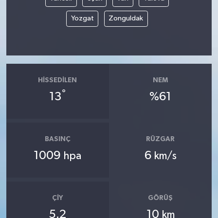
Yozgat
Zonguldak
HISSEDILEN
NEM
°
13
%61
BASINÇ
RÜZGAR
1009
6
hpa
km/s
ÇIY
GÖRÜŞ
5.2
10
km