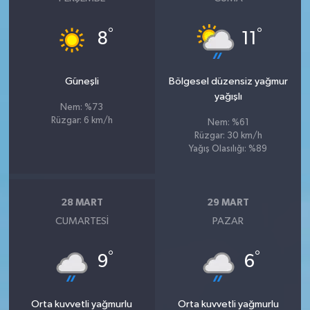
°
°
8
11
Güneşli
Bölgesel düzensiz yağmur
yağışlı
Nem: %73
Rüzgar: 6 km/h
Nem: %61
Rüzgar: 30 km/h
Yağış Olasılığı: %89
28 MART
29 MART
CUMARTESI
PAZAR
°
°
9
6
Orta kuvvetli yağmurlu
Orta kuvvetli yağmurlu