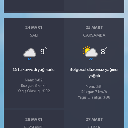
24 MART
25 MART
SALI
ÇARŞAMBA
°
°
9
8
Orta kuvvetli yağmurlu
Bölgesel düzensiz yağmur
yağışlı
Nem: %82
Rüzgar: 8 km/h
Nem: %91
Yağış Olasılığı: %92
Rüzgar: 7 km/h
Yağış Olasılığı: %88
26 MART
27 MART
PERŞEMBE
CUMA