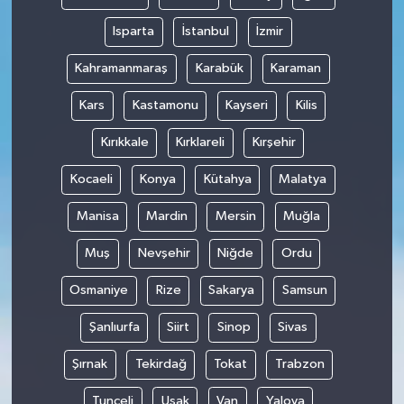
Isparta
İstanbul
İzmir
Kahramanmaraş
Karabük
Karaman
Kars
Kastamonu
Kayseri
Kilis
Kırıkkale
Kırklareli
Kırşehir
Kocaeli
Konya
Kütahya
Malatya
Manisa
Mardin
Mersin
Muğla
Muş
Nevşehir
Niğde
Ordu
Osmaniye
Rize
Sakarya
Samsun
Şanlıurfa
Siirt
Sinop
Sivas
Şırnak
Tekirdağ
Tokat
Trabzon
Tunceli
Uşak
Van
Yalova